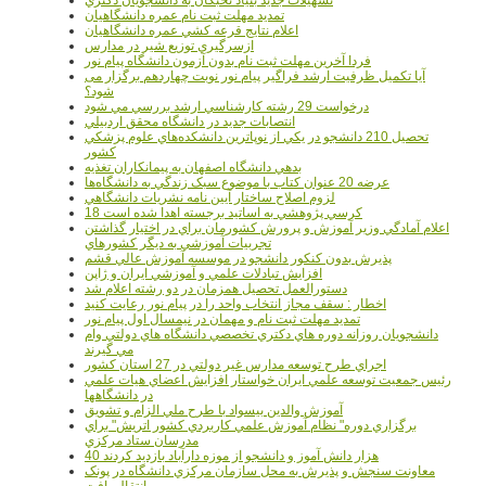
تمديد مهلت ثبت نام عمره دانشگاهيان
اعلام نتايج قرعه کشي عمره دانشگاهيان
ازسرگيري توزيع شير در مدارس
فردا آخرین مهلت ثبت نام بدون آزمون دانشگاه پیام نور
آیا تکمیل ظرفیت ارشد فراگیر پیام نور نوبت چهاردهم برگزار می
شود؟
درخواست 29 رشته کارشناسي ارشد بررسي مي شود
انتصابات جديد در دانشگاه محقق اردبيلي
تحصيل 210 دانشجو در يکي از نوپاترين دانشکده‌هاي علوم پزشکي
کشور
بدهي دانشگاه اصفهان به پيمانکاران تغذيه
عرضه 20 عنوان کتاب با موضوع سبک زندگي به دانشگاه‌ها
لزوم اصلاح ساختار آيين نامه نشريات دانشگاهي
18 کرسي پژوهشي به اساتيد برجسته اهدا شده است
اعلام آمادگي وزير آموزش و پرورش کشورمان براي در اختيار گذاشتن
تجربيات آموزشي به ديگر کشورهاي
پذيرش بدون کنکور دانشجو در موسسه آموزش عالي قشم
افزايش تبادلات علمي و آموزشي ايران و ژاپن
دستورالعمل تحصیل همزمان در دو رشته اعلام شد
اخطار : سقف مجاز انتخاب واحد را در پیام نور رعایت کنید
تمدید مهلت ثبت نام و مهمان در نیمسال اول پیام نور
دانشجويان روزانه دوره هاي دكتري تخصصي دانشگاه هاي دولتي وام
مي گيرند
اجراي طرح توسعه مدارس غير دولتي در 27 استان کشور
رئيس جمعيت توسعه علمي ايران خواستار افزايش اعضاي هيات علمي
در دانشگاهها
آموزش والدين بيسواد با طرح ملي الزام و تشويق
برگزاري دوره" نظام آموزش علمي كاربردي كشور اتريش" براي
مدرسان ستاد مرکزي
40 هزار دانش آموز و دانشجو از موزه دارآباد بازديد کردند
معاونت سنجش و پذيرش به محل سازمان مرکزي دانشگاه در پونک
انتقال يافت