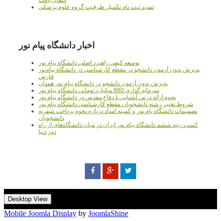
تمديد ثبت نام تکميل ظرفيت گروه علوم پزشکي
اخبار دانشگاه پیام نور
توسعه کیفی راهبرد اصلی دانشگاه پیام نور
پذیرش بدون آزمون دانشجو در مقطع کارشناسی در دانشگاه پیام‌نور
فارس
پذیرش بدون آزمون دانشجو در دانشگاه پیام نور همدان
سرمایه گذاری 980 میلیارد تومانی دانشگاه پیام نور
نحوه ارائه درس آشنایی با دفاع مقدس در دانشگاه پیام نور
شروط تغییر رشته دانشجویان مقطع کارشناسی دانشگاه پیام نور
تصمیمات دانشگاه یام نور و کمیته امداد درباره نحوه پرداخت شهریه
دانشجویان
کسب رتبه ششم دانشگاه پیام نور ایران در میان دانشگاه‌های از راه
دور دنیا
Desktop View
Mobile Joomla Display
by
JoomlaShine