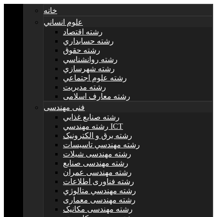
خانه
علوم انساني
رشته اقتصاد
رشته حسابداري
رشته حقوق
رشته روانشناسي
رشته شهرسازي
رشته علوم اجتماعي
رشته مديريت
رشته معارف اسلامی
فنی مهندسی
رشته صنايع غذايي
رشته مهندسي ICT
رشته برق و الکترونيک
رشته مهندسي تاسيسات
رشته مهندسی شیلات
رشته مهندسی صنایع
رشته مهندسی عمران
رشته فناوری اطلاعات
رشته مهندسي متالوژي
رشته مهندسی معماری
رشته مهندسی مکانیک