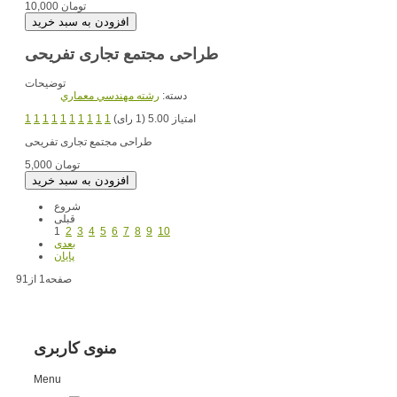
10,000 تومان
طراحی مجتمع تجاری تفریحی
توضیحات
دسته:
رشته مهندسي معماري
امتیاز 5.00 (1 رای)
1
1
1
1
1
1
1
1
1
1
طراحی مجتمع تجاری تفریحی
5,000 تومان
شروع
قبلی
1
2
3
4
5
6
7
8
9
10
بعدی
پایان
صفحه1 از91
منوی کاربری
Menu