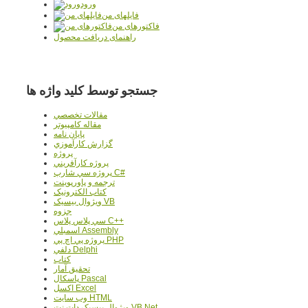
ورود
فایلهای من
فاکتورهای من
راهنمای دریافت محصول
جستجو توسط کلید واژه ها
مقالات تخصصي
مقاله کامپیوتر
پایان نامه
گزارش کارآموزي
پروژه
پروژه کارآفريني
پروژه سي شارپ C#
ترجمه و پاورپوينت
کتاب الکترونيک
ويژوال بيسيک VB
جزوه
سي پلاس پلاس C++
اسمبلي Assembly
پروژه پي اچ پي PHP
دلفي Delphi
کتاب
تحقيق آمار
پاسکال Pascal
اکسل Excel
وب سايت HTML
ويژوال بيسيک دات نت VB.Net