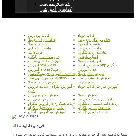
کتابهای عمومی
کتابهای آموزشی
قالب جوملا
قالب وردپرس
قالب رایگان وردپرس
قالب رایگان جوملا
هاست نامحدود
هاست جوملا
هاست وردپرس
هاست اقتصادی
هاست ربات تلگرام
خرید دامنه
ایمیل تبلیغاتی
فروشگاه ساز رایگان
آموزشگاه جوملا
آموزش طراحی سایت
ساخت ربات با php تلگرام
آموزش html و css
آموزش php
آموزش rsform جوملا
آموزش سئو جوملا
آموزش فروشگاه ساز hikashop
آموزش فروشگاه ساز
آموزش آگهی ساز djclassified
ویرچومارت
آموزش امنیت جوملا
آموزش طراحی قالب جوملا
آموزش طراحی سایت فروش
فایل
آموزش جوملا
آموزش سئو وردپرس
آموزش امنیت وردپرس
آموزش وردپرس
ربات دکمه شیشه ای تلگرام
ربات همکاری در فروش تلگرام
ربات جذب ممبر تلگرام
ربات پیوست فایل تلگرام
ربات ضد اسپم تلگرام
آموزش ووکامرس رایگان
خرید و دانلود مقاله
شما بلافاصله پس از خرید مقاله ، پروژه و ... میتوانید فایل خریداری شده را