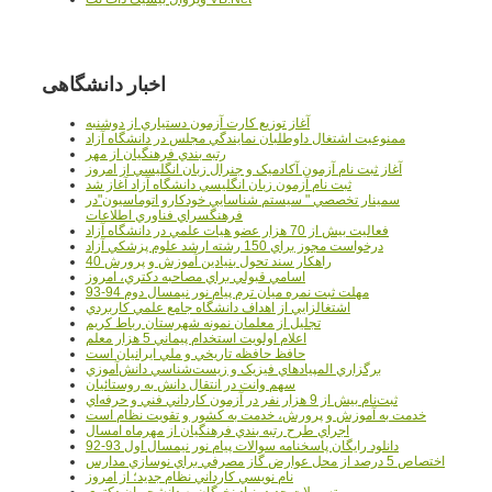
اخبار دانشگاهی
آغاز توزيع کارت آزمون دستياري از دوشنبه
ممنوعيت اشتغال داوطلبان نمايندگي مجلس در دانشگاه آزاد
رتبه بندي فرهنگيان از مهر
آغاز ثبت نام آزمون آکادميک و جنرال زبان انگليسي از امروز
ثبت نام آزمون زبان انگليسي دانشگاه آزاد آغاز شد
سمينار تخصصي " سيستم شناسايي خودکارو اتوماسيون"در
فرهنگسراي فناوري اطلاعات
فعاليت بيش از 70 هزار عضو هيات علمي در دانشگاه آزاد
درخواست مجوز براي 150 رشته ارشد علوم پزشکي آزاد
40 راهکار سند تحول بنيادين آموزش و پرورش
اسامي قبولي براي مصاحبه دکتري، امروز
مهلت ثبت نمره میان ترم پیام نور نیمسال دوم 94-93
اشتغالزايي از اهداف دانشگاه جامع علمي کاربردي
تجليل از معلمان نمونه شهرستان رباط کريم
اعلام اولويت استخدام پيماني 5 هزار معلم
حافظ حافظه تاريخي و ملي ايرانيان است
برگزاري المپيادهاي فيزيک و زيست‌شناسي دانش‌آموزي
سهم وانت در انتقال دانش به روستائيان
ثبت‌نام بيش از 9 هزار نفر در آزمون کارداني فني و حرفه‌اي
خدمت به آموزش و پرورش، خدمت به کشور و تقويت نظام است
اجراي طرح رتبه بندي فرهنگيان از مهرماه امسال
دانلود رایگان پاسخنامه سوالات پیام نور نیمسال اول 93-92
اختصاص 5 درصد از محل عوارض گاز مصرفي براي نوسازي مدارس
نام نويسي کارداني نظام جديد؛ از امروز
تسهيلات جديد بنياد نخبگان به دانشجويان دکتري