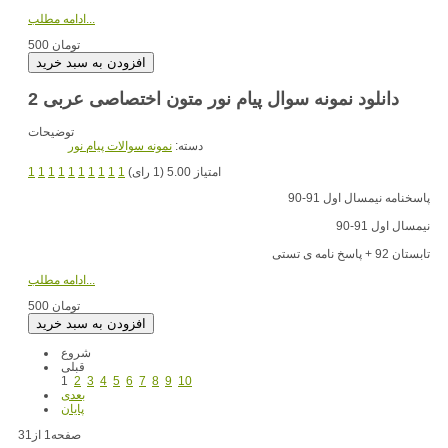
ادامه مطلب...
500 تومان
دانلود نمونه سوال پیام نور متون اختصاصی عربی 2
توضیحات
دسته:
نمونه سوالات پیام نور
امتیاز 5.00 (1 رای)
1
1
1
1
1
1
1
1
1
1
پاسخنامه نیمسال اول 91-90
نیمسال اول 91-90
تابستان 92 + پاسخ نامه ی تستی
ادامه مطلب...
500 تومان
شروع
قبلی
1
2
3
4
5
6
7
8
9
10
بعدی
پایان
صفحه1 از31