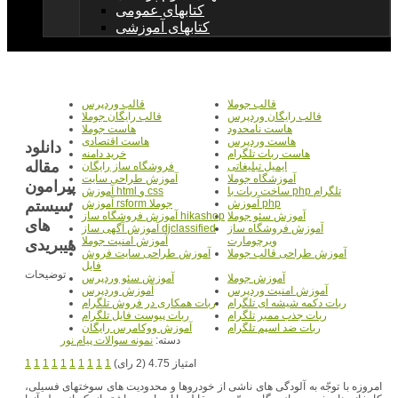
کتابهای عمومی
کتابهای آموزشی
قالب جوملا
قالب وردپرس
قالب رایگان وردپرس
قالب رایگان جوملا
هاست نامحدود
هاست جوملا
هاست وردپرس
هاست اقتصادی
دانلود
هاست ربات تلگرام
خرید دامنه
مقاله
ایمیل تبلیغاتی
فروشگاه ساز رایگان
آموزشگاه جوملا
آموزش طراحی سایت
پیرامون
ساخت ربات با php تلگرام
آموزش html و css
سیستم
آموزش php
آموزش rsform جوملا
آموزش سئو جوملا
آموزش فروشگاه ساز hikashop
های
آموزش فروشگاه ساز
آموزش آگهی ساز djclassified
ویرچومارت
آموزش امنیت جوملا
هیبریدی
آموزش طراحی قالب جوملا
آموزش طراحی سایت فروش
فایل
توضیحات
آموزش جوملا
آموزش سئو وردپرس
آموزش امنیت وردپرس
آموزش وردپرس
ربات دکمه شیشه ای تلگرام
ربات همکاری در فروش تلگرام
ربات جذب ممبر تلگرام
ربات پیوست فایل تلگرام
ربات ضد اسپم تلگرام
آموزش ووکامرس رایگان
دسته:
نمونه سوالات پیام نور
امتیاز 4.75 (2 رای)
1
1
1
1
1
1
1
1
1
1
امروزه با توجّه به آلودگی های ناشی از خودروها و محدودیت های سوختهای فسیلی،