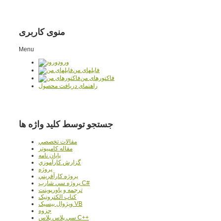
منوی کاربری
Menu
ورود
فایلهای من
فاکتورهای من
راهنمای دریافت محصول
جستجو توسط کلید واژه ها
مقالات تخصصي
مقاله کامپیوتر
پایان نامه
گزارش کارآموزي
پروژه
پروژه کارآفريني
پروژه سي شارپ C#
ترجمه و پاورپوينت
کتاب الکترونيک
ويژوال بيسيک VB
جزوه
سي پلاس پلاس C++