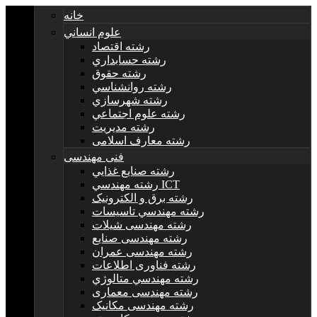
خانه
علوم انساني
رشته اقتصاد
رشته حسابداري
رشته حقوق
رشته روانشناسي
رشته شهرسازي
رشته علوم اجتماعي
رشته مديريت
رشته معارف اسلامی
فنی مهندسی
رشته صنايع غذايي
رشته مهندسي ICT
رشته برق و الکترونيک
رشته مهندسي تاسيسات
رشته مهندسی شیلات
رشته مهندسی صنایع
رشته مهندسی عمران
رشته فناوری اطلاعات
رشته مهندسي متالوژي
رشته مهندسی معماری
رشته مهندسی مکانیک