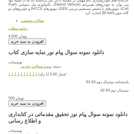
کارخانه های خودروسازی گام مهمّی در مقابله با این امر برداشته اند که از جمله آنها
می توان به خودروهای هیبریدی (Hybrid Vehicle)، تکنولوژی پیل سوختی (Fuel
Cell)، موتورهای با پاشش مستقیم بنزینی (GDI)، موتورهای (HCCI) و خودروهای دو
گانه سوز (Bi-fuel) اشاره كرد.
مقالات تخصصي
ادامه مطلب...
4,000 تومان
دانلود نمونه سوال پیام نور نمایه سازی کتاب
توضیحات
دسته:
نمونه سوالات پیام نور
امتیاز 5.00 (1 رای)
1
1
1
1
1
1
1
1
1
1
پاسخنامه نیمسال دوم 93-92
نیمسال دوم 93-92
500 تومان
دانلود نمونه سوال پیام نور تحقیق مقدماتی در کتابداری
و اطلاع رسانی
توضیحات