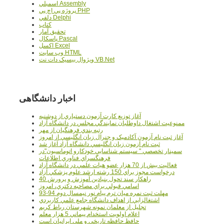
اسمبلي Assembly
پروژه پي اچ پي PHP
دلفي Delphi
کتاب
تحقيق آمار
پاسکال Pascal
اکسل Excel
وب سايت HTML
ويژوال بيسيک دات نت VB.Net
اخبار دانشگاهی
آغاز توزيع کارت آزمون دستياري از دوشنبه
ممنوعيت اشتغال داوطلبان نمايندگي مجلس در دانشگاه آزاد
رتبه بندي فرهنگيان از مهر
آغاز ثبت نام آزمون آکادميک و جنرال زبان انگليسي از امروز
ثبت نام آزمون زبان انگليسي دانشگاه آزاد آغاز شد
سمينار تخصصي " سيستم شناسايي خودکارو اتوماسيون"در
فرهنگسراي فناوري اطلاعات
فعاليت بيش از 70 هزار عضو هيات علمي در دانشگاه آزاد
درخواست مجوز براي 150 رشته ارشد علوم پزشکي آزاد
40 راهکار سند تحول بنيادين آموزش و پرورش
اسامي قبولي براي مصاحبه دکتري، امروز
مهلت ثبت نمره میان ترم پیام نور نیمسال دوم 94-93
اشتغالزايي از اهداف دانشگاه جامع علمي کاربردي
تجليل از معلمان نمونه شهرستان رباط کريم
اعلام اولويت استخدام پيماني 5 هزار معلم
حافظ حافظه تاريخي و ملي ايرانيان است