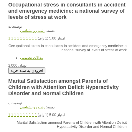
Occupational stress in consultants in accident
and emergency medicine: a national survey of
levels of stress at work
توضیحات
دسته:
رشته روانشناسي
1
1
1
1
1
1
1
1
1
1
امتیاز 5.00 (1 رای)
Occupational stress in consultants in accident and emergency medicine: a
national survey of levels of stress at work
مقالات تخصصي
2,000 تومان
Marital Satisfaction amongst Parents of
Children with Attention Deficit Hyperactivity
Disorder and Normal Children
توضیحات
دسته:
رشته روانشناسي
1
1
1
1
1
1
1
1
1
1
امتیاز 5.00 (1 رای)
Marital Satisfaction amongst Parents of Children with Attention Deficit
Hyperactivity Disorder and Normal Children