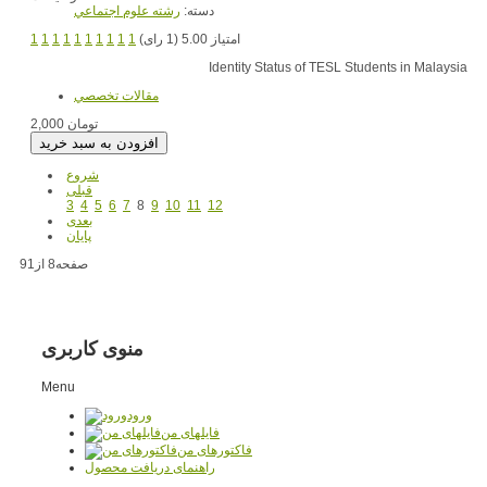
دسته:
رشته علوم اجتماعي
1
1
1
1
1
1
1
1
1
1
امتیاز 5.00 (1 رای)
Identity Status of TESL Students in Malaysia
مقالات تخصصي
2,000 تومان
شروع
قبلی
3
4
5
6
7
8
9
10
11
12
بعدی
پایان
صفحه8 از91
منوی کاربری
Menu
ورود
فایلهای من
فاکتورهای من
راهنمای دریافت محصول