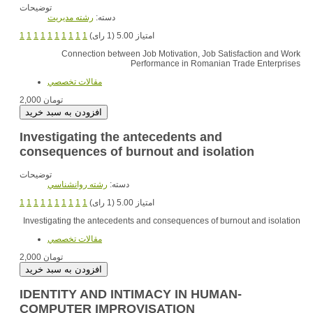
توضیحات
دسته:
رشته مديريت
1
1
1
1
1
1
1
1
1
1
امتیاز 5.00 (1 رای)
Connection between Job Motivation, Job Satisfaction and Work
Performance in Romanian Trade Enterprises
مقالات تخصصي
2,000 تومان
Investigating the antecedents and
consequences of burnout and isolation
توضیحات
دسته:
رشته روانشناسي
1
1
1
1
1
1
1
1
1
1
امتیاز 5.00 (1 رای)
Investigating the antecedents and consequences of burnout and isolation
مقالات تخصصي
2,000 تومان
IDENTITY AND INTIMACY IN HUMAN-
COMPUTER IMPROVISATION