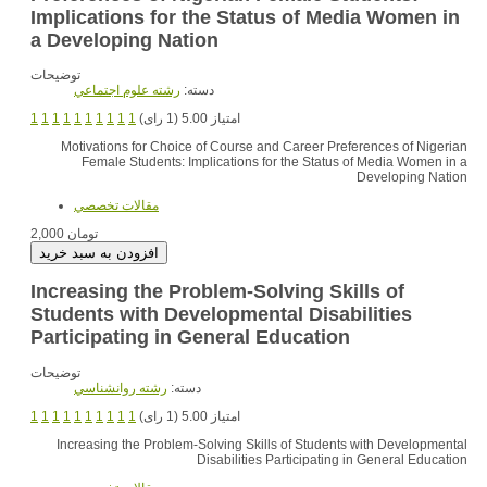
Implications for the Status of Media Women in
a Developing Nation
توضیحات
دسته:
رشته علوم اجتماعي
1
1
1
1
1
1
1
1
1
1
امتیاز 5.00 (1 رای)
Motivations for Choice of Course and Career Preferences of Nigerian
Female Students: Implications for the Status of Media Women in a
Developing Nation
مقالات تخصصي
2,000 تومان
Increasing the Problem-Solving Skills of
Students with Developmental Disabilities
Participating in General Education
توضیحات
دسته:
رشته روانشناسي
1
1
1
1
1
1
1
1
1
1
امتیاز 5.00 (1 رای)
Increasing the Problem-Solving Skills of Students with Developmental
Disabilities Participating in General Education