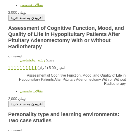
مقالات تخصصي
2,000 تومان
Assessment of Cognitive Function, Mood, and
Quality of Life in Hypopituitary Patients After
Pituitary Adenomectomy With or Without
Radiotherapy
توضیحات
دسته:
رشته روانشناسي
1
1
1
1
1
1
1
1
1
1
امتیاز 5.00 (1 رای)
Assessment of Cognitive Function, Mood, and Quality of Life in
Hypopituitary Patients After Pituitary Adenomectomy With or Without
Radiotherapy
مقالات تخصصي
2,000 تومان
Personality type and learning environments:
Two case studies
توضیحات