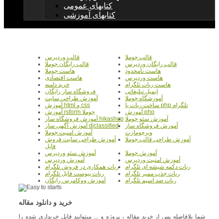
کتابهای عمومی
کتابهای آموزشی
قالب جوملا
قالب وردپرس
قالب رایگان وردپرس
قالب رایگان جوملا
هاست نامحدود
هاست جوملا
هاست وردپرس
هاست اقتصادی
هاست ربات تلگرام
خرید دامنه
ایمیل تبلیغاتی
فروشگاه ساز رایگان
آموزشگاه جوملا
آموزش طراحی سایت
ساخت ربات با php تلگرام
آموزش html و css
آموزش php
آموزش rsform جوملا
آموزش سئو جوملا
آموزش فروشگاه ساز hikashop
آموزش فروشگاه ساز
آموزش آگهی ساز djclassified
ویرچومارت
آموزش امنیت جوملا
آموزش طراحی قالب جوملا
آموزش طراحی سایت فروش
فایل
آموزش جوملا
آموزش سئو وردپرس
آموزش امنیت وردپرس
آموزش وردپرس
ربات دکمه شیشه ای تلگرام
ربات همکاری در فروش تلگرام
ربات جذب ممبر تلگرام
ربات پیوست فایل تلگرام
ربات ضد اسپم تلگرام
آموزش ووکامرس رایگان
خرید و دانلود مقاله
شما بلافاصله پس از خرید مقاله ، پروژه و ... میتوانید فایل خریداری شده را