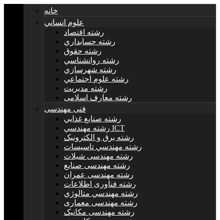
خانه
علوم انساني
رشته اقتصاد
رشته حسابداري
رشته حقوق
رشته روانشناسي
رشته شهرسازي
رشته علوم اجتماعي
رشته مديريت
رشته معارف اسلامی
فنی مهندسی
رشته صنايع غذايي
رشته مهندسي ICT
رشته برق و الکترونيک
رشته مهندسي تاسيسات
رشته مهندسی شیلات
رشته مهندسی صنایع
رشته مهندسی عمران
رشته فناوری اطلاعات
رشته مهندسي متالوژي
رشته مهندسی معماری
رشته مهندسی مکانیک