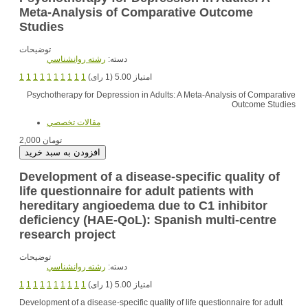
Meta-Analysis of Comparative Outcome
Studies
توضیحات
دسته:
رشته روانشناسي
1
1
1
1
1
1
1
1
1
1
امتیاز 5.00 (1 رای)
Psychotherapy for Depression in Adults: A Meta-Analysis of Comparative
Outcome Studies
مقالات تخصصي
2,000 تومان
Development of a disease-specific quality of
life questionnaire for adult patients with
hereditary angioedema due to C1 inhibitor
deficiency (HAE-QoL): Spanish multi-centre
research project
توضیحات
دسته:
رشته روانشناسي
1
1
1
1
1
1
1
1
1
1
امتیاز 5.00 (1 رای)
Development of a disease-specific quality of life questionnaire for adult