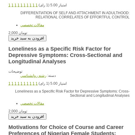
1
1
1
1
1
1
1
1
1
1
امتیاز 5.00 (1 رای)
DIFFERENTIATION OF SELF AND ATTACHMENT IN ADULTHOOD:
RELATIONAL CORRELATES OF EFFORTFUL CONTROL
مقالات تخصصي
2,000 تومان
Loneliness as a Specific Risk Factor for
Depressive Symptoms: Cross-Sectional and
Longitudinal Analyses
توضیحات
دسته:
رشته روانشناسي
1
1
1
1
1
1
1
1
1
1
امتیاز 5.00 (1 رای)
Loneliness as a Specific Risk Factor for Depressive Symptoms: Cross-
Sectional and Longitudinal Analyses
مقالات تخصصي
2,000 تومان
Motivations for Choice of Course and Career
Preferences of Nigerian Female Students: