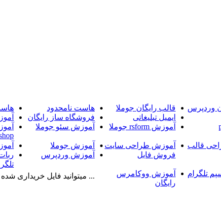
ن وردپرس
قالب رایگان جوملا
هاست نامحدود
هاست
ایمیل تبلیغاتی
فروشگاه ساز رایگان
آموز
آموزش rsform جوملا
آموزش سئو جوملا
آموز
shop
حی قالب
آموزش طراحی سایت
آموزش جوملا
آموز
فروش فایل
آموزش وردپرس
ربات
تلگرا
پم تلگرام
آموزش ووکامرس
... میتوانید فایل خریداری شده را
رایگان