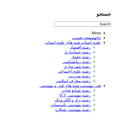
جستجو
Menu
خانه
صفحه نخست
علوم انساني
رشته های علوم انسانی
رشته اقتصاد
رشته حسابداري
رشته حقوق
رشته روانشناسي
رشته شهرسازي
رشته علوم اجتماعي
رشته مديريت
رشته معارف اسلامی
فنی مهندسی
رشته های فنی و مهندسی
رشته صنايع غذايي
رشته مهندسي ICT
رشته برق و الکترونيک
رشته مهندسي تاسيسات
رشته مهندسی شیلات