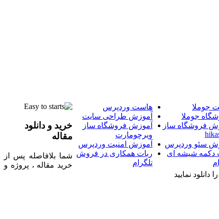
 جوملا
هاست وردپرس
شگاه جوملا
آموزش طراحی سایت
خرید و دانلود
ش فروشگاه ساز
آموزش فروشگاه ساز
hika
ویرچومارت
مقاله
ش سئو وردپرس
آموزش امنیت وردپرس
 دکمه شیشه ای
ربات همکاری در فروش
شما بلافاصله پس از
م
تلگرام
خرید مقاله ، پروژه و
 دانلود نمایید