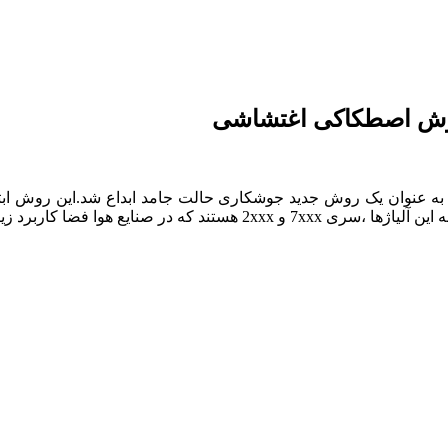
 روش اصطکاکی اغتشاشی
FS یک شیوه ی نسبتاً جدیدی است که در سال 1991 توسط TWI به عنوان یک روش جدید جوشکاری حالت
یع هوا فضا کاربرد زیادی دارند.