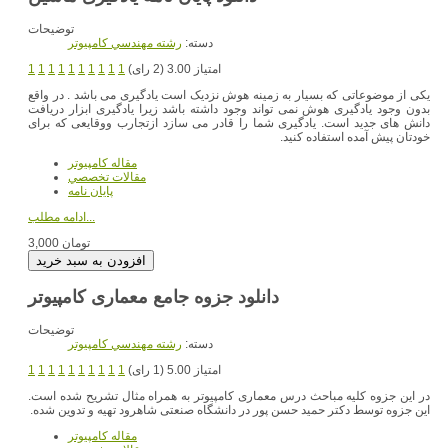
توضیحات
دسته:
رشته مهندسي کامپيوتر
امتیاز 3.00 (2 رای)
1
1
1
1
1
1
1
1
1
1
یکی از موضوعاتی که بسيار به زمينه هوش نزديک است يادگيری می باشد . در واقع
بدون وجود يادگيری هوش نمی تواند وجود داشته باشد زيرا يادگيری ابزار دريافت
دانش های جديد است. يادگيری شما را قادر می سازد ازتجارب ووقايعی که برای
خودتان پيش آمده استفاده کنيد.
مقاله کامپیوتر
مقالات تخصصي
پایان نامه
ادامه مطلب...
3,000 تومان
دانلود جزوه جامع معماری کامپیوتر
توضیحات
دسته:
رشته مهندسي کامپيوتر
امتیاز 5.00 (1 رای)
1
1
1
1
1
1
1
1
1
1
در این جزوه کلیه مباحث درس معماری کامپیوتر به همراه مثال تشریح شده است.
این جزوه توسط دکتر حمید حسن پور در دانشگاه صنعتی شاهرود تهیه و تدوین شده.
مقاله کامپیوتر