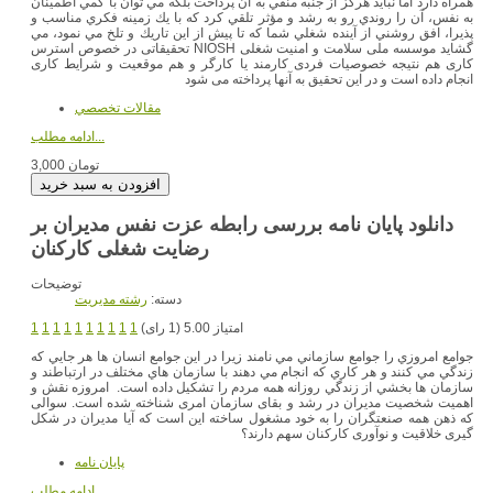
همراه دارد اما نبايد هرگز از جنبه منفي به آن پرداخت بلكه مي توان با كمي اطمينان
به نفس، آن را روندي رو به رشد و مؤثر تلقي كرد كه با يك زمينه فكري مناسب و
پذيرا، افق روشني از آينده شغلي شما كه تا پيش از اين تاريك و تلخ مي نمود، مي
گشايد موسسه ملی سلامت و امنیت شغلی NIOSH تحقیقاتی در خصوص استرس
کاری هم نتیجه خصوصیات فردی کارمند یا کارگر و هم موقعیت و شرایط کاری
انجام داده است و در این تحقیق به آنها پرداخته می شود
مقالات تخصصي
ادامه مطلب...
3,000 تومان
دانلود پایان نامه بررسی رابطه عزت نفس مدیران بر
رضایت شغلی کارکنان
توضیحات
دسته:
رشته مديريت
امتیاز 5.00 (1 رای)
1
1
1
1
1
1
1
1
1
1
جوامع امروزي را جوامع سازماني مي نامند زيرا در اين جوامع انسان ها هر جايي كه
زندگي مي كنند و هر كاري كه انجام مي دهند با سازمان هاي مختلف در ارتباطند و
سازمان ها بخشي از زندگي روزانه همه مردم را تشكيل داده است. امروزه نقش و
اهمیت شخصیت مدیران در رشد و بقای سازمان امری شناخته شده است. سوالی
که ذهن همه صنعتگران را به خود مشغول ساخته این است که آیا مدیران در شکل
گیری خلاقیت و نوآوری کارکنان سهم دارند؟
پایان نامه
ادامه مطلب...