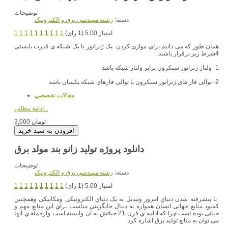
توضیحات
دسته:
رشته مهندسي برق و الکترونيک
امتیاز 5.00 (1 رای)
1
1
1
1
1
1
1
1
1
1
همان طور که می دانیم برای موازی کردن یک ژنراتور با یک شبکه ی قدرت بایستی
4شرط زیر برقرار باشند :
1- ولتاژ ژنراتور سنکرون برابر ولتاژ شبکه باشد
2- توالی فاز های ژنراتور سنکرون با توالی فازهای شبکه یکسان باشد
مقالات تخصصي
ادامه مطلب...
3,000 تومان
دانلود پروژه تولید زانو بند مولد برق
توضیحات
دسته:
رشته مهندسي برق و الکترونيک
امتیاز 5.00 (1 رای)
1
1
1
1
1
1
1
1
1
1
با پیشرفته شدن دنیاي امروز وتبدیل به یک دنیاي الکترونیکی ومکانیکی وهمچنین
کمبود منابع جهانی انسان همواره به دنبال جایگزینی مناسب براي این منابع مهم و
حیاتی بوده است چرا که ادامه ي قرن 21 حیاتش به آن وابسته است وازجمله ي آنها
می توان به منابع تولید برق اشاره کرد.