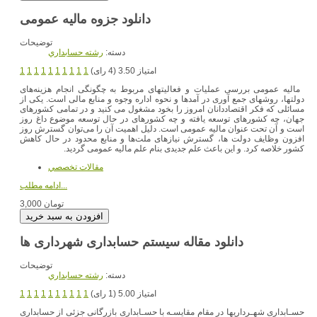
دانلود جزوه مالیه عمومی
توضیحات
دسته:
رشته حسابداري
امتیاز 3.50 (4 رای)
1
1
1
1
1
1
1
1
1
1
مالیه عمومی بررسی عملیات و فعالیتهای مربوط به چگونگی انجام هزینه‌های
دولتها، روشهای جمع آوری در آمدها و نحوه اداره وجوه و منابع مالی است. یکی از
مسائلی که فکر اقتصاددانان امروز را بخود مشغول می کنید و در تمامی کشورهای
جهان، چه کشورهای توسعه یافته و چه کشورهای در حال توسعه موضوع داغ روز
است و آن تحت عنوان مالیه عمومی است. دلیل اهمیت آن را می‌توان گسترش روز
افزون وظایف دولت ها، گسترش نیازهای ملت‌ها و منابع محدود در حال کاهش
کشور خلاصه کرد. و این باعث علم جدیدی بنام علم مالیه عمومی گردید.
مقالات تخصصي
ادامه مطلب...
3,000 تومان
دانلود مقاله سیستم حسابداری شهرداری ها
توضیحات
دسته:
رشته حسابداري
امتیاز 5.00 (1 رای)
1
1
1
1
1
1
1
1
1
1
حسـابداری شهـرداریها در مقام مقایسـه با حسـابداری بازرگانی جزئی از حسابداری