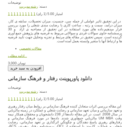
توضیحات
دسته:
رشته مديريت
امتیاز 5.00 (1 رای)
1
1
1
1
1
1
1
1
1
1
در این تحقیق تاثیر عواملی از جمله سن، جنسیت، میزان تحصیلات، سابقه ی کار،
میزان درآمد، سمت و رتبه ، ساعت کاری با رضایت مندی شغلی را مورد بررسی
قرار میدهیم.داده های مورد استفاده در این تحقیق از مصاحبه ی ازاد و 30
پرسشنامه حاوی سوالات فردی و سوالاتی مربوط به فرضیه های پژوهش جمع آوری
گردیده است. سپس تحقیق در مقاله های مرتبط و تجزیه وتحلیل جهت تایید فرضیه
ها و ارتباط آنها با متغیر وابسته بعمل آمده است.
مقالات تخصصي
ادامه مطلب...
3,000 تومان
دانلود پاورپوینت رفتار و فرهنگ سازمانی
توضیحات
دسته:
رشته مديريت
امتیاز 5.00 (1 رای)
1
1
1
1
1
1
1
1
1
1
اين مقاله بررسي اثرات متعادل کننده فرهنگ سازماني بر روابط ميان رفتار رهبري
و تعهد سازماني و ميان تعهد سازماني و رضايت شغلي و عملکرد در زمينه مالزيايي
در سال 2008 است. در این مقاله داده‌ها از 238 دانشجويان و محققان همکار نيمه
وقت UM MBA مالزيايي جمع‌آوري شدند. داده‌ها در مورد فرهنگ سازماني و
رفتارهاي رهبري پاسخ دهندگان و چگونگي اثرگذاري بر تعهد سازماني، رضايت
شغلي و عملکرد کارمند با استفاده از OCI، پرسشنامه رفتار رهبري، ACS،