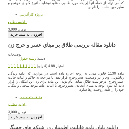
که می تواند از جمله آنها (رایحه موز، طالبی ، هلو، نوشابه ، انواع گلهای خوشبو و
سایر میوه جات ، را نام برد.
پروژه کارآفريني
ادامه مطلب...
3,000 تومان
دانلود مقاله بررسی طلاق بر مبناي عسر و حرج زن
توضیحات
دسته:
رشته حقوق
امتیاز 4.88 (4 رای)
1
1
1
1
1
1
1
1
1
1
ماده 1130 قانون مدنی به زوجه اجازه داده است در مواردی كه ادامه زندگی
زناشویی، وی را در وضعیت عسر‌و‌حرج قرار دهد، با مراجعه به حاكم و اثبات حالت
عسر‌و‌حرج، درخواست طلاق نماید. عام بودن این ماده برای زن این امكان را قرار
داده كه بدون توجه به مبنای ایجادی عسر‌و‌حرج، با اثبات علت موجد سختی و تنگی،
خود را از علقه زوجیت رها سازد.
مقالات تخصصي
ادامه مطلب...
3,000 تومان
دانلود پایان نامه قابليت اطمينان در شبكه هاي حسگر