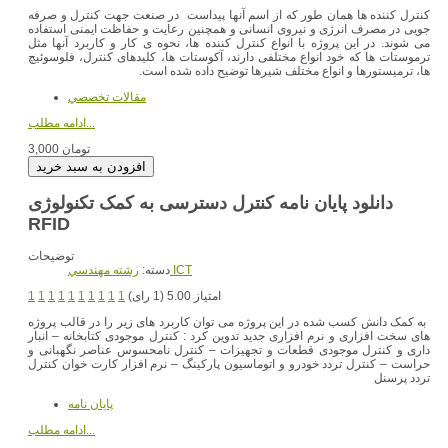
کنترل کننده ها همان طور که از اسم آنها پیداست در صنعت جهت کنترل و صرفه
جویی در مصرف انرژی و نیروی انسانی و همچنین رعایت و حفاظت ایمنی استفاده
می شوند. در این پروژه با انواع کنترل کننده ها، نحوه ی کار و کاربرد آنها مثل
ترموستات ها که خود انواع مختلفی دارند، آکوستات ها، کلیدهای کنترل، فلوسوئیچ
ها، ترمیستورها و انواع مختلف شیرها توضیح داده شده است.
مقالات تخصصي
ادامه مطلب...
3,000 تومان
دانلود پایان نامه کنترل دسترسی به کمک تکنولوژی
RFID
توضیحات
رشته مهندسي ICT
دسته:
امتیاز 5.00 (1 رای)
1
1
1
1
1
1
1
1
1
1
به کمک دانش کسب شده در این پروژه می توان کاربرد های زیر را در قالب پروژه
های سخت افزاری و نرم افزاری جدید تدوین کرد : کنترل موجودی کتابخانه – انبار
داری و کنترل موجودی قطعات و تجهیزات – کنترل نامحسوس عناصر نگهبانی و
حراست – کنترل تردد خودرو و اتوماسیون پارکینگ – نرم افزار کارت خوان کنترل
تردد پرسنل
پایان نامه
ادامه مطلب...