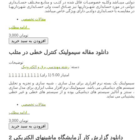
دولتی میبـاشد وکلـیه خصوصیـات قائل شده در کتـب و منابـع مخـتلف حسـابـداری
دولتی در مورد حسابداری شهـرداریها نیز صـادق است ولی حسـابداری شهرداریهـا
در مقایسـه با حسـابداری دولتـی دارای ویژگی خاص میباشد.
مقالات تخصصي
ادامه مطلب...
3,000 تومان
دانلود مقاله سیمولینک کنترل خطی در متلب
توضیحات
دسته:
رشته مهندسي برق و الکترونيک
امتیاز 5.00 (1 رای)
1
1
1
1
1
1
1
1
1
1
سیمولینک یک بسته نرم افزاری برای مدل سازی ، شبیه سازی و تجزیه و تحلیل
سیستم های دینامیکی می باشد. سیمولینک نرم افزار متلب ابزاری برای مدل سازی
، سنتز و آنالیز سیستم های دینامیکی بوده و از سیستم های خطی و غیر خطی
پشتیبانی می نماید.
مقالات تخصصي
ادامه مطلب...
3,000 تومان
دانلود گزارش کار آزمایشگاه ماشینهای الکتریکی 2