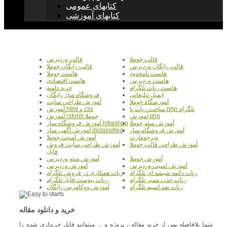
کتابهای عمومی
کتابهای آموزشی
قالب جوملا
قالب وردپرس
قالب رایگان وردپرس
قالب رایگان جوملا
هاست نامحدود
هاست جوملا
هاست وردپرس
هاست اقتصادی
هاست ربات تلگرام
خرید دامنه
ایمیل تبلیغاتی
فروشگاه ساز رایگان
آموزشگاه جوملا
آموزش طراحی سایت
ساخت ربات با php تلگرام
آموزش html و css
آموزش php
آموزش rsform جوملا
آموزش سئو جوملا
آموزش فروشگاه ساز hikashop
آموزش فروشگاه ساز
آموزش آگهی ساز djclassified
ویرچومارت
آموزش امنیت جوملا
آموزش طراحی قالب جوملا
آموزش طراحی سایت فروش
فایل
آموزش جوملا
آموزش سئو وردپرس
آموزش امنیت وردپرس
آموزش وردپرس
ربات دکمه شیشه ای تلگرام
ربات همکاری در فروش تلگرام
ربات جذب ممبر تلگرام
ربات پیوست فایل تلگرام
ربات ضد اسپم تلگرام
آموزش ووکامرس رایگان
خرید و دانلود مقاله
شما بلافاصله پس از خرید مقاله ، پروژه و ... میتوانید فایل خریداری شده را