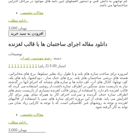
كم توجهي به دانش فني و دستور العملهاي آيين نامه هاي موجود در مراحل اجرايي
ساختمانها مي باشد.
مقالات تخصصي
ادامه مطلب...
3,000 تومان
دانلود مقاله اجرای ساختمان ها با قالب لغزنده
توضیحات
دسته:
رشته مهندسي عمران
امتیاز 5.00 (2 رای)
1
1
1
1
1
1
1
1
1
1
امروزه برای ساخت سازه های بلند و با طول زیاد نظیر سیلوها، برج های مخابراتی،
هسته های برشی ساختمان های بلند، برج های خنک ساز ، دودکشها، پایه های پله،
کف تونلها، کانال های آب، کف جاده ها و سازه های مشابه که اجرای آنها در گذشته
نیاز به داربست بندی سنگین در اطراف سازه داشت،‌از روشی استفاده می گردد که
قالب لغزنده نام دارد. با استفاده از روش قالب لغزنده بسیاری از داربست بندی های
اطراف سازه حذف گردیده و سرعت اجرای کار به همراه نمای بهتر برای کار
افزایش می یابد. هدف از این پروژه اجرای سازه های بتنی با استفاده از قالبهای
لغزنده و توجه به روشهای غیر کلاسیکی است که با توجه به کارایی زیاد شان می
تواند به کار گرفته شود.
مقالات تخصصي
ادامه مطلب...
3,000 تومان