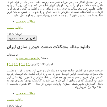
در این تحقیق اخلاق مادر در دوران شیردهی بررسی شد . مادر باید از تولد کودک
تلقی مثبت داشته و او را بپذیرد . او باید ابراز شادمانی کند و شکر پروردگار را به
خاطر داشتن فرزندی سالم به جای آورد و با نوای اذان و اقامه در گوش کودک او را
از شنیدن آهنگ های شیطانی باز دارد.با نامی نیکو او را بخواند . با شیره ی جان او را
غذا دهد تا هم بنیه او را قوی کند و هم حالات و روحیات خود را به او منتقل نماید.
مقالات تخصصي
ادامه مطلب...
3,000 تومان
دانلود مقاله مشکلات صنعت خودرو سازی ایران
توضیحات
دسته:
رشته مهندسي صنايع
امتیاز 3.33 (3 رای)
1
1
1
1
1
1
1
1
1
1
صنعت خودرو در کشور سابقه چندین ده ساه دارد و طی این مدت با فراز و نشیب
هایی مواجه بوده است. اولین اتومبیل سواری که وارد ایران گشت یک اتومبیل رنو بود
که در اوایل قرن بیستم به دستور مظفرالدین شاه قاجار از کشور بلژیک خریداری
شد. این اتومبیل که دود زیادی از آن خارج می شد به “کالسکه دودی” معروف بود. به
دنبال گسترش شهرنشینی میزان واردات خودرو از سال ۱۳۰۰ هجری شمسی (
۱۹۲۰ میلادی) افزایش یافت.
مقالات تخصصي
ادامه مطلب...
3,000 تومان