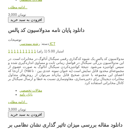
ادامه مطلب...
3,000 تومان
دانلود پایان نامه مدولاسیون کد پالس
توضیحات
رشته مهندسي ICT
دسته:
امتیاز 5.00 (1 رای)
1
1
1
1
1
1
1
1
1
1
مدولاسیون کد پالس یک شیوه کدگذاری رقمی سیگنال آنالوگ در مخابرات است. در
این مدولاسیون بزرگی سیگنال در فواصل زمانی ثابت و مساوی اندازه‌گیری شده و
سپس کوانتیزه می‌شود. نتیجهٔ کوانتیزه‌کردن سیگنال آنالوگ به صورت عضوی از
مجموعه‌ای محدود قابل نمایش است (به عنوان نمونه عددی بین ۰ تا ۲۵۵). از آن‌جا که
اعضای این مجموعه با عددی صحیح قابل بیان‌اند می‌توان از روش‌های متداول
مخابرات دیجیتال برای ذخیره‌سازی، مقاوم‌سازی نسبت به خطا و ارسال سیگنال بر
کانال مخابراتی استفاده کرد.
مقالات تخصصي
پایان نامه
ادامه مطلب...
3,000 تومان
دانلود مقاله بررسی میزان تاثیر گذاری نشان نظامی بر