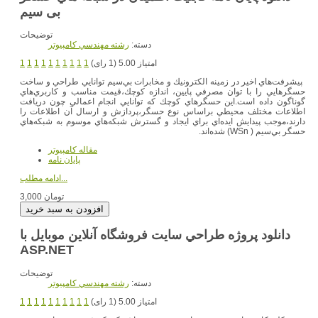
بی سيم
توضیحات
دسته:
رشته مهندسي کامپيوتر
امتیاز 5.00 (1 رای)
1
1
1
1
1
1
1
1
1
1
پيشرفت‌هاي اخير در زمينه الكترونيك و مخابرات بي‌سيم توانايي طراحي و ساخت
حسگرهايي را با توان مصرفي پايين، اندازه كوچك،قيمت مناسب و كاربري‌هاي
گوناگون داده است.اين حسگرهاي كوچك كه توانايي انجام اعمالي چون دريافت
اطلاعات مختلف محيطي براساس نوع حسگر،پردازش و ارسال آن اطلاعات را
دارند،موجب پيدايش ايده‌اي براي ايجاد و گسترش شبكه‌هاي موسوم به شبكه‌هاي
حسگر بي‌سيم ( WSn) شده‌اند.
مقاله کامپیوتر
پایان نامه
ادامه مطلب...
3,000 تومان
دانلود پروژه طراحي سايت فروشگاه آنلاين موبایل با
ASP.NET
توضیحات
دسته:
رشته مهندسي کامپيوتر
امتیاز 5.00 (1 رای)
1
1
1
1
1
1
1
1
1
1