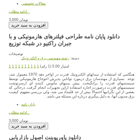
مقالات تخصصي
ادامه مطلب...
3,000 تومان
دانلود پایان نامه طراحی فیلترهای هارمونیکی و با
جبران راکتیو در شبکه توزیع
توضیحات
دسته:
رشته مهندسي برق و الکترونيک
امتیاز 5.00 (1 رای)
1
1
1
1
1
1
1
1
1
1
هنگامي كه استفاده از مبدلهاي الكترونيك قدرت در اواخر دهه 1970 معمول شد،
توجه بسياري از مهندسان برق درمورد توانايي پذيرش اعوجاج هارمونيكي توسط
سيستمهاي قدرت را برانگيخت. پيش بينيهاي مأيوس كننده اي ازسرنوشت
سيستمهاي قدرت درصورت اجازه استفاده ازاين تجهيزات انجام گرفت. درحالي كه
بعضي از اين نگرانيها احتمالاً بيش از حد قلمداد مى شد، ولي بررسي مفهوم كيفيت
برق مديون آنها، به دليل پيگيري درباره اين مسئله مي باشد.
پایان نامه
ادامه مطلب...
3,000 تومان
دانلود پاورپوینت اصول بازاریابی