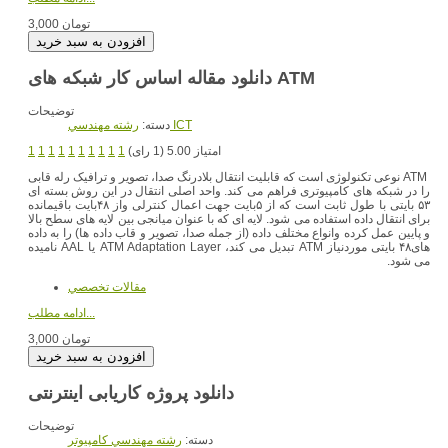
3,000 تومان
دانلود مقاله اساس کار شبکه های ATM
توضیحات
رشته مهندسي ICT
دسته:
امتیاز 5.00 (1 رای)
1
1
1
1
1
1
1
1
1
1
ATM نوعی تکنولوژی است که قابلیت انتقال بلادرنگ صدا، تصویر و ترافیک رله قابی
را در شبکه های کامپیوتری فراهم می کند. واحد اصلی انتقال در این روش بسته ای
۵۳ بایتی با طول ثابت است که از ۵بایت جهت اعمال کنترلی واز ۴۸بایت باقیمانده
برای انتقال داده استفاده می شود. لایه ای که با عنوان میانجی بین لایه های سطح بالا
و پایین عمل کرده وانواع مختلف داده (از جمله صدا، تصویر و قاب داده ها) را به داده
های۴۸ بایتی موردنیاز ATM تبدیل می کند، ATM Adaptation Layer یا AAL نامیده
می شود.
مقالات تخصصي
ادامه مطلب...
3,000 تومان
دانلود پروژه کاریابی اینترنتی
توضیحات
دسته:
رشته مهندسي کامپيوتر