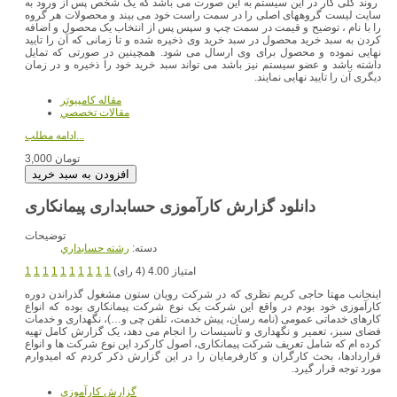
روند کلی کار در این سیستم به این صورت می باشد که یک شخص پس از ورود به
سایت لیست گروههای اصلی را در سمت راست خود می بیند و محصولات هر گروه
را با نام ، توضیح و قیمت در سمت چپ و سپس پس از انتخاب یک محصول و اضافه
کردن به سبد خرید محصول در سبد خرید وی ذخیره شده و تا زمانی که آن را تایید
نهایی نموده و محصول برای وی ارسال می شود. همچینین در صورتی که تمایل
داشته باشد و عضو سیستم نیز باشد می تواند سبد خرید خود را ذخیره و در زمان
دیگری آن را تایید نهایی نمایند.
مقاله کامپیوتر
مقالات تخصصي
ادامه مطلب...
3,000 تومان
دانلود گزارش کارآموزی حسابداری پیمانکاری
توضیحات
دسته:
رشته حسابداري
امتیاز 4.00 (4 رای)
1
1
1
1
1
1
1
1
1
1
اینجانب مهتا حاجی کریم نظری که در شرکت رویان ستون مشغول گذراندن دوره
کارآموزی خود بودم در واقع این شرکت یک نوع شرکت پیمانکاری بوده که انواع
کارهای خدماتی عمومی (نامه رسان، پیش خدمت، تلفن چی و…)، نگهداری و خدمات
فضای سبز، تعمیر و نگهداری و تأسیسات را انجام می دهد، یک گزارش کامل تهیه
کرده ام که شامل تعریف شرکت پیمانکاری، اصول کارکرد این نوع شرکت ها و انواع
قراردادها، بحث کارگران و کارفرمایان را در این گزارش ذکر کردم که امیدوارم
مورد توجه قرار گیرد.
گزارش کارآموزي