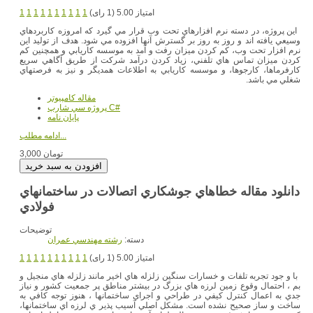
امتیاز 5.00 (1 رای)
1
1
1
1
1
1
1
1
1
1
اين پروژه، در دسته نرم افزارهاي تحت وب قرار مي گيرد كه امروزه كاربردهاي
وسيعي يافته اند و روز به روز بر گسترش آنها افزوده مي شود. هدف از توليد اين
نرم افزار تحت وب، كم كردن ميزان رفت و آمد به موسسه كاريابي و همچنين كم
كردن ميزان تماس هاي تلفني، زياد كردن درآمد شركت از طريق آگاهي سريع
كارفرماها، كارجوها، و موسسه كاريابي به اطلاعات همديگر و نيز به فرصتهاي
شغلي مي باشد.
مقاله کامپیوتر
پروژه سي شارپ C#
پایان نامه
ادامه مطلب...
3,000 تومان
دانلود مقاله خطاهاي جوشكاري اتصالات در ساختمانهاي
فولادي
توضیحات
دسته:
رشته مهندسي عمران
امتیاز 5.00 (1 رای)
1
1
1
1
1
1
1
1
1
1
با و جود تجربه تلفات و خسارات سنگين زلزله هاي اخير مانند زلزله هاي منجيل و
بم ، احتمال وقوع زمين لرزه هاي بزرگ در بيشتر مناطق پر جمعيت كشور و نياز
جدي به اعمال كنترل كيفي در طراحي و اجراي ساختمانها ، هنوز توجه كافي به
ساخت و ساز صحيح نشده است. مشكل اصلي آسيب پذير ي لرزه اي ساختمانها،