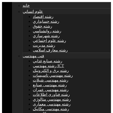
خانه
علوم انساني
رشته اقتصاد
رشته حسابداري
رشته حقوق
رشته روانشناسي
رشته شهرسازي
رشته علوم اجتماعي
رشته مديريت
رشته معارف اسلامی
فنی مهندسی
رشته صنايع غذايي
رشته مهندسي ICT
رشته برق و الکترونيک
رشته مهندسي تاسيسات
رشته مهندسی شیلات
رشته مهندسی صنایع
رشته مهندسی عمران
رشته فناوری اطلاعات
رشته مهندسي متالوژي
رشته مهندسی معماری
رشته مهندسی مکانیک