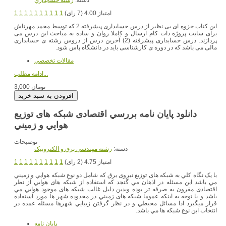
امتیاز 4.00 (7 رای)
1
1
1
1
1
1
1
1
1
1
این کتاب جزوه ای بی نظیر از درس حسابداری پیشرفته 2 که توسط محمد مهرتاش
برای سایت پروژه دات کام ارسال و کاملا روان و ساده به مباحث این درس می
پردازند. درس حسابداری پیشرفته (2) آخرین درس از دروس رشته ی حسابداری
مالی می باشد که در دوره ی کارشناسی باید در دانشگاه پاس شود.
مقالات تخصصي
ادامه مطلب...
3,000 تومان
دانلود پایان نامه بررسي اقتصادی شبکه های توزيع
هوايي و زمیني
توضیحات
دسته:
رشته مهندسي برق و الکترونيک
امتیاز 4.75 (2 رای)
1
1
1
1
1
1
1
1
1
1
با يک نگاه كلي به شبکه های توزيع نیروی برق كه شامل دو نوع شبکه هوايي و زمیني
مي باشد اين مسئله در اذهان مي گنجد كه استفاده از شبکه های هوايي از نظر
اقتصادی مقرون به صرفه تر بوده وبدين دلیل غالب شبکه های موجود هوايي مي
باشد و با توجه به اينکه عموما شبکه های زمیني در محدوده شهر ها مورد استفاده
قرار میگیرد اذا مسائل محیطي و در نظر گرفتن زيبايي شهرها مسئله عمده در
انتخاب اين نوع شبکه ها مي باشد.
پایان نامه