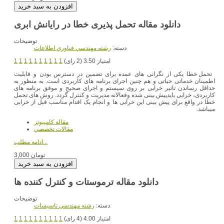
دانلود مقاله تحمل پذیری خطا در رایانش ابری
توضیحات
دسته:
رشته مهندسي فناوري اطلاعات
امتیاز 3.50 (2 رای)
1
1
1
1
1
1
1
1
1
1
تحمل خطا یکی از نگرانی های عمده برای تضمین در دسترس بودن و قابلیت
اطمینان خدماتی حیاتی و هم چنین اجرای برنامه های کاربردی است. به منظور به
حداقل رساندن تاثیر خرابی بر روی سیستم و اجرای صحیح و موفق برنامه های
کاربردی، خرابی بایدپیش بینی شده وفعالانه مدیریت و کنترل گردد. روش های تحمل
خطا در واقع برای پیش بینی این خرابی ها و انجام یک اقدام مناسب قبل از خرابی
میباشد.
مقاله کامپیوتر
مقالات تخصصي
ادامه مطلب...
3,000 تومان
توضیحات
دسته:
رشته مهندسي تاسيسات
امتیاز 4.00 (4 رای)
1
1
1
1
1
1
1
1
1
1