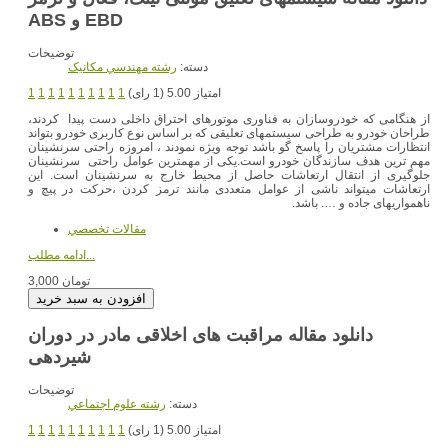
ABS و EBD
توضیحات
دسته:
رشته مهندسي مکانيک
امتیاز 5.00 (1 رای)
1
1
1
1
1
1
1
1
1
1
از هنگامی که خودروسازان به فناوری موتورهای احتراق داخلی دست پیدا کردند،
طراحان خودرو به طراحی سیستمهای تعلیقی که بر اساس نوع کاربری خودرو بتواند
انتظارات مشتریان را پاسخ گو باشد توجه ویژه نمودند ، امروزه راحتی سرنشینان
مهم ترین هدف سازندگان خودرو است.یکی از مهمترین عوامل راحتی سرنشینان
جلوگیری از انتقال ارتعاشات حاصل از محیط خارج به سرنشینان است. این
ارتعاشات میتواند ناشی از عوامل متعددی مانند ترمز کردن ،حرکت در پیچ و
ناهمواریهای جاده و …. باشد.
مقالات تخصصي
ادامه مطلب...
3,000 تومان
دانلود مقاله مراقبت های اخلاقی مادر در دوران
شیردهی
توضیحات
دسته:
رشته علوم اجتماعي
امتیاز 5.00 (1 رای)
1
1
1
1
1
1
1
1
1
1