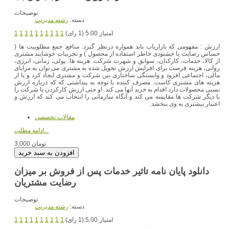
توضیحات
دسته:
رشته مديريت
امتیاز 5.00 (1 رای)
1
1
1
1
1
1
1
1
1
1
ارزش : مفهومی که بازارياب بايد همواره درنظر گيرد. منافع: جمع مطلوبيت ها (
حساس رضايت يا خشنودی خاطر استفاده از محصول ) و تجربيات خوشايند مشتری
از کالا، خدمات، کارکنان، سوابق و شهرت شرکت. هزينه ها: پولی، زمانی، انرژی،
روانی، هزينه فرصت برای افزايش ارزش تحويل شده به مشتری می توان به مزايای
مالی، اجتماعی افزود و وابستگی ساختاری بين شرکت و مشتری ايجاد کرد و يا از
هزينه های مشتری کاست. مصرف کننده با توجه به پنداشتی که که درباره ارزش
نسبی محصولات دارد اقدام به خريد آنها می کند. او حتی ارزش کارکردن با شرکت را
با ديگر شرکت ها مقايسه می کند و آنگاه سازمانی را انتخاب می کند که ارزش و
اعتبار بيشتری به وی ببخشد.
مقالات تخصصي
ادامه مطلب...
3,000 تومان
دانلود پایان نامه تاثیر خدمات پس از فروش بر میزان
رضایت مشتریان
توضیحات
دسته:
رشته مديريت
امتیاز 5.00 (1 رای)
1
1
1
1
1
1
1
1
1
1