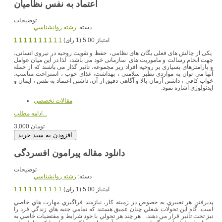
توضیحات
دسته:
رشته روانشناسي
امتیاز 5.00 (1 رای)
1
1
1
1
1
1
1
1
1
1
یکی از چالش های فعلی یگان های نظامی، حفظ و تقویت روحیه در نیروی انسانی،
جهت انجام رسالت و ماموریت های سازمانی خود می باشد، لذا در این میان عوامل
و پارامترهای بسیاری بر روحیه افراد زیر مجموعه، تاثیر گذار می باشند که از جمله
آنها می توان به مواردی نظیر سلامتی ، بهداشت، غذای خوب ، استراحت مناسب،
خواب کافی ، داشتن آرمان بالا و آگاهی دقیق از آن، داشتن اعتماد به نفس ، ایمان و
ایدئولوژی اشاره نمود.
مقالات تخصصي
ادامه مطلب...
3,000 تومان
دانلود مقاله پیرامون افسردگی
توضیحات
دسته:
رشته روانشناسي
امتیاز 5.00 (1 رای)
1
1
1
1
1
1
1
1
1
1
پذيرفتن هر تغييري به خصوص در زمينه كار، نيازمند فراگيري مهارت هاي خاصي
است. گاه اين تحولات شغلي چنان عميق هستند كه تمامي جنبه هاي زندگي فرد را
نيز تحت تأثير قرار مي دهند. هر چند هر تحولي با خود شرايط و مقتضيات خاصي به