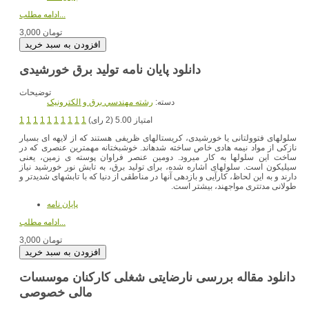
ادامه مطلب...
3,000 تومان
دانلود پایان نامه تولید برق خورشیدی
توضیحات
دسته:
رشته مهندسي برق و الکترونيک
امتیاز 5.00 (2 رای)
1
1
1
1
1
1
1
1
1
1
سلولهای فتوولتانی یا خورشیدی، کریستالهای ظریفی هستند که از لایهه ای بسیار
نازکی از مواد نیمه هادی خاص ساخته شدهاند. خوشبختانه مهمترین عنصری که در
ساخت این سلولها به کار میرود. دومین عنصر فراوان پوسته ی زمین، یعنی
سیلیکون است. سلولهای اشاره شده، برای تولید برق، به تابش نور خورشید نیاز
دارند و به این لحاظ، کارآیی و بازدهی آنها در مناطقی از دنیا که با تابشهای شدیدتر و
طولانی مدتتری مواجهند، بیشتر است.
پایان نامه
ادامه مطلب...
3,000 تومان
دانلود مقاله بررسی نارضایتی شغلی کارکنان موسسات
مالی خصوصی