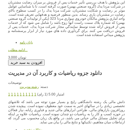
اين پژوهش با هدف بررسي تأثير خدمات پس از فروش بر ميزان رضايت مشتريان
در شركت مزدا يدك (گروه صنعتي بهمن) صورت گرفته است، تا با شناسايي عوامل
موثر بر رضايت و شكايت مشتريان، شركت مزدا يدك را در كسب سطوح بالاي
رضايت در مشتريان ياري رساند. بدين منظور فرضيه و هدفهايي تعريف شده است.
واحد آماري پژوهش مالكان خودروي سواري مزدا 323 (يكي از توليدات گروه صنعتي
بهمن) كه شماره پلاك سمت راست آنها زوج باشد را شامل مي شود كه از خدمات
پس از فروش ارائه شده توسط نمايندگي مجاز شركت مزدا يدك، خدمات پس از
فروش دريافت مي كنند. براي گردآوري داده هاي مورد نياز از ابزار پرسشنامه و
پژوهش ميداني استفاده شده است.
پایان نامه
ادامه مطلب...
3,000 تومان
دانلود جزوه ریاضیات و کاربرد آن در مدیریت
توضیحات
دسته:
رشته مديريت
امتیاز 5.00 (1 رای)
1
1
1
1
1
1
1
1
1
1
دانش مالی یک رشته دانشگاهی رایج و بسیار مورد توجه می باشد که تلاشهای
تخصصی زیادی را در سالهای اخیر به سمت خود معطوف نموده است. پیچیده شدن
روزافزون بازارهای مالی، طراحی ابزارهای مالی جدید و فناوری رایانه، نیاز فعالان
در حوزه کسب و کار را به ریاضیات دو چندان نموده است. ریاضیات علاوه بر اینکه
برای تحلیل مسایل مالی حیاتی می باشد، در واقع یک زبان محسوب می گردد که
ارتباطات میان مفاهیم، تکنیکها و نتایج مالی را بیان می نماید.
مقالات تخصصي