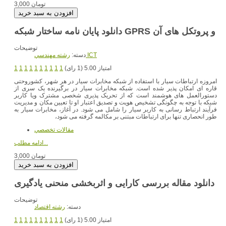
3,000 تومان
دانلود پایان نامه ساختار شبکه GPRS و پروتکل های آن
توضیحات
رشته مهندسي ICT
دسته:
امتیاز 5.00 (1 رای)
1
1
1
1
1
1
1
1
1
1
امروزه ارتباطات سیار با استفاده از شبکه مخابرات سیار در هر شهر، کشوروحتی
قاره ای امکان پذیر شده است. شبکه مخابرات سیار در برگیرنده یک سری از
دستورالعمل های هوشمند است که از تحریک پذیری شخصی مشترک ویا کاربر
شبکه با توجه به چگونگی تشخیص هویت و تصدیق اعتبار او تا تعیین مکان و مدیریت
فرآیند ارتباط رسانی به کاربر سیار را شامل می شود. در آغاز، مخابرات سیار به
طور انحصاری تنها برای ارتباطات مبتنی بر مکالمه گرفته می شود،
مقالات تخصصي
ادامه مطلب...
3,000 تومان
دانلود مقاله بررسی کارایی و اثربخشی منحنی یادگیری
توضیحات
دسته:
رشته اقتصاد
امتیاز 5.00 (1 رای)
1
1
1
1
1
1
1
1
1
1