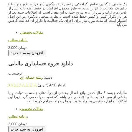
یک منحنی یادگیری، نمایش گرافیکی از تغییر نرخ یادگیری ( در فرد به طور متوسط )
برای یک فعالیت یا ابزار است. به طور معمول افزایش در حفظ اطلاعات پس از
تلاش های اولیه و پس از آن به تدریج حتی به این معنی است که اطلاعات جدید بعد از
هر بار تکرار کمتر و کمتر حفظ شده است . نظریه منحنی یادگیری بر این اصل
استوار است که مدت مورد نیاز برای اجرای یک فعالیت با تکرار آن فعالیت کاهش
می یابد.
مقالات تخصصي
ادامه مطلب...
3,000 تومان
دانلود جزوه حسابداری مالیاتی
توضیحات
دسته:
رشته حسابداري
امتیاز 4.50 (2 رای)
1
1
1
1
1
1
1
1
1
1
مالیات چیست؟ مالیات در واقع انتقال بخشی از درآمدهای جامعه به دولت و یا
بخشی از سود فعالیت های اقتصادی می باشد که نصیب دولت می گردد زیرا این
امکانات و ابزار دستیابی به درآمدها و سودها را دولت فراهم کرده است.
مقالات تخصصي
ادامه مطلب...
3,000 تومان