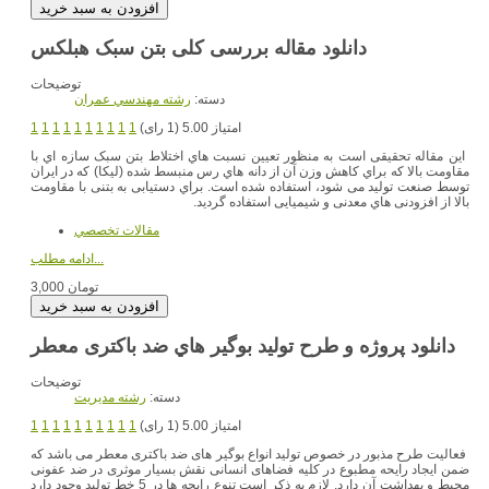
دانلود مقاله بررسی کلی بتن سبک هبلکس
توضیحات
دسته:
رشته مهندسي عمران
امتیاز 5.00 (1 رای)
1
1
1
1
1
1
1
1
1
1
این مقاله تحقیقی است به منظور تعیین نسبت هاي اختلاط بتن سبک سازه اي با
مقاومت بالا که براي کاهش وزن آن از دانه هاي رس منبسط شده (لیکا) که در ایران
توسط صنعت تولید می شود، استفاده شده است. براي دستیابی به بتنی با مقاومت
بالا از افزودنی هاي معدنی و شیمیایی استفاده گردید.
مقالات تخصصي
ادامه مطلب...
3,000 تومان
توضیحات
دسته:
رشته مديريت
امتیاز 5.00 (1 رای)
1
1
1
1
1
1
1
1
1
1
فعالیت طرح مذبور در خصوص تولید انواع بوگیر های ضد باکتری معطر می باشد که
ضمن ایجاد رایحه مطبوع در کلیه فضاهای انسانی نقش بسیار موثری در ضد عفونی
محیط و بهداشت آن دارد. لازم به ذکر است تنوع رایحه ها در 5 خط تولید وجود دارد