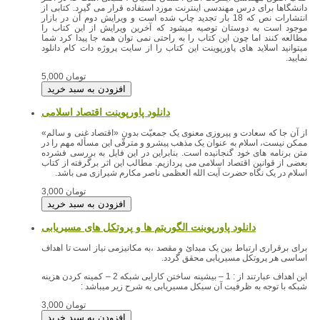
دانشگاها برای درس مهندسی اينترنت مورد استفاده قرار می گيرد. كتابی از
انتشارات نص كه 18 بار تجديد چاپ شده است و ويرايش دوم آن در بازار
موجود است به دوستان توصيه میشود كه آخرين ويرايش از اين كتاب را
مطالعه كنند اما چون اين كتاب را به راحتی نمی توان همه جا پيدا كرد شما
میتوانید اسلاید های پاورپوینت این کتاب را از سایت پروژه دات کام دانلود
نمایید.
5,000 تومان
دانلود پاورپوینت اقتصاد اسلامی
از آن جا که سعادت و پیروزى معنوى یک جمعیّت بدون «اقتصاد غنى و سالم»
ممکن نیست، اسلام به عنوان یک مذهب پیشرو و مترقّى این مسأله مهم را در
متن برنامه هاى خود گنجانیده است. بنابراین در این فایل به بررسى فشرده
بعضى از قوانین اقتصاد اسلامى مى پردازیم. مطالب این اثر برگرفته از کتاب
اسلام در یک نگاه حضرت آیت الله العظمی ناصر مکارم شیرازی می باشد.
3,000 تومان
دانلود پاورپوینت الگوریتم ها و پروتکل های مسیریابی
برای برقراری ارتباط بین یک مبدائ و مقصد ،به مکانیزمی نیاز است تا اهداف
اساسی هر پروتکل مسیریابی محقق گردد.
این اهداف عبارتند از : 1 – بیشینه ساختن کارایی شبکه 2 – کمینه کردن هزینه
شبکه با توجه به ظرفیت آن سیکل مسیریابی به شرح زیر میباشد :
3,000 تومان