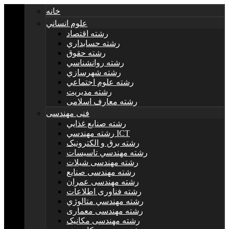
خانه
علوم انساني
رشته اقتصاد
رشته حسابداري
رشته حقوق
رشته روانشناسي
رشته شهرسازي
رشته علوم اجتماعي
رشته مديريت
رشته معارف اسلامی
فنی مهندسی
رشته صنايع غذايي
رشته مهندسي ICT
رشته برق و الکترونيک
رشته مهندسي تاسيسات
رشته مهندسی شیلات
رشته مهندسی صنایع
رشته مهندسی عمران
رشته فناوری اطلاعات
رشته مهندسي متالوژي
رشته مهندسی معماری
رشته مهندسی مکانیک