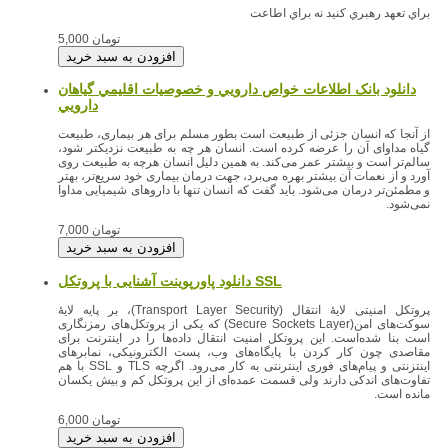
براي تعهد رهبري كنيد نه براي اطاعت
5,000 تومان
دانلود بانک اطلاعات خواص دارويي و خصوصيات اقليمي گياهان
دارويي
از آنجا که انسان جزئی از طبیعت است بطور مسلم برای هر بیماری، طبیعت
گیاه مداوای آن را عرضه کرده است. انسان هر چه به طبیعت نزدیکتر شود،
سالم‌تر است و بیشتر عمر می‌کند. به همین دلیل انسان هرچه به طبیعت روی
آورد و از نعمات آن بیشتر بهره می‌برد، جهت درمان بیماری خود سریع‌تر، بهتر
و مطمئن‌تر درمان می‌شود. باید گفت که انسان تنها با داروهای شیمیایی مداوا
نمی‌شود.
7,000 تومان
دانلود پاورپوینت آشنایی با پروتکل SSL
پروتکل امنیتی لایهٔ انتقال (Transport Layer Security)، بر پایه لایهٔ
سوکت‌های امن(Secure Sockets Layer) که یکی از پروتکل‌های رمزنگاری
است بنا شده‌است. این پروتکل امنیت انتقال داده‌ها را در اینترنت برای
مقاصدی چون کار کردن با پایگاه‌های وب، پست الکترونیکی، نمابرهای
اینتزنتی و پیام‌های فوری اینترنتی به کار می‌رود. اگرچه TLS و SSL با هم
تفاوت‌های اندکی دارند ولی قسمت عمده‌ای از این پروتکل کم و بیش یکسان
مانده است.
6,000 تومان