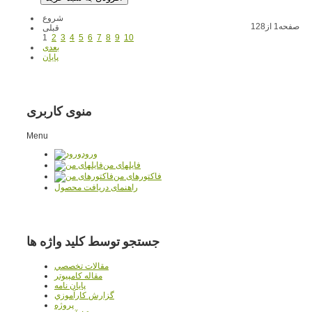
شروع
صفحه1 از128
قبلی
1
2
3
4
5
6
7
8
9
10
بعدی
پایان
منوی کاربری
Menu
ورود
فایلهای من
فاکتورهای من
راهنمای دریافت محصول
جستجو توسط کلید واژه ها
مقالات تخصصي
مقاله کامپیوتر
پایان نامه
گزارش کارآموزي
پروژه