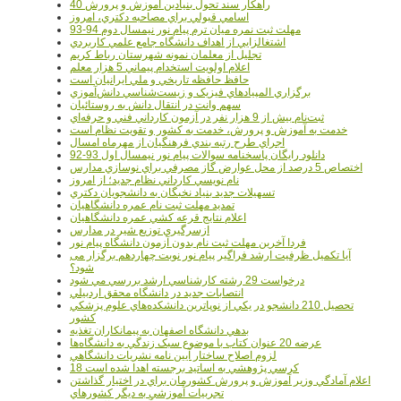
40 راهکار سند تحول بنيادين آموزش و پرورش
اسامي قبولي براي مصاحبه دکتري، امروز
مهلت ثبت نمره میان ترم پیام نور نیمسال دوم 94-93
اشتغالزايي از اهداف دانشگاه جامع علمي کاربردي
تجليل از معلمان نمونه شهرستان رباط کريم
اعلام اولويت استخدام پيماني 5 هزار معلم
حافظ حافظه تاريخي و ملي ايرانيان است
برگزاري المپيادهاي فيزيک و زيست‌شناسي دانش‌آموزي
سهم وانت در انتقال دانش به روستائيان
ثبت‌نام بيش از 9 هزار نفر در آزمون کارداني فني و حرفه‌اي
خدمت به آموزش و پرورش، خدمت به کشور و تقويت نظام است
اجراي طرح رتبه بندي فرهنگيان از مهرماه امسال
دانلود رایگان پاسخنامه سوالات پیام نور نیمسال اول 93-92
اختصاص 5 درصد از محل عوارض گاز مصرفي براي نوسازي مدارس
نام نويسي کارداني نظام جديد؛ از امروز
تسهيلات جديد بنياد نخبگان به دانشجويان دکتري
تمديد مهلت ثبت نام عمره دانشگاهيان
اعلام نتايج قرعه کشي عمره دانشگاهيان
ازسرگيري توزيع شير در مدارس
فردا آخرین مهلت ثبت نام بدون آزمون دانشگاه پیام نور
آیا تکمیل ظرفیت ارشد فراگیر پیام نور نوبت چهاردهم برگزار می
شود؟
درخواست 29 رشته کارشناسي ارشد بررسي مي شود
انتصابات جديد در دانشگاه محقق اردبيلي
تحصيل 210 دانشجو در يکي از نوپاترين دانشکده‌هاي علوم پزشکي
کشور
بدهي دانشگاه اصفهان به پيمانکاران تغذيه
عرضه 20 عنوان کتاب با موضوع سبک زندگي به دانشگاه‌ها
لزوم اصلاح ساختار آيين نامه نشريات دانشگاهي
18 کرسي پژوهشي به اساتيد برجسته اهدا شده است
اعلام آمادگي وزير آموزش و پرورش کشورمان براي در اختيار گذاشتن
تجربيات آموزشي به ديگر کشورهاي