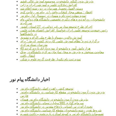
پذيرش بدون کنکور دانشجو در موسسه آموزش عالي قشم
افزايش تبادلات علمي و آموزشي ايران و ژاپن
دستورالعمل تحصیل همزمان در دو رشته اعلام شد
اخطار : سقف مجاز انتخاب واحد را در پیام نور رعایت کنید
تمدید مهلت ثبت نام و مهمان در نیمسال اول پیام نور
دانشجويان روزانه دوره هاي دكتري تخصصي دانشگاه هاي دولتي وام
مي گيرند
اجراي طرح توسعه مدارس غير دولتي در 27 استان کشور
رئيس جمعيت توسعه علمي ايران خواستار افزايش اعضاي هيات علمي
در دانشگاهها
آموزش والدين بيسواد با طرح ملي الزام و تشويق
برگزاري دوره" نظام آموزش علمي كاربردي كشور اتريش" براي
مدرسان ستاد مرکزي
40 هزار دانش آموز و دانشجو از موزه دارآباد بازديد کردند
معاونت سنجش و پذيرش به محل سازمان مرکزي دانشگاه در پونک
انتقال يافت
تمديد ثبت نام تکميل ظرفيت گروه علوم پزشکي
اخبار دانشگاه پیام نور
توسعه کیفی راهبرد اصلی دانشگاه پیام نور
پذیرش بدون آزمون دانشجو در مقطع کارشناسی در دانشگاه پیام‌نور
فارس
پذیرش بدون آزمون دانشجو در دانشگاه پیام نور همدان
سرمایه گذاری 980 میلیارد تومانی دانشگاه پیام نور
نحوه ارائه درس آشنایی با دفاع مقدس در دانشگاه پیام نور
شروط تغییر رشته دانشجویان مقطع کارشناسی دانشگاه پیام نور
تصمیمات دانشگاه یام نور و کمیته امداد درباره نحوه پرداخت شهریه