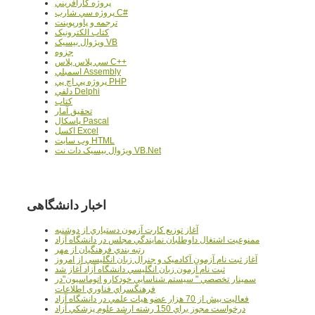
پروژه کارآفريني
پروژه سي شارپ C#
ترجمه و پاورپوينت
کتاب الکترونيک
ويژوال بيسيک VB
جزوه
سي پلاس پلاس C++
اسمبلي Assembly
پروژه پي اچ پي PHP
دلفي Delphi
کتاب
تحقيق آمار
پاسکال Pascal
اکسل Excel
وب سايت HTML
ويژوال بيسيک دات نت VB.Net
اخبار دانشگاهی
آغاز توزيع کارت آزمون دستياري از دوشنبه
ممنوعيت اشتغال داوطلبان نمايندگي مجلس در دانشگاه آزاد
رتبه بندي فرهنگيان از مهر
آغاز ثبت نام آزمون آکادميک و جنرال زبان انگليسي از امروز
ثبت نام آزمون زبان انگليسي دانشگاه آزاد آغاز شد
سمينار تخصصي " سيستم شناسايي خودکارو اتوماسيون"در
فرهنگسراي فناوري اطلاعات
فعاليت بيش از 70 هزار عضو هيات علمي در دانشگاه آزاد
درخواست مجوز براي 150 رشته ارشد علوم پزشکي آزاد