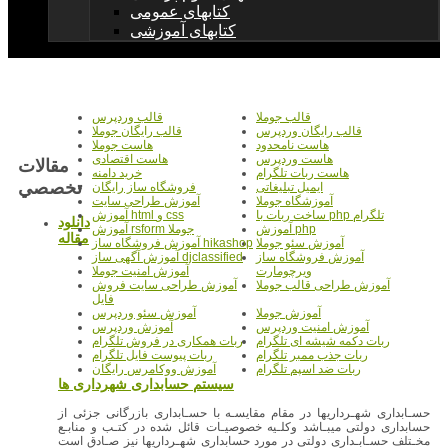
کتابهای عمومی
کتابهای آموزشی
قالب جوملا
قالب وردپرس
قالب رایگان وردپرس
قالب رایگان جوملا
هاست نامحدود
هاست جوملا
هاست وردپرس
هاست اقتصادی
مقالات
هاست ربات تلگرام
خرید دامنه
تخصصي
ایمیل تبلیغاتی
فروشگاه ساز رایگان
آموزشگاه جوملا
آموزش طراحی سایت
ساخت ربات با php تلگرام
آموزش html و css
دانلود
آموزش php
آموزش rsform جوملا
مقاله
آموزش سئو جوملا
آموزش فروشگاه ساز hikashop
آموزش فروشگاه ساز
آموزش آگهی ساز djclassified
ویرچومارت
آموزش امنیت جوملا
آموزش طراحی قالب جوملا
آموزش طراحی سایت فروش
فایل
آموزش جوملا
آموزش سئو وردپرس
آموزش امنیت وردپرس
آموزش وردپرس
ربات دکمه شیشه ای تلگرام
ربات همکاری در فروش تلگرام
ربات جذب ممبر تلگرام
ربات پیوست فایل تلگرام
ربات ضد اسپم تلگرام
آموزش ووکامرس رایگان
سیستم حسابداری شهرداری ها
حسـابداری شهـرداریها در مقام مقایسـه با حسـابداری بازرگانی جزئی از
حسابداری دولتی میبـاشد وکلـیه خصوصیـات قائل شده در کتـب و منابـع
مخـتلف حسـابـداری دولتی در مورد حسابداری شهـرداریها نیز صـادق است