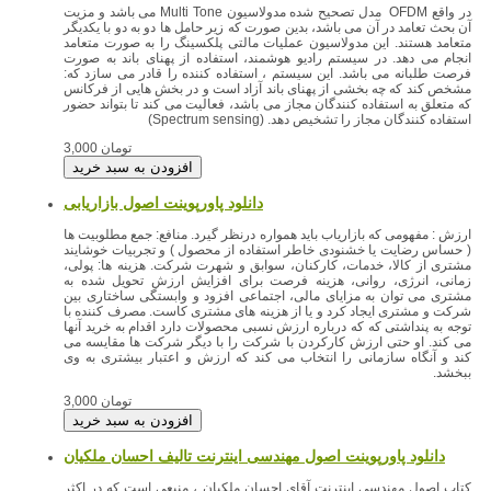
در واقع OFDM مدل تصحیح شده مدولاسیون Multi Tone می باشد و مزیت
آن بحث تعامد در آن می باشد، بدین صورت که زیر حامل ها دو به دو با یکدیگر
متعامد هستند. این مدولاسیون عملیات مالتی پلکسینگ را به صورت متعامد
انجام می دهد. در سیستم رادیو هوشمند، استفاده از پهنای باند به صورت
فرصت طلبانه می باشد. این سیستم ، استفاده کننده را قادر می سازد که:
مشخص کند که چه بخشی از پهنای باند آزاد است و در بخش هایی از فرکانس
که متعلق به استفاده کنندگان مجاز می باشد، فعالیت می کند تا بتواند حضور
استفاده کنندگان مجاز را تشخیص دهد. (Spectrum sensing)
3,000 تومان
دانلود پاورپوینت اصول بازاریابی
ارزش : مفهومی که بازارياب بايد همواره درنظر گيرد. منافع: جمع مطلوبيت ها
( حساس رضايت يا خشنودی خاطر استفاده از محصول ) و تجربيات خوشايند
مشتری از کالا، خدمات، کارکنان، سوابق و شهرت شرکت. هزينه ها: پولی،
زمانی، انرژی، روانی، هزينه فرصت برای افزايش ارزش تحويل شده به
مشتری می توان به مزايای مالی، اجتماعی افزود و وابستگی ساختاری بين
شرکت و مشتری ايجاد کرد و يا از هزينه های مشتری کاست. مصرف کننده با
توجه به پنداشتی که که درباره ارزش نسبی محصولات دارد اقدام به خريد آنها
می کند. او حتی ارزش کارکردن با شرکت را با ديگر شرکت ها مقايسه می
کند و آنگاه سازمانی را انتخاب می کند که ارزش و اعتبار بيشتری به وی
ببخشد.
3,000 تومان
دانلود پاورپوینت اصول مهندسی اینترنت تالیف احسان ملکیان
كتاب اصول مهندسی اينترنت آقای احسان ملكيان ، منبعی است كه در اكثر