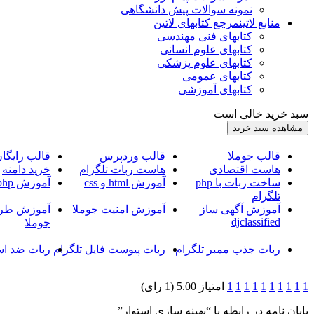
نمونه سوالات پیش دانشگاهی
منابع لاتین
مرجع کتابهای لاتین
کتابهای فنی مهندسی
کتابهای علوم انسانی
کتابهای علوم پزشکی
کتابهای عمومی
کتابهای آموزشی
سبد خرید خالی است
قالب جوملا
قالب وردپرس
قالب رایگا
هاست اقتصادی
هاست ربات تلگرام
خرید دامنه
ساخت ربات با php
آموزش html و css
آموزش php
تلگرام
آموزش آگهی ساز
آموزش امنیت جوملا
آموزش طرا
djclassified
جوملا
ربات جذب ممبر تلگرام
ربات پیوست فایل تلگرام
ربات ضد اس
1
1
1
1
1
1
1
1
1
1
امتیاز 5.00 (1 رای)
پایان نامه در رابطه با “بهینه سازی استوار”