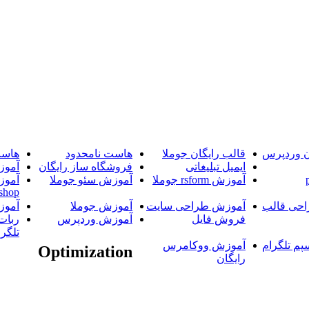
ن وردپرس
قالب رایگان جوملا
هاست نامحدود
هاست
ایمیل تبلیغاتی
فروشگاه ساز رایگان
آموز
آموزش rsform جوملا
آموزش سئو جوملا
آموز
shop
حی قالب
آموزش طراحی سایت
آموزش جوملا
آموز
فروش فایل
آموزش وردپرس
ربات
تلگرا
پم تلگرام
آموزش ووکامرس
Optimization
رایگان