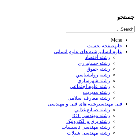
جستجو
Menu
خانه
صفحه نخست
علوم انساني
رشته های علوم انسانی
رشته اقتصاد
رشته حسابداري
رشته حقوق
رشته روانشناسي
رشته شهرسازي
رشته علوم اجتماعي
رشته مديريت
رشته معارف اسلامی
فنی مهندسی
رشته های فنی و مهندسی
رشته صنايع غذايي
رشته مهندسي ICT
رشته برق و الکترونيک
رشته مهندسي تاسيسات
رشته مهندسی شیلات