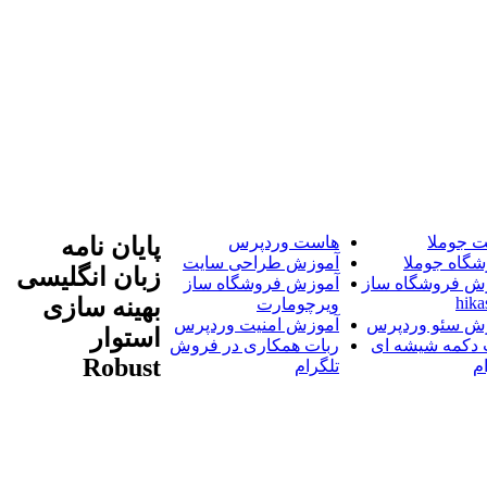
 جوملا
هاست وردپرس
پایان نامه
شگاه جوملا
آموزش طراحی سایت
زبان انگلیسی
ش فروشگاه ساز
آموزش فروشگاه ساز
hika
بهینه سازی
ویرچومارت
ش سئو وردپرس
آموزش امنیت وردپرس
استوار
 دکمه شیشه ای
ربات همکاری در فروش
Robust
م
تلگرام