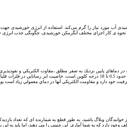
ی آب مورد نیاز را گرم می‌کند. استفاده از انرژی خورشیدی جهت گ
نحوه ی کار اجزای مختلف آبگرمکن خورشیدی، چگونگی جذب انرژی خورشی
د كه در دماهاي پايين نزديك به صفر مطلق ،مقاوت الكتريكي و نفوذپذير
زياد ميشود، محدوده دمايي به ماهيت ماده بستگي دارد، كه از حدود 0.5 تا 18 درجه كل
وانندگان وبلاگ باشید، به طور قطع به شمارنده ای که تعداد بازدیدکن
جود دارد که به شما آماری این چنینی را می دهند، اما باید به این نک