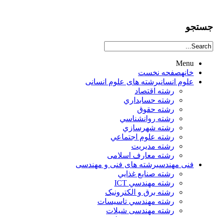
جستجو
Menu
خانه
صفحه نخست
علوم انساني
رشته های علوم انسانی
رشته اقتصاد
رشته حسابداري
رشته حقوق
رشته روانشناسي
رشته شهرسازي
رشته علوم اجتماعي
رشته مديريت
رشته معارف اسلامی
فنی مهندسی
رشته های فنی و مهندسی
رشته صنايع غذايي
رشته مهندسي ICT
رشته برق و الکترونيک
رشته مهندسي تاسيسات
رشته مهندسی شیلات