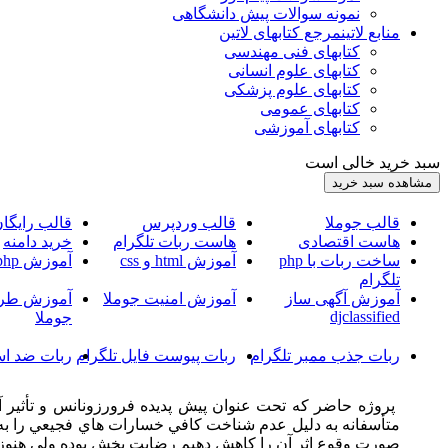
نمونه سوالات پیش دانشگاهی
منابع لاتین
مرجع کتابهای لاتین
کتابهای فنی مهندسی
کتابهای علوم انسانی
کتابهای علوم پزشکی
کتابهای عمومی
کتابهای آموزشی
سبد خرید خالی است
قالب جوملا
قالب وردپرس
قالب رایگا
هاست اقتصادی
هاست ربات تلگرام
خرید دامنه
ساخت ربات با php
آموزش html و css
آموزش php
تلگرام
آموزش آگهی ساز
آموزش امنیت جوملا
آموزش طرا
djclassified
جوملا
ربات جذب ممبر تلگرام
ربات پیوست فایل تلگرام
ربات ضد اس
متأسفانه به دليل عدم شناخت كافي خسارات هاي فجيعي را به سي
صورت وقوع اثر آن را كاهش دهيم رضايت بخش بوده ولي هنوز ا