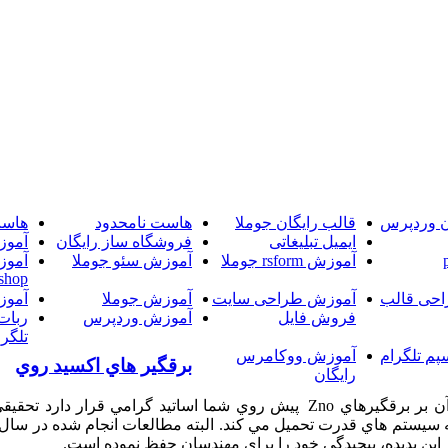
ن وردپرس
قالب رایگان جوملا
هاست نامحدود
هاست
ایمیل تبلیغاتی
فروشگاه ساز رایگان
آموز
آموزش rsform جوملا
آموزش سئو جوملا
آموز
shop
حی قالب
آموزش طراحی سایت
آموزش جوملا
آموز
فروش فایل
آموزش وردپرس
ربات
تلگرا
پم تلگرام
آموزش ووکامرس
برقگير هاي اكسيد روي
رایگان
پروژه حاضر كه تحت عنوان پيش پديده فرورزونانس و تأثير آن بر برقگيرهاي Zno
ستم هاي قدرت تحميل مي كند. البته مطالعات انجام شده در سال هاي ا
ين پديده، پيچيدگي خود را براي مهندسان حفظ نموده است.