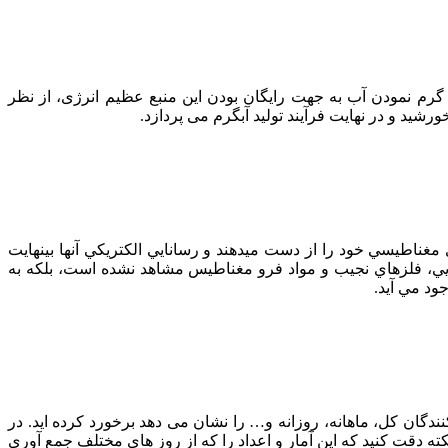
رم نمودن آب به جهت رایگان بودن این منبع عظیم انرژی، از نظر
د و در نهایت فرآیند تولید آبگرم می پردازد.
ي مغناطيسي خود را از دست ميدهند و رسانايي الكتريكي آنها بينهايت
وين است، خاصيت ابر رسانايي در فلزات قليايي، فلزهاي نجيب و مواد فرو مغناطيس مشاهد نشده است، بلكه به
ندگان کل، ماهانه، روزانه و… را نشان می دهد برخورد کرده اید. در
ته دقت کنید که این آمار و اعداد را که از روز های مختلف جمع آوری