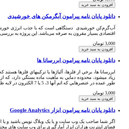
دانلود پایان نامه پیرامون آبگرمکن های خورشیدی
آب‌گرم‌کن خورشیدی ‏ دستگاهی است که با جذب انرژی خورشید
اقتصادی بسیار مقرون به صرفه می‌باشد. این پروژه به بررسی 
3,000 تومان
دانلود پایان نامه پیرامون ابررسانا ها
ابررسانا ها، برخي از فلزها، آلياژها يا تركيبهاي فلزها هستن
طور عمده در عنصرهايي كه اتم آنها 3، 5 يا 7 الكترون در لايه ظرفيت خود دارد و مقاومت الكتريكي آنها در دماي معمولي زياد است بوجود مي آيد.
3,000 تومان
دانلود پایان نامه پیرامون ابزار Google Analytics
اگر شما صاحب یک وب سایت و یا یک وبلاگ نویس باشید و یا از خ
فضای اینترنت هزاران ابزار آمارگیری برای وب سایت های مختلف و