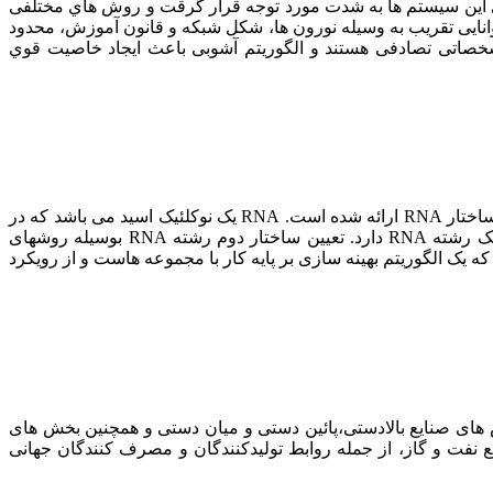
 این سیستم ها به شدت مورد توجه قرار گرقت و روش هاي مختلفی
انایی تقریب به وسیله نورون ها، شکل شبکه و قانون آموزش، محدود
هبود خاصیت ارگادیک آشوبگونه داراي مشخصاتی تصادفی هستند و الگوریتم آشوبی باعث ایجاد خاصیت قوي
پیش بینی ساختار دوم آر ان ای (RNA) یکی از حوزه های مهم بیوانفورماتیک می باشد و روش های مختلفی برای آسانتر کردن تعیین ساختار RNA ارائه شده است. RNA یک نوکلئیک اسید می باشد که در
ساختار سلول موجودات زنده نقش های مهمی بر عهده دارد. دانستن ساختار RNA نقش بسیار تعیین کننده ای در فهمیدن کارکرد یک رشته RNA دارد. تعیین ساختار دوم رشته RNA بوسیله روشهای
امپیوتری به طور متوسط سریع تر و ارزان تر از روش های آزمایشگاهی است. این پایان نامه بر آن است الگوریتم SetPSO را که یک الگوریتم بهینه سازی بر پایه کار با مجموعه هاست و از رویکرد
 های صنایع بالادستی،پائین دستی و میان دستی و همچنین بخش های
 نفت و گاز، از جمله روابط تولیدکنندگان و مصرف کنندگان جهانی