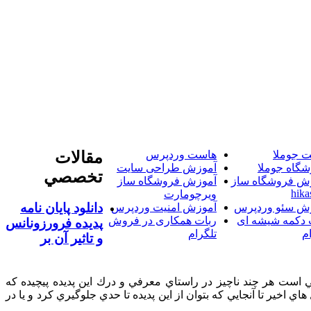
 جوملا
هاست وردپرس
مقالات
شگاه جوملا
آموزش طراحی سایت
تخصصي
ش فروشگاه ساز
آموزش فروشگاه ساز
hika
ویرچومارت
دانلود پایان نامه
ش سئو وردپرس
آموزش امنیت وردپرس
 دکمه شیشه ای
ربات همکاری در فروش
پديده فرورزونانس
م
تلگرام
و تاثير آن بر
 پیش روي شما اساتيد گرامي قرار دارد تحقيقي است هر چند ناچيز در راستاي معرفي و درك اين پديده پيچيده كه
خير تا آنجايي كه بتوان از اين پديده تا حدي جلوگيري كرد و يا در