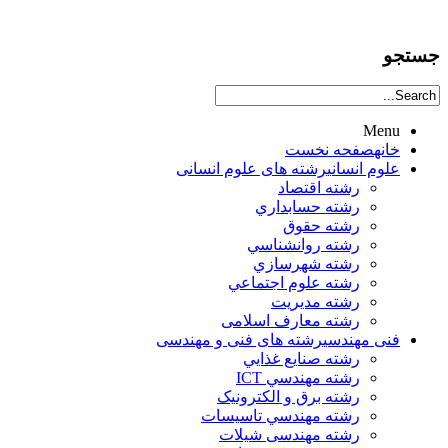
جستجو
Menu
خانه
صفحه نخست
علوم انساني
رشته های علوم انسانی
رشته اقتصاد
رشته حسابداري
رشته حقوق
رشته روانشناسي
رشته شهرسازي
رشته علوم اجتماعي
رشته مديريت
رشته معارف اسلامی
فنی مهندسی
رشته های فنی و مهندسی
رشته صنايع غذايي
رشته مهندسي ICT
رشته برق و الکترونيک
رشته مهندسي تاسيسات
رشته مهندسی شیلات