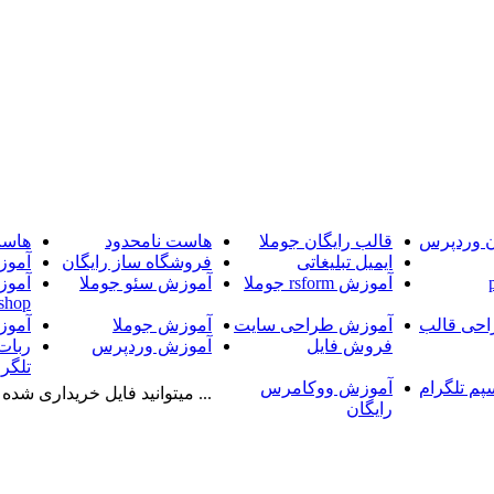
ن وردپرس
قالب رایگان جوملا
هاست نامحدود
هاست
ایمیل تبلیغاتی
فروشگاه ساز رایگان
آموز
آموزش rsform جوملا
آموزش سئو جوملا
آموز
shop
حی قالب
آموزش طراحی سایت
آموزش جوملا
آموز
فروش فایل
آموزش وردپرس
ربات
تلگرا
پم تلگرام
آموزش ووکامرس
... میتوانید فایل خریداری شده را
رایگان