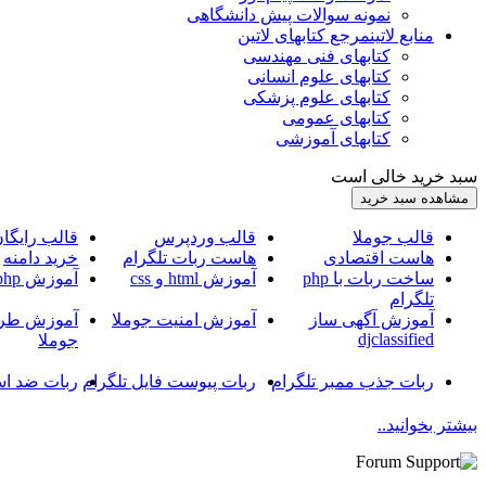
نمونه سوالات پیش دانشگاهی
منابع لاتین
مرجع کتابهای لاتین
کتابهای فنی مهندسی
کتابهای علوم انسانی
کتابهای علوم پزشکی
کتابهای عمومی
کتابهای آموزشی
سبد خرید خالی است
قالب جوملا
قالب وردپرس
قالب رایگا
هاست اقتصادی
هاست ربات تلگرام
خرید دامنه
ساخت ربات با php
آموزش html و css
آموزش php
تلگرام
آموزش آگهی ساز
آموزش امنیت جوملا
آموزش طرا
djclassified
جوملا
ربات جذب ممبر تلگرام
ربات پیوست فایل تلگرام
ربات ضد اس
بیشتر بخوانید..