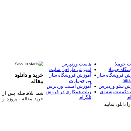
 جوملا
هاست وردپرس
شگاه جوملا
آموزش طراحی سایت
خرید و دانلود
ش فروشگاه ساز
آموزش فروشگاه ساز
hika
ویرچومارت
مقاله
ش سئو وردپرس
آموزش امنیت وردپرس
 دکمه شیشه ای
ربات همکاری در فروش
شما بلافاصله پس از
م
تلگرام
خرید مقاله ، پروژه و
 دانلود نمایید