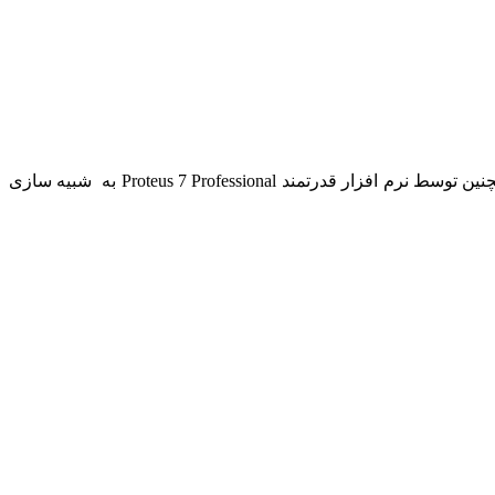
در این بخش مجموعه گزارش کارهای دو درس آزمایشگاه مدار الکتریکی و آزمایشگاه مدار الکترونیکی در قالب pdf و xlsx تهیه شده و همچنین توسط نرم افزار قدرتمند Proteus 7 Professional به شبیه سازی