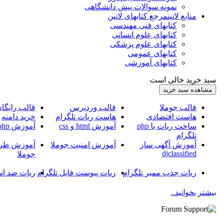
نمونه سوالات پیش دانشگاهی
منابع لاتین
مرجع کتابهای لاتین
کتابهای فنی مهندسی
کتابهای علوم انسانی
کتابهای علوم پزشکی
کتابهای عمومی
کتابهای آموزشی
سبد خرید خالی است
قالب جوملا
قالب وردپرس
قالب رایگا
هاست اقتصادی
هاست ربات تلگرام
خرید دامنه
ساخت ربات با php
آموزش html و css
آموزش php
تلگرام
آموزش آگهی ساز
آموزش امنیت جوملا
آموزش طرا
djclassified
جوملا
ربات جذب ممبر تلگرام
ربات پیوست فایل تلگرام
ربات ضد اس
بیشتر بخوانید..