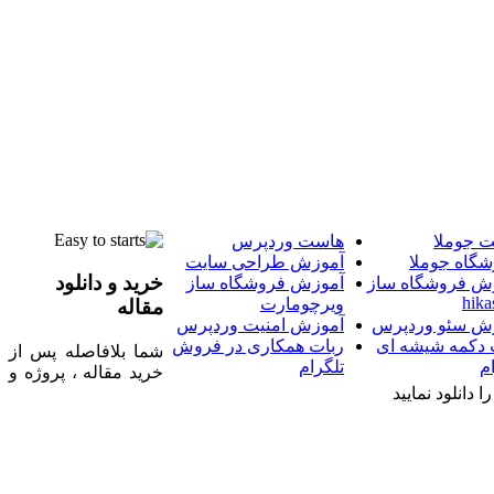
 جوملا
هاست وردپرس
شگاه جوملا
آموزش طراحی سایت
خرید و دانلود
ش فروشگاه ساز
آموزش فروشگاه ساز
hika
ویرچومارت
مقاله
ش سئو وردپرس
آموزش امنیت وردپرس
 دکمه شیشه ای
ربات همکاری در فروش
شما بلافاصله پس از
م
تلگرام
خرید مقاله ، پروژه و
 دانلود نمایید