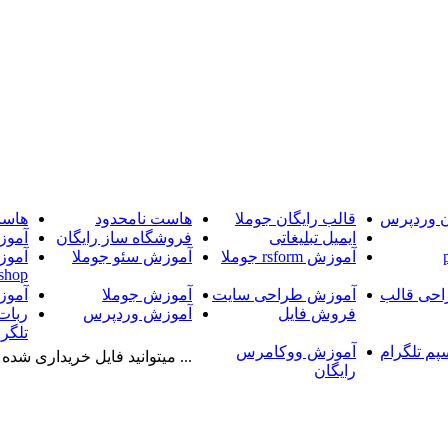
ن وردپرس
قالب رایگان جوملا
هاست نامحدود
هاست
ایمیل تبلیغاتی
فروشگاه ساز رایگان
آموز
آموزش rsform جوملا
آموزش سئو جوملا
آموز
shop
حی قالب
آموزش طراحی سایت
آموزش جوملا
آموز
فروش فایل
آموزش وردپرس
ربات
تلگرا
پم تلگرام
آموزش ووکامرس
... میتوانید فایل خریداری شده را
رایگان