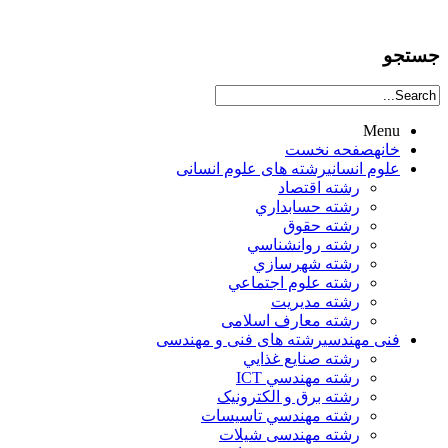
جستجو
Menu
خانه
صفحه نخست
علوم انساني
رشته های علوم انسانی
رشته اقتصاد
رشته حسابداري
رشته حقوق
رشته روانشناسي
رشته شهرسازي
رشته علوم اجتماعي
رشته مديريت
رشته معارف اسلامی
فنی مهندسی
رشته های فنی و مهندسی
رشته صنايع غذايي
رشته مهندسي ICT
رشته برق و الکترونيک
رشته مهندسي تاسيسات
رشته مهندسی شیلات