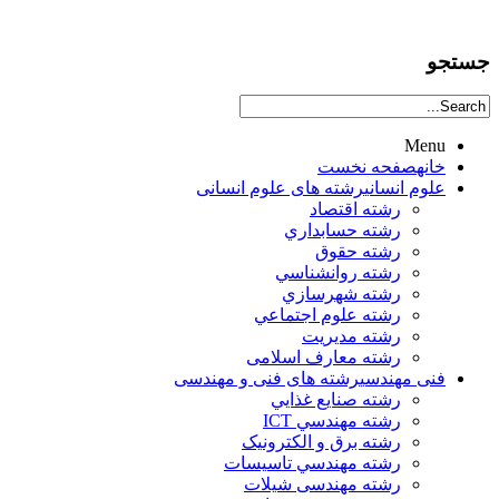
جستجو
Menu
خانه
صفحه نخست
علوم انساني
رشته های علوم انسانی
رشته اقتصاد
رشته حسابداري
رشته حقوق
رشته روانشناسي
رشته شهرسازي
رشته علوم اجتماعي
رشته مديريت
رشته معارف اسلامی
فنی مهندسی
رشته های فنی و مهندسی
رشته صنايع غذايي
رشته مهندسي ICT
رشته برق و الکترونيک
رشته مهندسي تاسيسات
رشته مهندسی شیلات