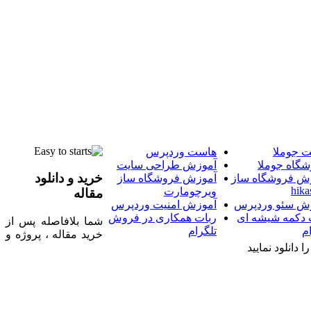
 جوملا
هاست وردپرس
شگاه جوملا
آموزش طراحی سایت
خرید و دانلود
ش فروشگاه ساز
آموزش فروشگاه ساز
hika
ویرچومارت
مقاله
ش سئو وردپرس
آموزش امنیت وردپرس
 دکمه شیشه ای
ربات همکاری در فروش
شما بلافاصله پس از
م
تلگرام
خرید مقاله ، پروژه و
 دانلود نمایید