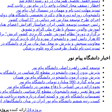
دستورالعمل تحصیل همزمان در دو رشته اعلام شد
اخطار : سقف مجاز انتخاب واحد را در پیام نور رعایت کنید
تمدید مهلت ثبت نام و مهمان در نیمسال اول پیام نور
دانشجويان روزانه دوره هاي دكتري تخصصي دانشگاه هاي دولتي
اجراي طرح توسعه مدارس غير دولتي در 27 استان کشور
رئيس جمعيت توسعه علمي ايران خواستار افزايش اعضاي هيات
آموزش والدين بيسواد با طرح ملي الزام و تشويق
برگزاري دوره" نظام آموزش علمي كاربردي كشور اتريش" بر
40 هزار دانش آموز و دانشجو از موزه دارآباد بازديد کردند
معاونت سنجش و پذيرش به محل سازمان مرکزي دانشگاه در پو
تمديد ثبت نام تکميل ظرفيت گروه علوم پزشکي
اخبار دانشگاه پیام نور
توسعه کیفی راهبرد اصلی دانشگاه پیام نور
پذیرش بدون آزمون دانشجو در مقطع کارشناسی در دانشگاه پیا
پذیرش بدون آزمون دانشجو در دانشگاه پیام نور همدان
سرمایه گذاری 980 میلیارد تومانی دانشگاه پیام نور
نحوه ارائه درس آشنایی با دفاع مقدس در دانشگاه پیام نور
شروط تغییر رشته دانشجویان مقطع کارشناسی دانشگاه پیام ن
تصمیمات دانشگاه یام نور و کمیته امداد درباره نحوه پرداخت ش
کسب رتبه ششم دانشگاه پیام نور ایران در میان دانشگاه‌های از ر
پروژه 24
ارائه کننده
پروژه