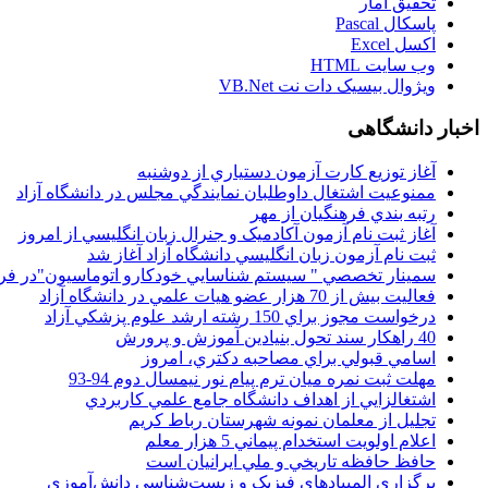
تحقيق آمار
پاسکال Pascal
اکسل Excel
وب سايت HTML
ويژوال بيسيک دات نت VB.Net
اخبار دانشگاهی
آغاز توزيع کارت آزمون دستياري از دوشنبه
ممنوعيت اشتغال داوطلبان نمايندگي مجلس در دانشگاه آزاد
رتبه بندي فرهنگيان از مهر
آغاز ثبت نام آزمون آکادميک و جنرال زبان انگليسي از امروز
ثبت نام آزمون زبان انگليسي دانشگاه آزاد آغاز شد
سمينار تخصصي " سيستم شناسايي خودکارو اتوماسيون"در فر
فعاليت بيش از 70 هزار عضو هيات علمي در دانشگاه آزاد
درخواست مجوز براي 150 رشته ارشد علوم پزشکي آزاد
40 راهکار سند تحول بنيادين آموزش و پرورش
اسامي قبولي براي مصاحبه دکتري، امروز
مهلت ثبت نمره میان ترم پیام نور نیمسال دوم 94-93
اشتغالزايي از اهداف دانشگاه جامع علمي کاربردي
تجليل از معلمان نمونه شهرستان رباط کريم
اعلام اولويت استخدام پيماني 5 هزار معلم
حافظ حافظه تاريخي و ملي ايرانيان است
برگزاري المپيادهاي فيزيک و زيست‌شناسي دانش‌آموزي