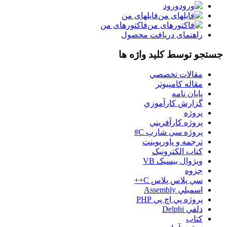
ورود
فایلهای من
فاکتورهای من
راهنمای دریافت محصول
جستجو توسط کلید واژه ها
مقالات تخصصي
مقاله کامپیوتر
پایان نامه
گزارش کارآموزي
پروژه
پروژه کارآفريني
پروژه سي شارپ C#
ترجمه و پاورپوينت
کتاب الکترونيک
ويژوال بيسيک VB
جزوه
سي پلاس پلاس C++
اسمبلي Assembly
پروژه پي اچ پي PHP
دلفي Delphi
کتاب