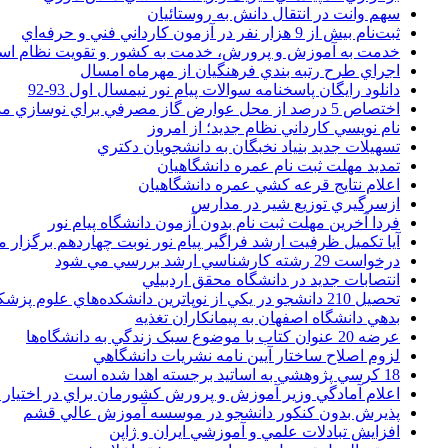
سهم وانت در انتقال دانش به روستائيان
ثبت‌نام بيش از 9 هزار نفر در آزمون کارداني فني و حرفه‌اي
خدمت به آموزش و پرورش، خدمت به کشور و تقويت نظام ا
اجراي طرح رتبه بندي فرهنگيان از مهرماه امسال
دانلود رایگان پاسخنامه سوالات پیام نور نیمسال اول 93-92
اختصاص 5 درصد از محل عوارض گاز مصرفي براي نوسازي مدارس
نام نويسي کارداني نظام جديد؛ از امروز
تسهيلات جديد بنياد نخبگان به دانشجويان دکتري
تمديد مهلت ثبت نام عمره دانشگاهيان
اعلام نتايج قرعه کشي عمره دانشگاهيان
ازسرگيري توزيع شير در مدارس
فردا آخرین مهلت ثبت نام بدون آزمون دانشگاه پیام نور
آیا تکمیل ظرفیت ارشد فراگیر پیام نور نوبت چهاردهم برگزار 
درخواست 29 رشته کارشناسي ارشد بررسي مي شود
انتصابات جديد در دانشگاه محقق اردبيلي
تحصيل 210 دانشجو در يکي از نوپاترين دانشکده‌هاي علوم پزشکي کشور
بدهي دانشگاه اصفهان به پيمانکاران تغذيه
عرضه 20 عنوان کتاب با موضوع سبک زندگي به دانشگاه‌ها
لزوم اصلاح ساختار آيين نامه نشريات دانشگاهي
18 کرسي پژوهشي به اساتيد برجسته اهدا شده است
اعلام آمادگي وزير آموزش و پرورش کشورمان براي در اختيار
پذيرش بدون کنکور دانشجو در موسسه آموزش عالي قشم
افزايش تبادلات علمي و آموزشي ايران و ژاپن