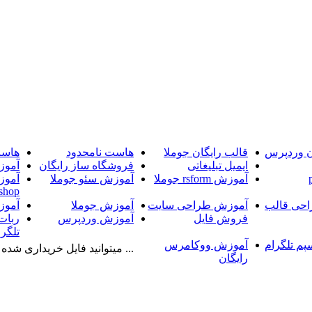
ن وردپرس
قالب رایگان جوملا
هاست نامحدود
هاست
ایمیل تبلیغاتی
فروشگاه ساز رایگان
آموز
آموزش rsform جوملا
آموزش سئو جوملا
آموز
shop
حی قالب
آموزش طراحی سایت
آموزش جوملا
آموز
فروش فایل
آموزش وردپرس
ربات
تلگرا
پم تلگرام
آموزش ووکامرس
... میتوانید فایل خریداری شده را
رایگان