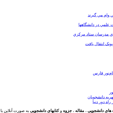
 وام مي گيرند
 علمي در دانشگاهها
اي مدرسان ستاد مرکزي
نک انتقال يافت
م‌نور فارس
ور
هریه دانشجویان
اه دور دنیا
 های دانشجویی
،
مقاله
،
جزوه
و
کتابهای دانشجویی
به صورت آنلاین با 