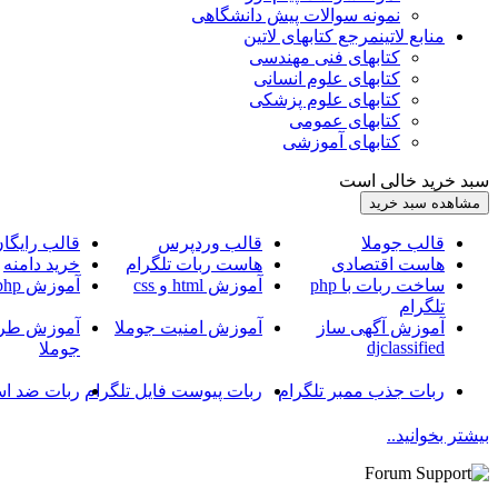
نمونه سوالات پیش دانشگاهی
منابع لاتین
مرجع کتابهای لاتین
کتابهای فنی مهندسی
کتابهای علوم انسانی
کتابهای علوم پزشکی
کتابهای عمومی
کتابهای آموزشی
سبد خرید خالی است
قالب جوملا
قالب وردپرس
قالب رایگا
هاست اقتصادی
هاست ربات تلگرام
خرید دامنه
ساخت ربات با php
آموزش html و css
آموزش php
تلگرام
آموزش آگهی ساز
آموزش امنیت جوملا
آموزش طرا
djclassified
جوملا
ربات جذب ممبر تلگرام
ربات پیوست فایل تلگرام
ربات ضد اس
بیشتر بخوانید..