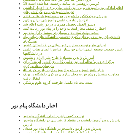
18 کرسي پژوهشي به اساتيد برجسته اهدا شده است
اعلام آمادگي وزير آموزش و پرورش کشورمان براي در اختيار گذاشتن
تجربيات آموزشي به ديگر کشورهاي
پذيرش بدون کنکور دانشجو در موسسه آموزش عالي قشم
افزايش تبادلات علمي و آموزشي ايران و ژاپن
دستورالعمل تحصیل همزمان در دو رشته اعلام شد
اخطار : سقف مجاز انتخاب واحد را در پیام نور رعایت کنید
تمدید مهلت ثبت نام و مهمان در نیمسال اول پیام نور
دانشجويان روزانه دوره هاي دكتري تخصصي دانشگاه هاي دولتي وام
مي گيرند
اجراي طرح توسعه مدارس غير دولتي در 27 استان کشور
رئيس جمعيت توسعه علمي ايران خواستار افزايش اعضاي هيات علمي
در دانشگاهها
آموزش والدين بيسواد با طرح ملي الزام و تشويق
برگزاري دوره" نظام آموزش علمي كاربردي كشور اتريش" براي
مدرسان ستاد مرکزي
40 هزار دانش آموز و دانشجو از موزه دارآباد بازديد کردند
معاونت سنجش و پذيرش به محل سازمان مرکزي دانشگاه در پونک
انتقال يافت
تمديد ثبت نام تکميل ظرفيت گروه علوم پزشکي
اخبار دانشگاه پیام نور
توسعه کیفی راهبرد اصلی دانشگاه پیام نور
پذیرش بدون آزمون دانشجو در مقطع کارشناسی در دانشگاه پیام‌نور
فارس
پذیرش بدون آزمون دانشجو در دانشگاه پیام نور همدان
سرمایه گذاری 980 میلیارد تومانی دانشگاه پیام نور