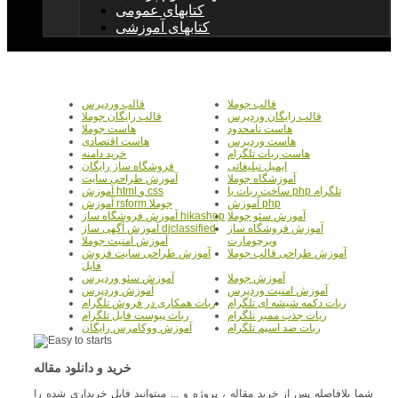
کتابهای عمومی
کتابهای آموزشی
قالب جوملا
قالب وردپرس
قالب رایگان وردپرس
قالب رایگان جوملا
هاست نامحدود
هاست جوملا
هاست وردپرس
هاست اقتصادی
هاست ربات تلگرام
خرید دامنه
ایمیل تبلیغاتی
فروشگاه ساز رایگان
آموزشگاه جوملا
آموزش طراحی سایت
ساخت ربات با php تلگرام
آموزش html و css
آموزش php
آموزش rsform جوملا
آموزش سئو جوملا
آموزش فروشگاه ساز hikashop
آموزش فروشگاه ساز
آموزش آگهی ساز djclassified
ویرچومارت
آموزش امنیت جوملا
آموزش طراحی قالب جوملا
آموزش طراحی سایت فروش
فایل
آموزش جوملا
آموزش سئو وردپرس
آموزش امنیت وردپرس
آموزش وردپرس
ربات دکمه شیشه ای تلگرام
ربات همکاری در فروش تلگرام
ربات جذب ممبر تلگرام
ربات پیوست فایل تلگرام
ربات ضد اسپم تلگرام
آموزش ووکامرس رایگان
خرید و دانلود مقاله
شما بلافاصله پس از خرید مقاله ، پروژه و ... میتوانید فایل خریداری شده را