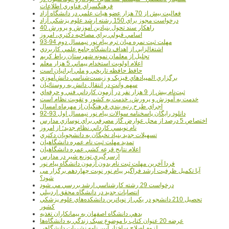
فرهنگسراي فناوري اطلاعات
فعاليت بيش از 70 هزار عضو هيات علمي در دانشگاه آزاد
درخواست مجوز براي 150 رشته ارشد علوم پزشکي آزاد
40 راهکار سند تحول بنيادين آموزش و پرورش
اسامي قبولي براي مصاحبه دکتري، امروز
مهلت ثبت نمره میان ترم پیام نور نیمسال دوم 94-93
اشتغالزايي از اهداف دانشگاه جامع علمي کاربردي
تجليل از معلمان نمونه شهرستان رباط کريم
اعلام اولويت استخدام پيماني 5 هزار معلم
حافظ حافظه تاريخي و ملي ايرانيان است
برگزاري المپيادهاي فيزيک و زيست‌شناسي دانش‌آموزي
سهم وانت در انتقال دانش به روستائيان
ثبت‌نام بيش از 9 هزار نفر در آزمون کارداني فني و حرفه‌اي
خدمت به آموزش و پرورش، خدمت به کشور و تقويت نظام است
اجراي طرح رتبه بندي فرهنگيان از مهرماه امسال
دانلود رایگان پاسخنامه سوالات پیام نور نیمسال اول 93-92
اختصاص 5 درصد از محل عوارض گاز مصرفي براي نوسازي مدارس
نام نويسي کارداني نظام جديد؛ از امروز
تسهيلات جديد بنياد نخبگان به دانشجويان دکتري
تمديد مهلت ثبت نام عمره دانشگاهيان
اعلام نتايج قرعه کشي عمره دانشگاهيان
ازسرگيري توزيع شير در مدارس
فردا آخرین مهلت ثبت نام بدون آزمون دانشگاه پیام نور
آیا تکمیل ظرفیت ارشد فراگیر پیام نور نوبت چهاردهم برگزار می
شود؟
درخواست 29 رشته کارشناسي ارشد بررسي مي شود
انتصابات جديد در دانشگاه محقق اردبيلي
تحصيل 210 دانشجو در يکي از نوپاترين دانشکده‌هاي علوم پزشکي
کشور
بدهي دانشگاه اصفهان به پيمانکاران تغذيه
عرضه 20 عنوان کتاب با موضوع سبک زندگي به دانشگاه‌ها
لزوم اصلاح ساختار آيين نامه نشريات دانشگاهي