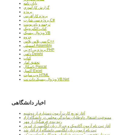
پایان نامه
گزارش کارآموزي
پروژه
پروژه کارآفريني
پروژه سي شارپ C#
ترجمه و پاورپوينت
کتاب الکترونيک
ويژوال بيسيک VB
جزوه
سي پلاس پلاس C++
اسمبلي Assembly
پروژه پي اچ پي PHP
دلفي Delphi
کتاب
تحقيق آمار
پاسکال Pascal
اکسل Excel
وب سايت HTML
ويژوال بيسيک دات نت VB.Net
اخبار دانشگاهی
آغاز توزيع کارت آزمون دستياري از دوشنبه
ممنوعيت اشتغال داوطلبان نمايندگي مجلس در دانشگاه آزاد
رتبه بندي فرهنگيان از مهر
آغاز ثبت نام آزمون آکادميک و جنرال زبان انگليسي از امروز
ثبت نام آزمون زبان انگليسي دانشگاه آزاد آغاز شد
سمينار تخصصي " سيستم شناسايي خودکارو اتوماسيون"در