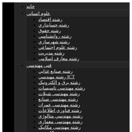
خانه
علوم انساني
رشته اقتصاد
رشته حسابداري
رشته حقوق
رشته روانشناسي
رشته شهرسازي
رشته علوم اجتماعي
رشته مديريت
رشته معارف اسلامی
فنی مهندسی
رشته صنايع غذايي
رشته مهندسي ICT
رشته برق و الکترونيک
رشته مهندسي تاسيسات
رشته مهندسی شیلات
رشته مهندسی صنایع
رشته مهندسی عمران
رشته فناوری اطلاعات
رشته مهندسي متالوژي
رشته مهندسی معماری
رشته مهندسی مکانیک