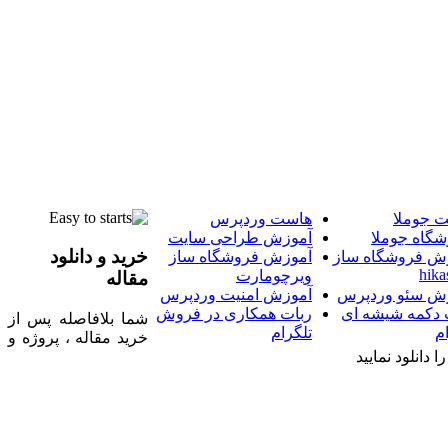
 جوملا
هاست وردپرس
شگاه جوملا
آموزش طراحی سایت
خرید و دانلود
ش فروشگاه ساز
آموزش فروشگاه ساز
hika
ویرچومارت
مقاله
ش سئو وردپرس
آموزش امنیت وردپرس
 دکمه شیشه ای
ربات همکاری در فروش
شما بلافاصله پس از
م
تلگرام
خرید مقاله ، پروژه و
 دانلود نمایید