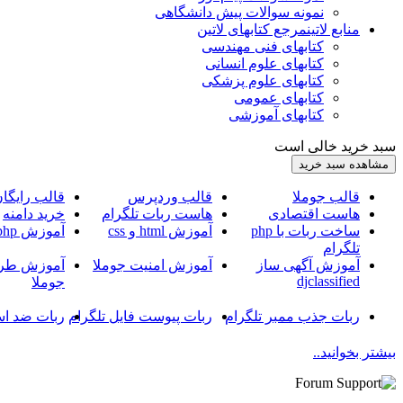
نمونه سوالات پیش دانشگاهی
منابع لاتین
مرجع کتابهای لاتین
کتابهای فنی مهندسی
کتابهای علوم انسانی
کتابهای علوم پزشکی
کتابهای عمومی
کتابهای آموزشی
سبد خرید خالی است
قالب جوملا
قالب وردپرس
قالب رایگا
هاست اقتصادی
هاست ربات تلگرام
خرید دامنه
ساخت ربات با php
آموزش html و css
آموزش php
تلگرام
آموزش آگهی ساز
آموزش امنیت جوملا
آموزش طرا
djclassified
جوملا
ربات جذب ممبر تلگرام
ربات پیوست فایل تلگرام
ربات ضد اس
بیشتر بخوانید..