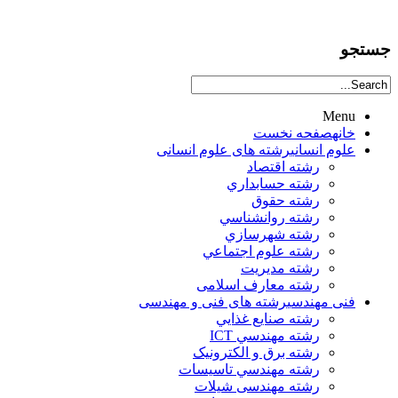
جستجو
Menu
خانه
صفحه نخست
علوم انساني
رشته های علوم انسانی
رشته اقتصاد
رشته حسابداري
رشته حقوق
رشته روانشناسي
رشته شهرسازي
رشته علوم اجتماعي
رشته مديريت
رشته معارف اسلامی
فنی مهندسی
رشته های فنی و مهندسی
رشته صنايع غذايي
رشته مهندسي ICT
رشته برق و الکترونيک
رشته مهندسي تاسيسات
رشته مهندسی شیلات