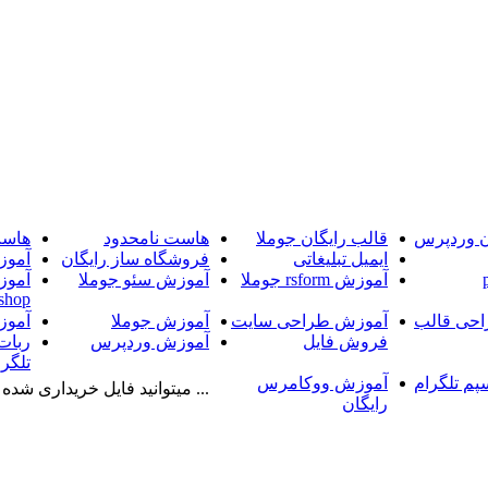
ن وردپرس
قالب رایگان جوملا
هاست نامحدود
هاست
ایمیل تبلیغاتی
فروشگاه ساز رایگان
آموز
آموزش rsform جوملا
آموزش سئو جوملا
آموز
shop
حی قالب
آموزش طراحی سایت
آموزش جوملا
آموز
فروش فایل
آموزش وردپرس
ربات
تلگرا
پم تلگرام
آموزش ووکامرس
... میتوانید فایل خریداری شده را
رایگان