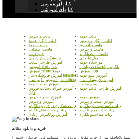
کتابهای عمومی
کتابهای آموزشی
قالب جوملا
قالب وردپرس
قالب رایگان وردپرس
قالب رایگان جوملا
هاست نامحدود
هاست جوملا
هاست وردپرس
هاست اقتصادی
هاست ربات تلگرام
خرید دامنه
ایمیل تبلیغاتی
فروشگاه ساز رایگان
آموزشگاه جوملا
آموزش طراحی سایت
ساخت ربات با php تلگرام
آموزش html و css
آموزش php
آموزش rsform جوملا
آموزش سئو جوملا
آموزش فروشگاه ساز hikashop
آموزش فروشگاه ساز
آموزش آگهی ساز djclassified
ویرچومارت
آموزش امنیت جوملا
آموزش طراحی قالب جوملا
آموزش طراحی سایت فروش
فایل
آموزش جوملا
آموزش سئو وردپرس
آموزش امنیت وردپرس
آموزش وردپرس
ربات دکمه شیشه ای تلگرام
ربات همکاری در فروش تلگرام
ربات جذب ممبر تلگرام
ربات پیوست فایل تلگرام
ربات ضد اسپم تلگرام
آموزش ووکامرس رایگان
خرید و دانلود مقاله
شما بلافاصله پس از خرید مقاله ، پروژه و ... میتوانید فایل خریداری شده را