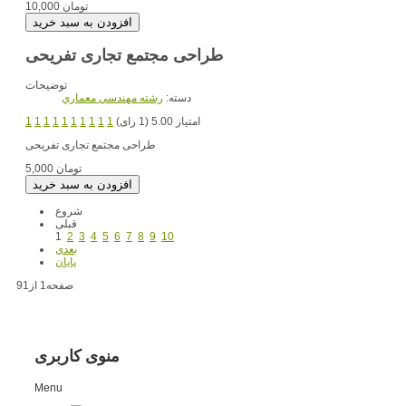
10,000 تومان
طراحی مجتمع تجاری تفریحی
توضیحات
دسته:
رشته مهندسي معماري
امتیاز 5.00 (1 رای)
1
1
1
1
1
1
1
1
1
1
طراحی مجتمع تجاری تفریحی
5,000 تومان
شروع
قبلی
1
2
3
4
5
6
7
8
9
10
بعدی
پایان
صفحه1 از91
منوی کاربری
Menu