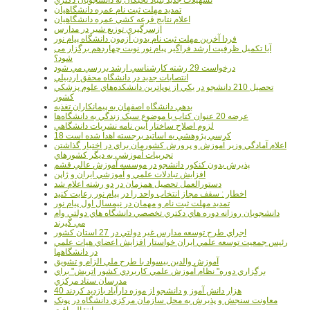
تمديد مهلت ثبت نام عمره دانشگاهيان
اعلام نتايج قرعه کشي عمره دانشگاهيان
ازسرگيري توزيع شير در مدارس
فردا آخرین مهلت ثبت نام بدون آزمون دانشگاه پیام نور
آیا تکمیل ظرفیت ارشد فراگیر پیام نور نوبت چهاردهم برگزار می
شود؟
درخواست 29 رشته کارشناسي ارشد بررسي مي شود
انتصابات جديد در دانشگاه محقق اردبيلي
تحصيل 210 دانشجو در يکي از نوپاترين دانشکده‌هاي علوم پزشکي
کشور
بدهي دانشگاه اصفهان به پيمانکاران تغذيه
عرضه 20 عنوان کتاب با موضوع سبک زندگي به دانشگاه‌ها
لزوم اصلاح ساختار آيين نامه نشريات دانشگاهي
18 کرسي پژوهشي به اساتيد برجسته اهدا شده است
اعلام آمادگي وزير آموزش و پرورش کشورمان براي در اختيار گذاشتن
تجربيات آموزشي به ديگر کشورهاي
پذيرش بدون کنکور دانشجو در موسسه آموزش عالي قشم
افزايش تبادلات علمي و آموزشي ايران و ژاپن
دستورالعمل تحصیل همزمان در دو رشته اعلام شد
اخطار : سقف مجاز انتخاب واحد را در پیام نور رعایت کنید
تمدید مهلت ثبت نام و مهمان در نیمسال اول پیام نور
دانشجويان روزانه دوره هاي دكتري تخصصي دانشگاه هاي دولتي وام
مي گيرند
اجراي طرح توسعه مدارس غير دولتي در 27 استان کشور
رئيس جمعيت توسعه علمي ايران خواستار افزايش اعضاي هيات علمي
در دانشگاهها
آموزش والدين بيسواد با طرح ملي الزام و تشويق
برگزاري دوره" نظام آموزش علمي كاربردي كشور اتريش" براي
مدرسان ستاد مرکزي
40 هزار دانش آموز و دانشجو از موزه دارآباد بازديد کردند
معاونت سنجش و پذيرش به محل سازمان مرکزي دانشگاه در پونک
انتقال يافت