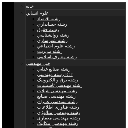
خانه
علوم انساني
رشته اقتصاد
رشته حسابداري
رشته حقوق
رشته روانشناسي
رشته شهرسازي
رشته علوم اجتماعي
رشته مديريت
رشته معارف اسلامی
فنی مهندسی
رشته صنايع غذايي
رشته مهندسي ICT
رشته برق و الکترونيک
رشته مهندسي تاسيسات
رشته مهندسی شیلات
رشته مهندسی صنایع
رشته مهندسی عمران
رشته فناوری اطلاعات
رشته مهندسي متالوژي
رشته مهندسی معماری
رشته مهندسی مکانیک