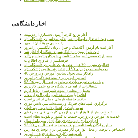
اخبار دانشگاهی
آغاز توزيع کارت آزمون دستياري از دوشنبه
ممنوعيت اشتغال داوطلبان نمايندگي مجلس در دانشگاه آزاد
رتبه بندي فرهنگيان از مهر
آغاز ثبت نام آزمون آکادميک و جنرال زبان انگليسي از امروز
ثبت نام آزمون زبان انگليسي دانشگاه آزاد آغاز شد
سمينار تخصصي " سيستم شناسايي خودکارو اتوماسيون"در
فرهنگسراي فناوري اطلاعات
فعاليت بيش از 70 هزار عضو هيات علمي در دانشگاه آزاد
درخواست مجوز براي 150 رشته ارشد علوم پزشکي آزاد
40 راهکار سند تحول بنيادين آموزش و پرورش
اسامي قبولي براي مصاحبه دکتري، امروز
مهلت ثبت نمره میان ترم پیام نور نیمسال دوم 94-93
اشتغالزايي از اهداف دانشگاه جامع علمي کاربردي
تجليل از معلمان نمونه شهرستان رباط کريم
اعلام اولويت استخدام پيماني 5 هزار معلم
حافظ حافظه تاريخي و ملي ايرانيان است
برگزاري المپيادهاي فيزيک و زيست‌شناسي دانش‌آموزي
سهم وانت در انتقال دانش به روستائيان
ثبت‌نام بيش از 9 هزار نفر در آزمون کارداني فني و حرفه‌اي
خدمت به آموزش و پرورش، خدمت به کشور و تقويت نظام است
اجراي طرح رتبه بندي فرهنگيان از مهرماه امسال
دانلود رایگان پاسخنامه سوالات پیام نور نیمسال اول 93-92
اختصاص 5 درصد از محل عوارض گاز مصرفي براي نوسازي مدارس
نام نويسي کارداني نظام جديد؛ از امروز
تسهيلات جديد بنياد نخبگان به دانشجويان دکتري