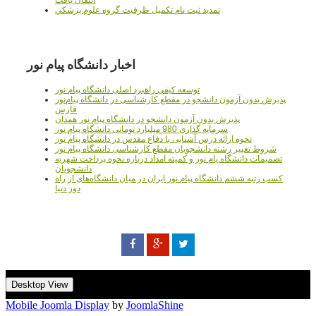
تمديد ثبت نام تکميل ظرفيت گروه علوم پزشکي
اخبار دانشگاه پیام نور
توسعه کیفی راهبرد اصلی دانشگاه پیام نور
پذیرش بدون آزمون دانشجو در مقطع کارشناسی در دانشگاه پیام‌نور
فارس
پذیرش بدون آزمون دانشجو در دانشگاه پیام نور همدان
سرمایه گذاری 980 میلیارد تومانی دانشگاه پیام نور
نحوه ارائه درس آشنایی با دفاع مقدس در دانشگاه پیام نور
شروط تغییر رشته دانشجویان مقطع کارشناسی دانشگاه پیام نور
تصمیمات دانشگاه یام نور و کمیته امداد درباره نحوه پرداخت شهریه
دانشجویان
کسب رتبه ششم دانشگاه پیام نور ایران در میان دانشگاه‌های از راه
دور دنیا
Desktop View
Mobile Joomla Display
by
JoomlaShine