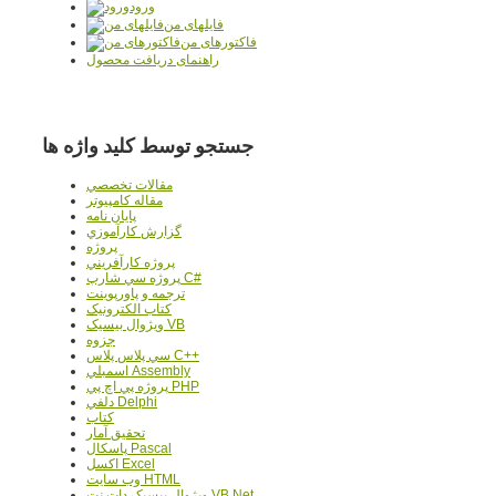
ورود
فایلهای من
فاکتورهای من
راهنمای دریافت محصول
جستجو توسط کلید واژه ها
مقالات تخصصي
مقاله کامپیوتر
پایان نامه
گزارش کارآموزي
پروژه
پروژه کارآفريني
پروژه سي شارپ C#
ترجمه و پاورپوينت
کتاب الکترونيک
ويژوال بيسيک VB
جزوه
سي پلاس پلاس C++
اسمبلي Assembly
پروژه پي اچ پي PHP
دلفي Delphi
کتاب
تحقيق آمار
پاسکال Pascal
اکسل Excel
وب سايت HTML
ويژوال بيسيک دات نت VB.Net