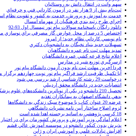
سهم وانت در انتقال دانش به روستائيان
ثبت‌نام بيش از 9 هزار نفر در آزمون کارداني فني و حرفه‌اي
خدمت به آموزش و پرورش، خدمت به کشور و تقويت نظام ا
اجراي طرح رتبه بندي فرهنگيان از مهرماه امسال
دانلود رایگان پاسخنامه سوالات پیام نور نیمسال اول 93-92
اختصاص 5 درصد از محل عوارض گاز مصرفي براي نوسازي مدارس
نام نويسي کارداني نظام جديد؛ از امروز
تسهيلات جديد بنياد نخبگان به دانشجويان دکتري
تمديد مهلت ثبت نام عمره دانشگاهيان
اعلام نتايج قرعه کشي عمره دانشگاهيان
ازسرگيري توزيع شير در مدارس
فردا آخرین مهلت ثبت نام بدون آزمون دانشگاه پیام نور
آیا تکمیل ظرفیت ارشد فراگیر پیام نور نوبت چهاردهم برگزار 
درخواست 29 رشته کارشناسي ارشد بررسي مي شود
انتصابات جديد در دانشگاه محقق اردبيلي
تحصيل 210 دانشجو در يکي از نوپاترين دانشکده‌هاي علوم پزشکي کشور
بدهي دانشگاه اصفهان به پيمانکاران تغذيه
عرضه 20 عنوان کتاب با موضوع سبک زندگي به دانشگاه‌ها
لزوم اصلاح ساختار آيين نامه نشريات دانشگاهي
18 کرسي پژوهشي به اساتيد برجسته اهدا شده است
اعلام آمادگي وزير آموزش و پرورش کشورمان براي در اختيار
پذيرش بدون کنکور دانشجو در موسسه آموزش عالي قشم
افزايش تبادلات علمي و آموزشي ايران و ژاپن