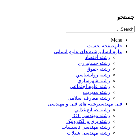
جستجو
Menu
خانه
صفحه نخست
علوم انساني
رشته های علوم انسانی
رشته اقتصاد
رشته حسابداري
رشته حقوق
رشته روانشناسي
رشته شهرسازي
رشته علوم اجتماعي
رشته مديريت
رشته معارف اسلامی
فنی مهندسی
رشته های فنی و مهندسی
رشته صنايع غذايي
رشته مهندسي ICT
رشته برق و الکترونيک
رشته مهندسي تاسيسات
رشته مهندسی شیلات