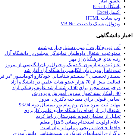
تحقيق آمار
پاسکال Pascal
اکسل Excel
وب سايت HTML
ويژوال بيسيک دات نت VB.Net
اخبار دانشگاهی
آغاز توزيع کارت آزمون دستياري از دوشنبه
ممنوعيت اشتغال داوطلبان نمايندگي مجلس در دانشگاه آزاد
رتبه بندي فرهنگيان از مهر
آغاز ثبت نام آزمون آکادميک و جنرال زبان انگليسي از امروز
ثبت نام آزمون زبان انگليسي دانشگاه آزاد آغاز شد
سمينار تخصصي " سيستم شناسايي خودکارو اتوماسيون"در فر
فعاليت بيش از 70 هزار عضو هيات علمي در دانشگاه آزاد
درخواست مجوز براي 150 رشته ارشد علوم پزشکي آزاد
40 راهکار سند تحول بنيادين آموزش و پرورش
اسامي قبولي براي مصاحبه دکتري، امروز
مهلت ثبت نمره میان ترم پیام نور نیمسال دوم 94-93
اشتغالزايي از اهداف دانشگاه جامع علمي کاربردي
تجليل از معلمان نمونه شهرستان رباط کريم
اعلام اولويت استخدام پيماني 5 هزار معلم
حافظ حافظه تاريخي و ملي ايرانيان است
برگزاري المپيادهاي فيزيک و زيست‌شناسي دانش‌آموزي