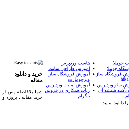
 جوملا
هاست وردپرس
شگاه جوملا
آموزش طراحی سایت
خرید و دانلود
ش فروشگاه ساز
آموزش فروشگاه ساز
hika
ویرچومارت
مقاله
ش سئو وردپرس
آموزش امنیت وردپرس
 دکمه شیشه ای
ربات همکاری در فروش
شما بلافاصله پس از
م
تلگرام
خرید مقاله ، پروژه و
 دانلود نمایید