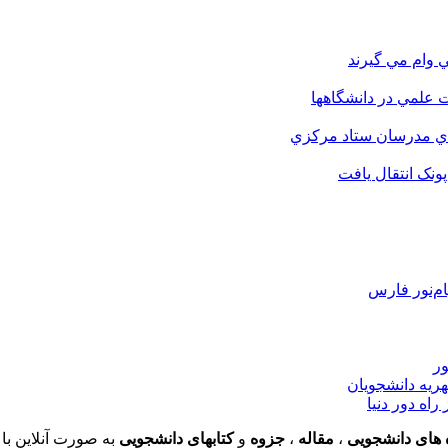
 وام مي گيرند
 علمي در دانشگاهها
اي مدرسان ستاد مرکزي
نک انتقال يافت
م‌نور فارس
ور
هریه دانشجویان
اه دور دنیا
 های دانشجویی
،
مقاله
،
جزوه
و
کتابهای دانشجویی
به صورت آنلاین با 