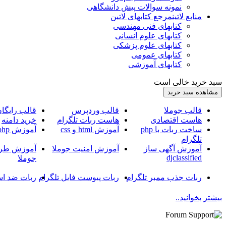
نمونه سوالات پیش دانشگاهی
منابع لاتین
مرجع کتابهای لاتین
کتابهای فنی مهندسی
کتابهای علوم انسانی
کتابهای علوم پزشکی
کتابهای عمومی
کتابهای آموزشی
سبد خرید خالی است
قالب جوملا
قالب وردپرس
قالب رایگا
هاست اقتصادی
هاست ربات تلگرام
خرید دامنه
ساخت ربات با php
آموزش html و css
آموزش php
تلگرام
آموزش آگهی ساز
آموزش امنیت جوملا
آموزش طرا
djclassified
جوملا
ربات جذب ممبر تلگرام
ربات پیوست فایل تلگرام
ربات ضد اس
بیشتر بخوانید..