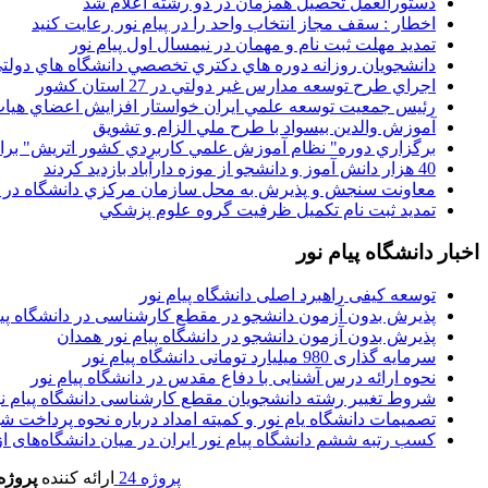
دستورالعمل تحصیل همزمان در دو رشته اعلام شد
اخطار : سقف مجاز انتخاب واحد را در پیام نور رعایت کنید
تمدید مهلت ثبت نام و مهمان در نیمسال اول پیام نور
دانشجويان روزانه دوره هاي دكتري تخصصي دانشگاه هاي دولتي
اجراي طرح توسعه مدارس غير دولتي در 27 استان کشور
رئيس جمعيت توسعه علمي ايران خواستار افزايش اعضاي هيات
آموزش والدين بيسواد با طرح ملي الزام و تشويق
برگزاري دوره" نظام آموزش علمي كاربردي كشور اتريش" بر
40 هزار دانش آموز و دانشجو از موزه دارآباد بازديد کردند
معاونت سنجش و پذيرش به محل سازمان مرکزي دانشگاه در پو
تمديد ثبت نام تکميل ظرفيت گروه علوم پزشکي
اخبار دانشگاه پیام نور
توسعه کیفی راهبرد اصلی دانشگاه پیام نور
پذیرش بدون آزمون دانشجو در مقطع کارشناسی در دانشگاه پیا
پذیرش بدون آزمون دانشجو در دانشگاه پیام نور همدان
سرمایه گذاری 980 میلیارد تومانی دانشگاه پیام نور
نحوه ارائه درس آشنایی با دفاع مقدس در دانشگاه پیام نور
شروط تغییر رشته دانشجویان مقطع کارشناسی دانشگاه پیام ن
تصمیمات دانشگاه یام نور و کمیته امداد درباره نحوه پرداخت ش
کسب رتبه ششم دانشگاه پیام نور ایران در میان دانشگاه‌های از ر
پروژه 24
ارائه کننده
پروژه