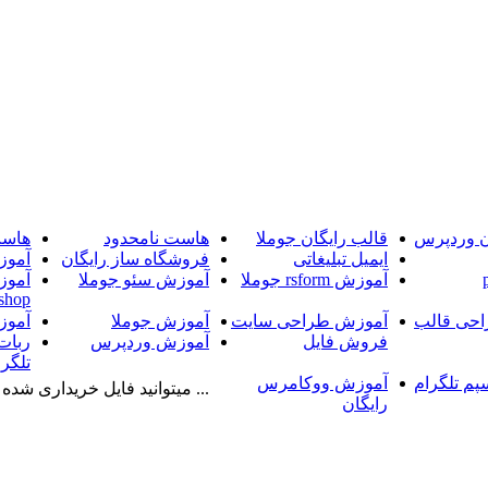
ن وردپرس
قالب رایگان جوملا
هاست نامحدود
هاست
ایمیل تبلیغاتی
فروشگاه ساز رایگان
آموز
آموزش rsform جوملا
آموزش سئو جوملا
آموز
shop
حی قالب
آموزش طراحی سایت
آموزش جوملا
آموز
فروش فایل
آموزش وردپرس
ربات
تلگرا
پم تلگرام
آموزش ووکامرس
... میتوانید فایل خریداری شده را
رایگان