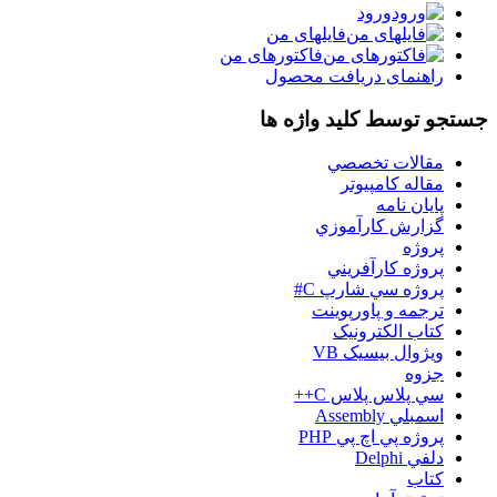
ورود
فایلهای من
فاکتورهای من
راهنمای دریافت محصول
جستجو توسط کلید واژه ها
مقالات تخصصي
مقاله کامپیوتر
پایان نامه
گزارش کارآموزي
پروژه
پروژه کارآفريني
پروژه سي شارپ C#
ترجمه و پاورپوينت
کتاب الکترونيک
ويژوال بيسيک VB
جزوه
سي پلاس پلاس C++
اسمبلي Assembly
پروژه پي اچ پي PHP
دلفي Delphi
کتاب