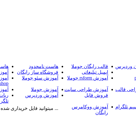
ن وردپرس
قالب رایگان جوملا
هاست نامحدود
هاست
ایمیل تبلیغاتی
فروشگاه ساز رایگان
آموز
آموزش rsform جوملا
آموزش سئو جوملا
آموز
shop
حی قالب
آموزش طراحی سایت
آموزش جوملا
آموز
فروش فایل
آموزش وردپرس
ربات
تلگرا
پم تلگرام
آموزش ووکامرس
... میتوانید فایل خریداری شده را
رایگان