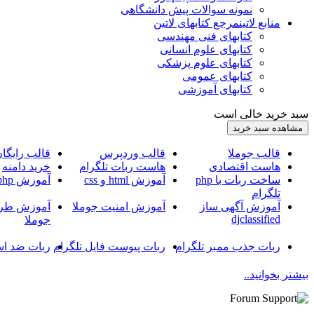
نمونه سوالات پیش دانشگاهی
منابع لاتین
مرجع کتابهای لاتین
کتابهای فنی مهندسی
کتابهای علوم انسانی
کتابهای علوم پزشکی
کتابهای عمومی
کتابهای آموزشی
سبد خرید خالی است
قالب جوملا
قالب وردپرس
قالب رایگا
هاست اقتصادی
هاست ربات تلگرام
خرید دامنه
ساخت ربات با php
آموزش html و css
آموزش php
تلگرام
آموزش آگهی ساز
آموزش امنیت جوملا
آموزش طرا
djclassified
جوملا
ربات جذب ممبر تلگرام
ربات پیوست فایل تلگرام
ربات ضد اس
بیشتر بخوانید..