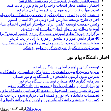
دستورالعمل تحصیل همزمان در دو رشته اعلام شد
اخطار : سقف مجاز انتخاب واحد را در پیام نور رعایت کنید
تمدید مهلت ثبت نام و مهمان در نیمسال اول پیام نور
دانشجويان روزانه دوره هاي دكتري تخصصي دانشگاه هاي دولتي
اجراي طرح توسعه مدارس غير دولتي در 27 استان کشور
رئيس جمعيت توسعه علمي ايران خواستار افزايش اعضاي هيات
آموزش والدين بيسواد با طرح ملي الزام و تشويق
برگزاري دوره" نظام آموزش علمي كاربردي كشور اتريش" بر
40 هزار دانش آموز و دانشجو از موزه دارآباد بازديد کردند
معاونت سنجش و پذيرش به محل سازمان مرکزي دانشگاه در پو
تمديد ثبت نام تکميل ظرفيت گروه علوم پزشکي
اخبار دانشگاه پیام نور
توسعه کیفی راهبرد اصلی دانشگاه پیام نور
پذیرش بدون آزمون دانشجو در مقطع کارشناسی در دانشگاه پیا
پذیرش بدون آزمون دانشجو در دانشگاه پیام نور همدان
سرمایه گذاری 980 میلیارد تومانی دانشگاه پیام نور
نحوه ارائه درس آشنایی با دفاع مقدس در دانشگاه پیام نور
شروط تغییر رشته دانشجویان مقطع کارشناسی دانشگاه پیام ن
تصمیمات دانشگاه یام نور و کمیته امداد درباره نحوه پرداخت ش
کسب رتبه ششم دانشگاه پیام نور ایران در میان دانشگاه‌های از ر
پروژه 24
ارائه کننده
پروژه