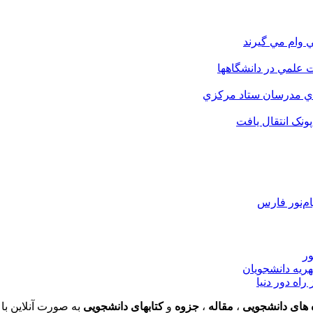
 وام مي گيرند
 علمي در دانشگاهها
اي مدرسان ستاد مرکزي
نک انتقال يافت
م‌نور فارس
ور
هریه دانشجویان
اه دور دنیا
 های دانشجویی
،
مقاله
،
جزوه
و
کتابهای دانشجویی
به صورت آنلاین با 