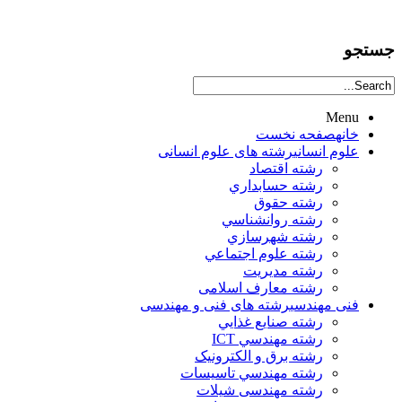
جستجو
Menu
خانه
صفحه نخست
علوم انساني
رشته های علوم انسانی
رشته اقتصاد
رشته حسابداري
رشته حقوق
رشته روانشناسي
رشته شهرسازي
رشته علوم اجتماعي
رشته مديريت
رشته معارف اسلامی
فنی مهندسی
رشته های فنی و مهندسی
رشته صنايع غذايي
رشته مهندسي ICT
رشته برق و الکترونيک
رشته مهندسي تاسيسات
رشته مهندسی شیلات