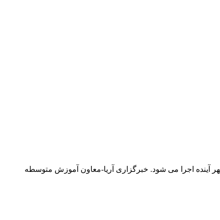
: طرح رتبه بندی فرهنگیان با بیش از 13 هزار میلیارد ریال اعتبار از مهر آینده اجرا می شود. خبرگزاری آریا-معاون آموزش متوسطه