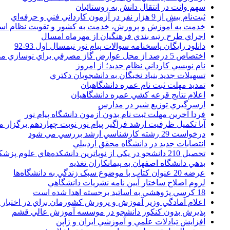
سهم وانت در انتقال دانش به روستائيان
ثبت‌نام بيش از 9 هزار نفر در آزمون کارداني فني و حرفه‌اي
خدمت به آموزش و پرورش، خدمت به کشور و تقويت نظام ا
اجراي طرح رتبه بندي فرهنگيان از مهرماه امسال
دانلود رایگان پاسخنامه سوالات پیام نور نیمسال اول 93-92
اختصاص 5 درصد از محل عوارض گاز مصرفي براي نوسازي مدارس
نام نويسي کارداني نظام جديد؛ از امروز
تسهيلات جديد بنياد نخبگان به دانشجويان دکتري
تمديد مهلت ثبت نام عمره دانشگاهيان
اعلام نتايج قرعه کشي عمره دانشگاهيان
ازسرگيري توزيع شير در مدارس
فردا آخرین مهلت ثبت نام بدون آزمون دانشگاه پیام نور
آیا تکمیل ظرفیت ارشد فراگیر پیام نور نوبت چهاردهم برگزار 
درخواست 29 رشته کارشناسي ارشد بررسي مي شود
انتصابات جديد در دانشگاه محقق اردبيلي
تحصيل 210 دانشجو در يکي از نوپاترين دانشکده‌هاي علوم پزشکي کشور
بدهي دانشگاه اصفهان به پيمانکاران تغذيه
عرضه 20 عنوان کتاب با موضوع سبک زندگي به دانشگاه‌ها
لزوم اصلاح ساختار آيين نامه نشريات دانشگاهي
18 کرسي پژوهشي به اساتيد برجسته اهدا شده است
اعلام آمادگي وزير آموزش و پرورش کشورمان براي در اختيار
پذيرش بدون کنکور دانشجو در موسسه آموزش عالي قشم
افزايش تبادلات علمي و آموزشي ايران و ژاپن