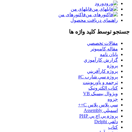
ورود
فایلهای من
فاکتورهای من
راهنمای دریافت محصول
جستجو توسط کلید واژه ها
مقالات تخصصي
مقاله کامپیوتر
پایان نامه
گزارش کارآموزي
پروژه
پروژه کارآفريني
پروژه سي شارپ C#
ترجمه و پاورپوينت
کتاب الکترونيک
ويژوال بيسيک VB
جزوه
سي پلاس پلاس C++
اسمبلي Assembly
پروژه پي اچ پي PHP
دلفي Delphi
کتاب