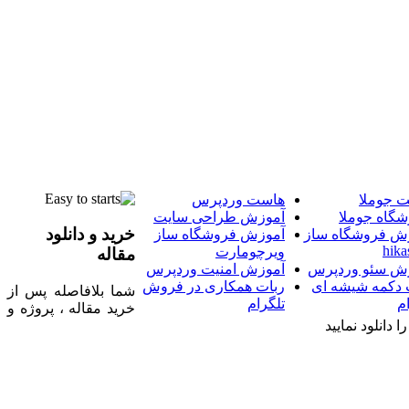
 جوملا
هاست وردپرس
شگاه جوملا
آموزش طراحی سایت
خرید و دانلود
ش فروشگاه ساز
آموزش فروشگاه ساز
hika
ویرچومارت
مقاله
ش سئو وردپرس
آموزش امنیت وردپرس
 دکمه شیشه ای
ربات همکاری در فروش
شما بلافاصله پس از
م
تلگرام
خرید مقاله ، پروژه و
 دانلود نمایید