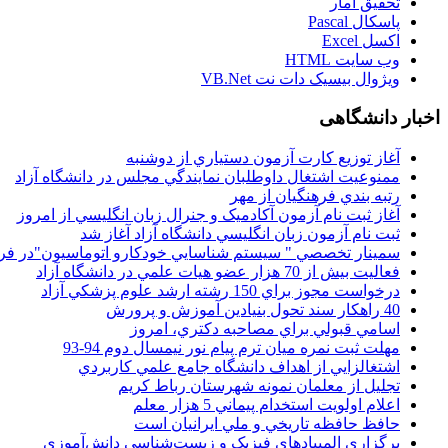
تحقيق آمار
پاسکال Pascal
اکسل Excel
وب سايت HTML
ويژوال بيسيک دات نت VB.Net
اخبار دانشگاهی
آغاز توزيع کارت آزمون دستياري از دوشنبه
ممنوعيت اشتغال داوطلبان نمايندگي مجلس در دانشگاه آزاد
رتبه بندي فرهنگيان از مهر
آغاز ثبت نام آزمون آکادميک و جنرال زبان انگليسي از امروز
ثبت نام آزمون زبان انگليسي دانشگاه آزاد آغاز شد
سمينار تخصصي " سيستم شناسايي خودکارو اتوماسيون"در فر
فعاليت بيش از 70 هزار عضو هيات علمي در دانشگاه آزاد
درخواست مجوز براي 150 رشته ارشد علوم پزشکي آزاد
40 راهکار سند تحول بنيادين آموزش و پرورش
اسامي قبولي براي مصاحبه دکتري، امروز
مهلت ثبت نمره میان ترم پیام نور نیمسال دوم 94-93
اشتغالزايي از اهداف دانشگاه جامع علمي کاربردي
تجليل از معلمان نمونه شهرستان رباط کريم
اعلام اولويت استخدام پيماني 5 هزار معلم
حافظ حافظه تاريخي و ملي ايرانيان است
برگزاري المپيادهاي فيزيک و زيست‌شناسي دانش‌آموزي