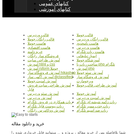
کتابهای عمومی
کتابهای آموزشی
قالب جوملا
قالب وردپرس
قالب رایگان وردپرس
قالب رایگان جوملا
هاست نامحدود
هاست جوملا
هاست وردپرس
هاست اقتصادی
هاست ربات تلگرام
خرید دامنه
ایمیل تبلیغاتی
فروشگاه ساز رایگان
آموزشگاه جوملا
آموزش طراحی سایت
ساخت ربات با php تلگرام
آموزش html و css
آموزش php
آموزش rsform جوملا
آموزش سئو جوملا
آموزش فروشگاه ساز hikashop
آموزش فروشگاه ساز
آموزش آگهی ساز djclassified
ویرچومارت
آموزش امنیت جوملا
آموزش طراحی قالب جوملا
آموزش طراحی سایت فروش
فایل
آموزش جوملا
آموزش سئو وردپرس
آموزش امنیت وردپرس
آموزش وردپرس
ربات دکمه شیشه ای تلگرام
ربات همکاری در فروش تلگرام
ربات جذب ممبر تلگرام
ربات پیوست فایل تلگرام
ربات ضد اسپم تلگرام
آموزش ووکامرس رایگان
خرید و دانلود مقاله
شما بلافاصله پس از خرید مقاله ، پروژه و ... میتوانید فایل خریداری شده را