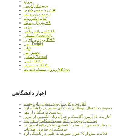
پروژه
پروژه کارآفريني
پروژه سي شارپ C#
ترجمه و پاورپوينت
کتاب الکترونيک
ويژوال بيسيک VB
جزوه
سي پلاس پلاس C++
اسمبلي Assembly
پروژه پي اچ پي PHP
دلفي Delphi
کتاب
تحقيق آمار
پاسکال Pascal
اکسل Excel
وب سايت HTML
ويژوال بيسيک دات نت VB.Net
اخبار دانشگاهی
آغاز توزيع کارت آزمون دستياري از دوشنبه
ممنوعيت اشتغال داوطلبان نمايندگي مجلس در دانشگاه آزاد
رتبه بندي فرهنگيان از مهر
آغاز ثبت نام آزمون آکادميک و جنرال زبان انگليسي از امروز
ثبت نام آزمون زبان انگليسي دانشگاه آزاد آغاز شد
سمينار تخصصي " سيستم شناسايي خودکارو اتوماسيون"در
فرهنگسراي فناوري اطلاعات
فعاليت بيش از 70 هزار عضو هيات علمي در دانشگاه آزاد