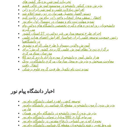
تجربيات آموزشي به ديگر کشورهاي
پذيرش بدون کنکور دانشجو در موسسه آموزش عالي قشم
افزايش تبادلات علمي و آموزشي ايران و ژاپن
دستورالعمل تحصیل همزمان در دو رشته اعلام شد
اخطار : سقف مجاز انتخاب واحد را در پیام نور رعایت کنید
تمدید مهلت ثبت نام و مهمان در نیمسال اول پیام نور
دانشجويان روزانه دوره هاي دكتري تخصصي دانشگاه هاي دولتي وام
مي گيرند
اجراي طرح توسعه مدارس غير دولتي در 27 استان کشور
رئيس جمعيت توسعه علمي ايران خواستار افزايش اعضاي هيات علمي
در دانشگاهها
آموزش والدين بيسواد با طرح ملي الزام و تشويق
برگزاري دوره" نظام آموزش علمي كاربردي كشور اتريش" براي
مدرسان ستاد مرکزي
40 هزار دانش آموز و دانشجو از موزه دارآباد بازديد کردند
معاونت سنجش و پذيرش به محل سازمان مرکزي دانشگاه در پونک
انتقال يافت
تمديد ثبت نام تکميل ظرفيت گروه علوم پزشکي
اخبار دانشگاه پیام نور
توسعه کیفی راهبرد اصلی دانشگاه پیام نور
پذیرش بدون آزمون دانشجو در مقطع کارشناسی در دانشگاه پیام‌نور
فارس
پذیرش بدون آزمون دانشجو در دانشگاه پیام نور همدان
سرمایه گذاری 980 میلیارد تومانی دانشگاه پیام نور
نحوه ارائه درس آشنایی با دفاع مقدس در دانشگاه پیام نور
شروط تغییر رشته دانشجویان مقطع کارشناسی دانشگاه پیام نور