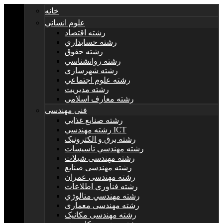
خانه
علوم انساني
رشته اقتصاد
رشته حسابداري
رشته حقوق
رشته روانشناسي
رشته شهرسازي
رشته علوم اجتماعي
رشته مديريت
رشته معارف اسلامی
فنی مهندسی
رشته صنايع غذايي
رشته مهندسي ICT
رشته برق و الکترونيک
رشته مهندسي تاسيسات
رشته مهندسی شیلات
رشته مهندسی صنایع
رشته مهندسی عمران
رشته فناوری اطلاعات
رشته مهندسي متالوژي
رشته مهندسی معماری
رشته مهندسی مکانیک