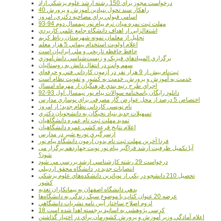
درخواست مجوز براي 150 رشته ارشد علوم پزشکي آزاد
40 راهکار سند تحول بنيادين آموزش و پرورش
اسامي قبولي براي مصاحبه دکتري، امروز
مهلت ثبت نمره میان ترم پیام نور نیمسال دوم 94-93
اشتغالزايي از اهداف دانشگاه جامع علمي کاربردي
تجليل از معلمان نمونه شهرستان رباط کريم
اعلام اولويت استخدام پيماني 5 هزار معلم
حافظ حافظه تاريخي و ملي ايرانيان است
برگزاري المپيادهاي فيزيک و زيست‌شناسي دانش‌آموزي
سهم وانت در انتقال دانش به روستائيان
ثبت‌نام بيش از 9 هزار نفر در آزمون کارداني فني و حرفه‌اي
خدمت به آموزش و پرورش، خدمت به کشور و تقويت نظام است
اجراي طرح رتبه بندي فرهنگيان از مهرماه امسال
دانلود رایگان پاسخنامه سوالات پیام نور نیمسال اول 93-92
اختصاص 5 درصد از محل عوارض گاز مصرفي براي نوسازي مدارس
نام نويسي کارداني نظام جديد؛ از امروز
تسهيلات جديد بنياد نخبگان به دانشجويان دکتري
تمديد مهلت ثبت نام عمره دانشگاهيان
اعلام نتايج قرعه کشي عمره دانشگاهيان
ازسرگيري توزيع شير در مدارس
فردا آخرین مهلت ثبت نام بدون آزمون دانشگاه پیام نور
آیا تکمیل ظرفیت ارشد فراگیر پیام نور نوبت چهاردهم برگزار می
شود؟
درخواست 29 رشته کارشناسي ارشد بررسي مي شود
انتصابات جديد در دانشگاه محقق اردبيلي
تحصيل 210 دانشجو در يکي از نوپاترين دانشکده‌هاي علوم پزشکي
کشور
بدهي دانشگاه اصفهان به پيمانکاران تغذيه
عرضه 20 عنوان کتاب با موضوع سبک زندگي به دانشگاه‌ها
لزوم اصلاح ساختار آيين نامه نشريات دانشگاهي
18 کرسي پژوهشي به اساتيد برجسته اهدا شده است
اعلام آمادگي وزير آموزش و پرورش کشورمان براي در اختيار گذاشتن