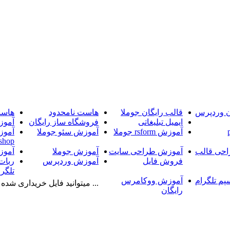
ن وردپرس
قالب رایگان جوملا
هاست نامحدود
هاست
ایمیل تبلیغاتی
فروشگاه ساز رایگان
آموز
آموزش rsform جوملا
آموزش سئو جوملا
آموز
shop
حی قالب
آموزش طراحی سایت
آموزش جوملا
آموز
فروش فایل
آموزش وردپرس
ربات
تلگرا
پم تلگرام
آموزش ووکامرس
... میتوانید فایل خریداری شده را
رایگان