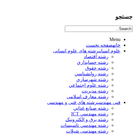
جستجو
Menu
خانه
صفحه نخست
علوم انساني
رشته های علوم انسانی
رشته اقتصاد
رشته حسابداري
رشته حقوق
رشته روانشناسي
رشته شهرسازي
رشته علوم اجتماعي
رشته مديريت
رشته معارف اسلامی
فنی مهندسی
رشته های فنی و مهندسی
رشته صنايع غذايي
رشته مهندسي ICT
رشته برق و الکترونيک
رشته مهندسي تاسيسات
رشته مهندسی شیلات