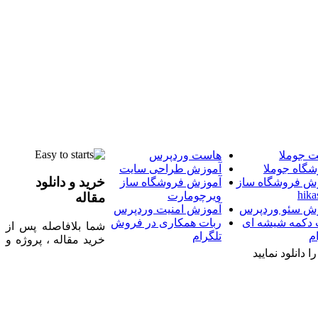
 جوملا
هاست وردپرس
شگاه جوملا
آموزش طراحی سایت
خرید و دانلود
ش فروشگاه ساز
آموزش فروشگاه ساز
hika
ویرچومارت
مقاله
ش سئو وردپرس
آموزش امنیت وردپرس
 دکمه شیشه ای
ربات همکاری در فروش
شما بلافاصله پس از
م
تلگرام
خرید مقاله ، پروژه و
 دانلود نمایید