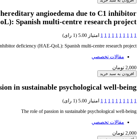
th hereditary angioedema due to C1 inhibitor
L): Spanish multi-centre research project
1
1
1
1
1
1
1
1
1
1
امتیاز 5.00 (1 رای)
 inhibitor deficiency (HAE-QoL): Spanish multi-centre research project
مقالات تخصصي
2,000 تومان
sion in sustainable psychological well-being
1
1
1
1
1
1
1
1
1
1
امتیاز 5.00 (1 رای)
The role of passion in sustainable psychological well-being
مقالات تخصصي
2,000 تومان