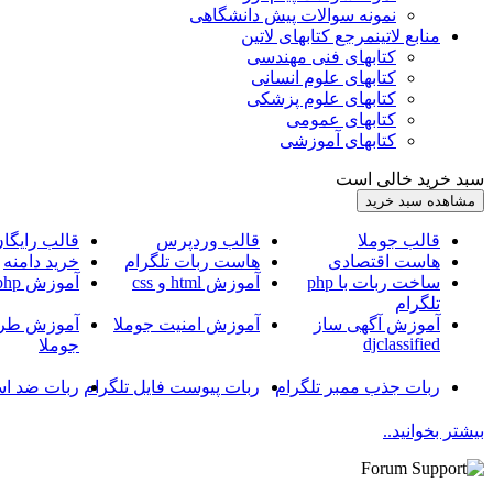
نمونه سوالات پیش دانشگاهی
منابع لاتین
مرجع کتابهای لاتین
کتابهای فنی مهندسی
کتابهای علوم انسانی
کتابهای علوم پزشکی
کتابهای عمومی
کتابهای آموزشی
سبد خرید خالی است
قالب جوملا
قالب وردپرس
قالب رایگا
هاست اقتصادی
هاست ربات تلگرام
خرید دامنه
ساخت ربات با php
آموزش html و css
آموزش php
تلگرام
آموزش آگهی ساز
آموزش امنیت جوملا
آموزش طرا
djclassified
جوملا
ربات جذب ممبر تلگرام
ربات پیوست فایل تلگرام
ربات ضد اس
بیشتر بخوانید..