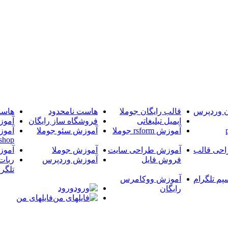
ن وردپرس
قالب رایگان جوملا
هاست نامحدود
هاست
ایمیل تبلیغاتی
فروشگاه ساز رایگان
آموز
آموزش rsform جوملا
آموزش سئو جوملا
آموز
shop
حی قالب
آموزش طراحی سایت
آموزش جوملا
آموز
فروش فایل
آموزش وردپرس
ربات
تلگرا
پم تلگرام
آموزش ووکامرس
ورود
رایگان
فایلهای من