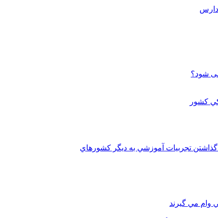
می شود؟
 گذاشتن تجربيات آموزشي به ديگر کشورهاي
 وام مي گيرند