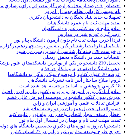
اختصاص 5 درصد از محل عوارض گاز مصرفي براي نوسازي مدارس
نام نويسي کارداني نظام جديد؛ از امروز
تسهيلات جديد بنياد نخبگان به دانشجويان دکتري
تمديد مهلت ثبت نام عمره دانشگاهيان
اعلام نتايج قرعه کشي عمره دانشگاهيان
ازسرگيري توزيع شير در مدارس
فردا آخرین مهلت ثبت نام بدون آزمون دانشگاه پیام نور
آیا تکمیل ظرفیت ارشد فراگیر پیام نور نوبت چهاردهم برگزار 
درخواست 29 رشته کارشناسي ارشد بررسي مي شود
انتصابات جديد در دانشگاه محقق اردبيلي
تحصيل 210 دانشجو در يکي از نوپاترين دانشکده‌هاي علوم پزشکي کشور
بدهي دانشگاه اصفهان به پيمانکاران تغذيه
عرضه 20 عنوان کتاب با موضوع سبک زندگي به دانشگاه‌ها
لزوم اصلاح ساختار آيين نامه نشريات دانشگاهي
18 کرسي پژوهشي به اساتيد برجسته اهدا شده است
اعلام آمادگي وزير آموزش و پرورش کشورمان براي در اختيار
پذيرش بدون کنکور دانشجو در موسسه آموزش عالي قشم
افزايش تبادلات علمي و آموزشي ايران و ژاپن
دستورالعمل تحصیل همزمان در دو رشته اعلام شد
اخطار : سقف مجاز انتخاب واحد را در پیام نور رعایت کنید
تمدید مهلت ثبت نام و مهمان در نیمسال اول پیام نور
دانشجويان روزانه دوره هاي دكتري تخصصي دانشگاه هاي دولتي
اجراي طرح توسعه مدارس غير دولتي در 27 استان کشور