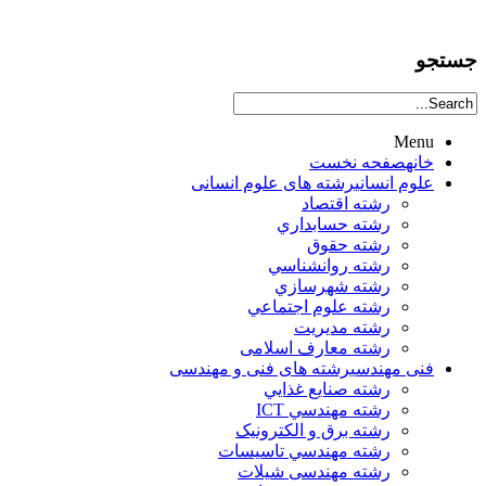
جستجو
Menu
خانه
صفحه نخست
علوم انساني
رشته های علوم انسانی
رشته اقتصاد
رشته حسابداري
رشته حقوق
رشته روانشناسي
رشته شهرسازي
رشته علوم اجتماعي
رشته مديريت
رشته معارف اسلامی
فنی مهندسی
رشته های فنی و مهندسی
رشته صنايع غذايي
رشته مهندسي ICT
رشته برق و الکترونيک
رشته مهندسي تاسيسات
رشته مهندسی شیلات