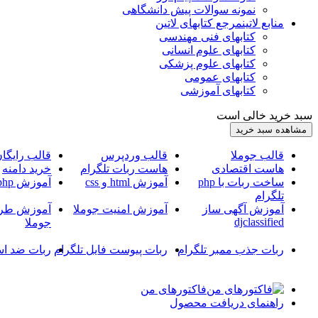
نمونه سوالات پیش دانشگاهی
منابع لاتین
مرجع کتابهای لاتین
کتابهای فنی مهندسی
کتابهای علوم انسانی
کتابهای علوم پزشکی
کتابهای عمومی
کتابهای آموزشی
سبد خرید خالی است
قالب جوملا
قالب وردپرس
قالب رایگا
هاست اقتصادی
هاست ربات تلگرام
خرید دامنه
ساخت ربات با php
آموزش html و css
آموزش php
تلگرام
آموزش آگهی ساز
آموزش امنیت جوملا
آموزش طرا
djclassified
جوملا
ربات جذب ممبر تلگرام
ربات پیوست فایل تلگرام
ربات ضد اس
فاکتورهای من
راهنمای دریافت محصول