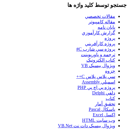
جستجو توسط کلید واژه ها
مقالات تخصصي
مقاله کامپیوتر
پایان نامه
گزارش کارآموزي
پروژه
پروژه کارآفريني
پروژه سي شارپ C#
ترجمه و پاورپوينت
کتاب الکترونيک
ويژوال بيسيک VB
جزوه
سي پلاس پلاس C++
اسمبلي Assembly
پروژه پي اچ پي PHP
دلفي Delphi
کتاب
تحقيق آمار
پاسکال Pascal
اکسل Excel
وب سايت HTML
ويژوال بيسيک دات نت VB.Net