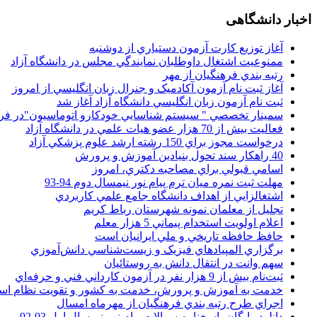
اخبار دانشگاهی
آغاز توزيع کارت آزمون دستياري از دوشنبه
ممنوعيت اشتغال داوطلبان نمايندگي مجلس در دانشگاه آزاد
رتبه بندي فرهنگيان از مهر
آغاز ثبت نام آزمون آکادميک و جنرال زبان انگليسي از امروز
ثبت نام آزمون زبان انگليسي دانشگاه آزاد آغاز شد
سمينار تخصصي " سيستم شناسايي خودکارو اتوماسيون"در فر
فعاليت بيش از 70 هزار عضو هيات علمي در دانشگاه آزاد
درخواست مجوز براي 150 رشته ارشد علوم پزشکي آزاد
40 راهکار سند تحول بنيادين آموزش و پرورش
اسامي قبولي براي مصاحبه دکتري، امروز
مهلت ثبت نمره میان ترم پیام نور نیمسال دوم 94-93
اشتغالزايي از اهداف دانشگاه جامع علمي کاربردي
تجليل از معلمان نمونه شهرستان رباط کريم
اعلام اولويت استخدام پيماني 5 هزار معلم
حافظ حافظه تاريخي و ملي ايرانيان است
برگزاري المپيادهاي فيزيک و زيست‌شناسي دانش‌آموزي
سهم وانت در انتقال دانش به روستائيان
ثبت‌نام بيش از 9 هزار نفر در آزمون کارداني فني و حرفه‌اي
خدمت به آموزش و پرورش، خدمت به کشور و تقويت نظام ا
اجراي طرح رتبه بندي فرهنگيان از مهرماه امسال
دانلود رایگان پاسخنامه سوالات پیام نور نیمسال اول 93-92