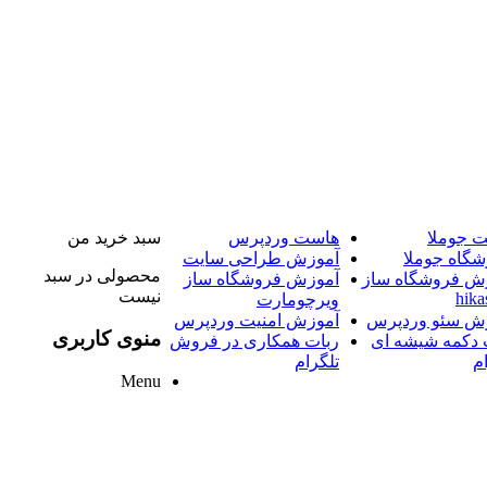
 جوملا
هاست وردپرس
سبد خرید من
شگاه جوملا
آموزش طراحی سایت
محصولی در سبد
ش فروشگاه ساز
آموزش فروشگاه ساز
نیست
hika
ویرچومارت
ش سئو وردپرس
آموزش امنیت وردپرس
منوی کاربری
 دکمه شیشه ای
ربات همکاری در فروش
م
تلگرام
Menu