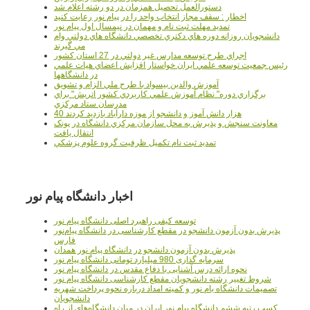
دستورالعمل تحصیل همزمان در دو رشته اعلام شد
اخطار : سقف مجاز انتخاب واحد را در پیام نور رعایت کنید
تمدید مهلت ثبت نام و مهمان در نیمسال اول پیام نور
دانشجويان روزانه دوره هاي دكتري تخصصي دانشگاه هاي دولتي وام
مي گيرند
اجراي طرح توسعه مدارس غير دولتي در 27 استان کشور
رئيس جمعيت توسعه علمي ايران خواستار افزايش اعضاي هيات علمي
در دانشگاهها
آموزش والدين بيسواد با طرح ملي الزام و تشويق
برگزاري دوره" نظام آموزش علمي كاربردي كشور اتريش" براي
مدرسان ستاد مرکزي
40 هزار دانش آموز و دانشجو از موزه دارآباد بازديد کردند
معاونت سنجش و پذيرش به محل سازمان مرکزي دانشگاه در پونک
انتقال يافت
تمديد ثبت نام تکميل ظرفيت گروه علوم پزشکي
اخبار دانشگاه پیام نور
توسعه کیفی راهبرد اصلی دانشگاه پیام نور
پذیرش بدون آزمون دانشجو در مقطع کارشناسی در دانشگاه پیام‌نور
فارس
پذیرش بدون آزمون دانشجو در دانشگاه پیام نور همدان
سرمایه گذاری 980 میلیارد تومانی دانشگاه پیام نور
نحوه ارائه درس آشنایی با دفاع مقدس در دانشگاه پیام نور
شروط تغییر رشته دانشجویان مقطع کارشناسی دانشگاه پیام نور
تصمیمات دانشگاه یام نور و کمیته امداد درباره نحوه پرداخت شهریه
دانشجویان
کسب رتبه ششم دانشگاه پیام نور ایران در میان دانشگاه‌های از راه