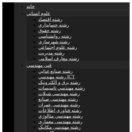
خانه
علوم انساني
رشته اقتصاد
رشته حسابداري
رشته حقوق
رشته روانشناسي
رشته شهرسازي
رشته علوم اجتماعي
رشته مديريت
رشته معارف اسلامی
فنی مهندسی
رشته صنايع غذايي
رشته مهندسي ICT
رشته برق و الکترونيک
رشته مهندسي تاسيسات
رشته مهندسی شیلات
رشته مهندسی صنایع
رشته مهندسی عمران
رشته فناوری اطلاعات
رشته مهندسي متالوژي
رشته مهندسی معماری
رشته مهندسی مکانیک