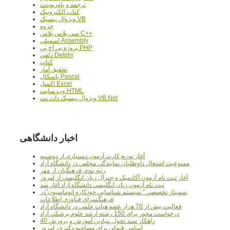
ترجمه و پاورپوينت
کتاب الکترونيک
ويژوال بيسيک VB
جزوه
سي پلاس پلاس C++
اسمبلي Assembly
پروژه پي اچ پي PHP
دلفي Delphi
کتاب
تحقيق آمار
پاسکال Pascal
اکسل Excel
وب سايت HTML
ويژوال بيسيک دات نت VB.Net
اخبار دانشگاهی
آغاز توزيع کارت آزمون دستياري از دوشنبه
ممنوعيت اشتغال داوطلبان نمايندگي مجلس در دانشگاه آزاد
رتبه بندي فرهنگيان از مهر
آغاز ثبت نام آزمون آکادميک و جنرال زبان انگليسي از امروز
ثبت نام آزمون زبان انگليسي دانشگاه آزاد آغاز شد
سمينار تخصصي " سيستم شناسايي خودکارو اتوماسيون"در
فرهنگسراي فناوري اطلاعات
فعاليت بيش از 70 هزار عضو هيات علمي در دانشگاه آزاد
درخواست مجوز براي 150 رشته ارشد علوم پزشکي آزاد
40 راهکار سند تحول بنيادين آموزش و پرورش
اسامي قبولي براي مصاحبه دکتري، امروز