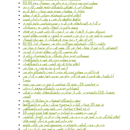
مهلت ثبت نمره میان ترم پیام نور نیمسال دوم 94-93
اشتغالزايي از اهداف دانشگاه جامع علمي کاربردي
تجليل از معلمان نمونه شهرستان رباط کريم
اعلام اولويت استخدام پيماني 5 هزار معلم
حافظ حافظه تاريخي و ملي ايرانيان است
برگزاري المپيادهاي فيزيک و زيست‌شناسي دانش‌آموزي
سهم وانت در انتقال دانش به روستائيان
ثبت‌نام بيش از 9 هزار نفر در آزمون کارداني فني و حرفه‌اي
خدمت به آموزش و پرورش، خدمت به کشور و تقويت نظام است
اجراي طرح رتبه بندي فرهنگيان از مهرماه امسال
دانلود رایگان پاسخنامه سوالات پیام نور نیمسال اول 93-92
اختصاص 5 درصد از محل عوارض گاز مصرفي براي نوسازي مدارس
نام نويسي کارداني نظام جديد؛ از امروز
تسهيلات جديد بنياد نخبگان به دانشجويان دکتري
تمديد مهلت ثبت نام عمره دانشگاهيان
اعلام نتايج قرعه کشي عمره دانشگاهيان
ازسرگيري توزيع شير در مدارس
فردا آخرین مهلت ثبت نام بدون آزمون دانشگاه پیام نور
آیا تکمیل ظرفیت ارشد فراگیر پیام نور نوبت چهاردهم برگزار می
شود؟
درخواست 29 رشته کارشناسي ارشد بررسي مي شود
انتصابات جديد در دانشگاه محقق اردبيلي
تحصيل 210 دانشجو در يکي از نوپاترين دانشکده‌هاي علوم پزشکي
کشور
بدهي دانشگاه اصفهان به پيمانکاران تغذيه
عرضه 20 عنوان کتاب با موضوع سبک زندگي به دانشگاه‌ها
لزوم اصلاح ساختار آيين نامه نشريات دانشگاهي
18 کرسي پژوهشي به اساتيد برجسته اهدا شده است
اعلام آمادگي وزير آموزش و پرورش کشورمان براي در اختيار گذاشتن
تجربيات آموزشي به ديگر کشورهاي
پذيرش بدون کنکور دانشجو در موسسه آموزش عالي قشم
افزايش تبادلات علمي و آموزشي ايران و ژاپن