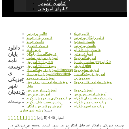
کتابهای عمومی
کتابهای آموزشی
قالب جوملا
قالب وردپرس
قالب رایگان وردپرس
قالب رایگان جوملا
هاست نامحدود
هاست جوملا
هاست وردپرس
هاست اقتصادی
دانلود
هاست ربات تلگرام
خرید دامنه
پایان
ایمیل تبلیغاتی
فروشگاه ساز رایگان
آموزشگاه جوملا
آموزش طراحی سایت
نامه
ساخت ربات با php تلگرام
آموزش html و css
توسعه
آموزش php
آموزش rsform جوملا
آموزش سئو جوملا
آموزش فروشگاه ساز hikashop
ی
آموزش فروشگاه ساز
آموزش آگهی ساز djclassified
ویرچومارت
آموزش امنیت جوملا
فیزیکی
آموزش طراحی قالب جوملا
آموزش طراحی سایت فروش
شهر
فایل
آموزش جوملا
آموزش سئو وردپرس
پردنجان
آموزش امنیت وردپرس
آموزش وردپرس
ربات دکمه شیشه ای تلگرام
ربات همکاری در فروش تلگرام
توضیحات
ربات جذب ممبر تلگرام
ربات پیوست فایل تلگرام
ربات ضد اسپم تلگرام
آموزش ووکامرس رایگان
دسته:
رشته شهرسازي
امتیاز 4.40 (5 رای)
1
1
1
1
1
1
1
1
1
1
توسعه فیزیکی راهکار غیرقابل انکار در هر شهر است. توسعه ی فیزیکی در