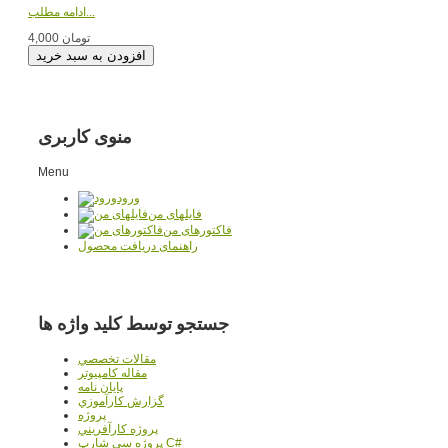
ادامه مطلب...
4,000 تومان
منوی کاربری
Menu
ورود
فایلهای من
فاکتورهای من
راهنمای دریافت محصول
جستجو توسط کلید واژه ها
مقالات تخصصي
مقاله کامپیوتر
پایان نامه
گزارش کارآموزي
پروژه
پروژه کارآفريني
پروژه سي شارپ C#