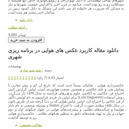
شهرهای نواحی کوهستانی به دلیل توپوگرافی و ژئومورفولوژی خاص آنها همیشه با
مشکلاتی رو به رو بوده است. چنانچه در قرن اخیر با افزایش جمعیت شهرها و نیاز
به مسکن که ضرورت هر خانواده ای می باشد این مشکل به دلیل کمبود زمین در
سالیان اخیر بیشتر هم شده است.
پایان نامه
ادامه مطلب...
3,000 تومان
دانلود مقاله کاربرد عکس های هوایی در برنامه ریزی
شهری
توضیحات
دسته:
رشته شهرسازي
امتیاز 4.43 (7 رای)
1
1
1
1
1
1
1
1
1
1
عکسبرداری هوایی ، تفکیکی نسبتاً جدید است که تاریخ آن کم و بیش مقارن با
پیدایش هنر و علم عکاسی و همچنین صنعت هوانوردی است. اولین گزارش کتبی
اختراع فن عکاسی به آکادمی علوم و هنرهای فرانسه به سال ۱۸۳۹ باز می‌گردد.
برای اولین بار فردی فرانسوی به نام لوئیس داگور (Luis Daguevre) روش استفاده
از فن عکاس را اختراع کرد. اولین عکس‌ هوایی که در دنیا گرفته شد از طریق بالون
و بوسیله شخصی به نام نادار Nadar در سال ۱۸۵۸ میلادی صورت گرفت. با اختراع
هواپیما و جنگنده‌های نظامی و پیشرفت‌های هوایی در طول جنگهای اول و دوم
جهانی و نیاز به تهیه نقشه‌های دقیق به منظور هدفهای نظامی ، عکسبرداری هوایی
رو به توسعه گذاشت.
مقالات تخصصي