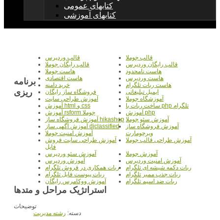
کتابهای عمومی
کتابهای آموزشی
قالب جوملا
قالب وردپرس
قالب رایگان وردپرس
قالب رایگان جوملا
هاست نامحدود
هاست جوملا
هاست وردپرس
هاست اقتصادی
برنامه
هاست ربات تلگرام
خرید دامنه
ریزی
ایمیل تبلیغاتی
فروشگاه ساز رایگان
آموزشگاه جوملا
آموزش طراحی سایت
ساخت ربات با php تلگرام
آموزش html و css
آموزش php
آموزش rsform جوملا
آموزش سئو جوملا
آموزش فروشگاه ساز hikashop
آموزش فروشگاه ساز
آموزش آگهی ساز djclassified
ویرچومارت
آموزش امنیت جوملا
آموزش طراحی قالب جوملا
آموزش طراحی سایت فروش
فایل
آموزش جوملا
آموزش سئو وردپرس
آموزش امنیت وردپرس
آموزش وردپرس
ربات دکمه شیشه ای تلگرام
ربات همکاری در فروش تلگرام
ربات جذب ممبر تلگرام
ربات پیوست فایل تلگرام
ربات ضد اسپم تلگرام
آموزش ووکامرس رایگان
استراتژیک مراحل و متدها
توضیحات
دسته:
رشته مديريت