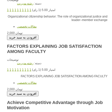
توضیحات
دسته:
رشته مديريت
امتیاز 5.00 (1 رای)
1
1
1
1
1
1
1
1
1
1
Organizational citizenship behavior: The role of organizational justice and
leader–member exchange
مقالات تخصصي
2,000 تومان
FACTORS EXPLAINING JOB SATISFACTION
AMONG FACULTY
توضیحات
دسته:
رشته مديريت
امتیاز 5.00 (1 رای)
1
1
1
1
1
1
1
1
1
1
FACTORS EXPLAINING JOB SATISFACTION AMONG FACULTY
مقالات تخصصي
2,000 تومان
Achieve Competitive Advantage through Job
Motivation