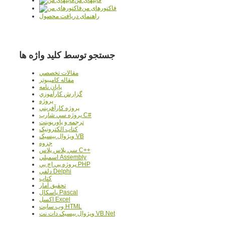
فاکتورهای من
راهنمای دریافت محصول
جستجو توسط کلید واژه ها
مقالات تخصصي
مقاله کامپیوتر
پایان نامه
گزارش کارآموزي
پروژه
پروژه کارآفريني
پروژه سي شارپ C#
ترجمه و پاورپوينت
کتاب الکترونيک
ويژوال بيسيک VB
جزوه
سي پلاس پلاس C++
اسمبلي Assembly
پروژه پي اچ پي PHP
دلفي Delphi
کتاب
تحقيق آمار
پاسکال Pascal
اکسل Excel
وب سايت HTML
ويژوال بيسيک دات نت VB.Net