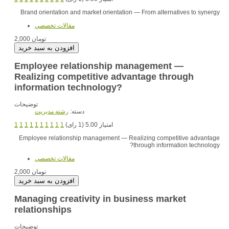
Brand orientation and market orientation — From alternatives to synergy
مقالات تخصصي
2,000 تومان
Employee relationship management —
Realizing competitive advantage through
information technology?
توضیحات
دسته:
رشته مديريت
امتیاز 5.00 (1 رای)
1
1
1
1
1
1
1
1
1
1
Employee relationship management — Realizing competitive advantage
through information technology?
مقالات تخصصي
2,000 تومان
Managing creativity in business market
relationships
توضیحات