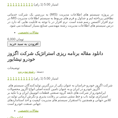
امتیاز 5.00 (1 رای)
1
1
1
1
1
1
1
1
1
1
در پروژه سیستم های اطلاعات مدیریت (MIS) به بررسی یک شرکت خدماتی
نظافتی پرداخته ایم و جداول و فرم های مربوط به سیستم اطلاعات مدیریت MIS در
نرم افزار اکسس رسم شده است. نرم افزار در با توجه به قابلیت هایی که دارد در
درس سیستم های اطلاعات مدیریت رشته مهندسی صنایع بسیار استفاده می شود.
مقالات تخصصي
6,000 تومان
دانلود مقاله برنامه ریزی استراتژیک شرکت اگزوز
خودرو نیشابور
توضیحات
دسته:
رشته مديريت
امتیاز 5.00 (1 رای)
1
1
1
1
1
1
1
1
1
1
شرکت اگزوز خودرو خراسان به عنوان یکی از بزرگترین تولیدکنندگان سیستم های
اگزوز خودرو در ایران و به عنوان تامین کننده اصلی انواع اگزوز محصولات
ایرانخودرو از شرکت های تابعه گروه صنعتی قطعات اتومبیل ایران و با تکیه بر
استراتژی تولید ناب و خط مشی مبتنی بر رقابت پذیری و نگرش آرمانی تولید در
کلاس جهانی و همچنین با استقرار سیستم های مدیریت کیفیت و اخذ استانداردهای
جهانی صنعت خودرو است.
مقالات تخصصي
ادامه مطلب...