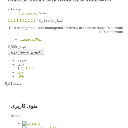
توضیحات
دسته:
رشته مديريت
امتیاز 5.00 (1 رای)
1
1
1
1
1
1
1
1
1
1
Risk management and managerial efficiency in Chinese banks: A network
DEA framework
مقالات تخصصي
2,000 تومان
شروع
قبلی
1
2
3
4
5
بعدی
پایان
صفحه1 از5
منوی کاربری
Menu
ورود
فایلهای من