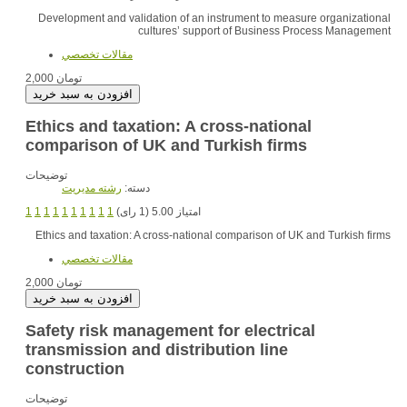
Development and validation of an instrument to measure organizational
cultures’ support of Business Process Management
مقالات تخصصي
2,000 تومان
Ethics and taxation: A cross-national
comparison of UK and Turkish firms
توضیحات
دسته:
رشته مديريت
امتیاز 5.00 (1 رای)
1
1
1
1
1
1
1
1
1
1
Ethics and taxation: A cross-national comparison of UK and Turkish firms
مقالات تخصصي
2,000 تومان
Safety risk management for electrical
transmission and distribution line
construction
توضیحات