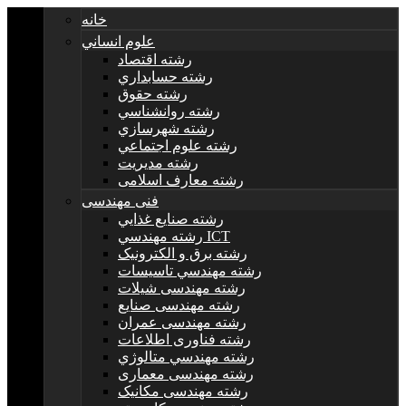
خانه
علوم انساني
رشته اقتصاد
رشته حسابداري
رشته حقوق
رشته روانشناسي
رشته شهرسازي
رشته علوم اجتماعي
رشته مديريت
رشته معارف اسلامی
فنی مهندسی
رشته صنايع غذايي
رشته مهندسي ICT
رشته برق و الکترونيک
رشته مهندسي تاسيسات
رشته مهندسی شیلات
رشته مهندسی صنایع
رشته مهندسی عمران
رشته فناوری اطلاعات
رشته مهندسي متالوژي
رشته مهندسی معماری
رشته مهندسی مکانیک