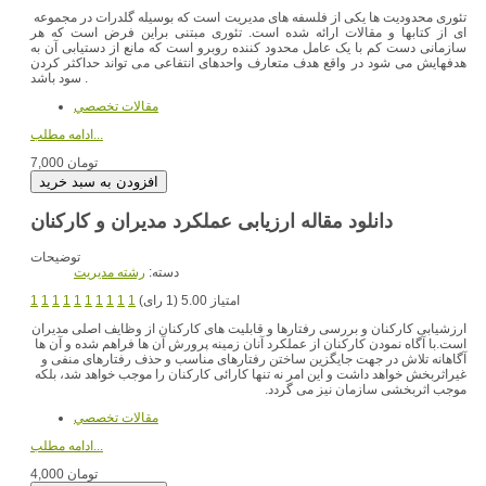
تئوری محدودیت ها یکی از فلسفه های مدیریت است که بوسیله گلدرات در مجموعه
ای از کتابها و مقالات ارائه شده است. تئوری مبتنی براین فرض است که هر
سازمانی دست کم با یک عامل محدود کننده روبرو است که مانع از دستیابی آن به
هدفهایش می شود در واقع هدف متعارف واحدهای انتفاعی می تواند حداکثر کردن
سود باشد .
مقالات تخصصي
ادامه مطلب...
7,000 تومان
دانلود مقاله ارزیابی عملکرد مدیران و کارکنان
توضیحات
دسته:
رشته مديريت
امتیاز 5.00 (1 رای)
1
1
1
1
1
1
1
1
1
1
ارزشیابی کارکنان و بررسی رفتارها و قابلیت های کارکنان از وظایف اصلی مدیران
است.با آگاه نمودن کارکنان از عملکرد آنان زمینه پرورش آن ها فراهم شده و آن ها
آگاهانه تلاش در جهت جایگزین ساختن رفتارهای مناسب و حذف رفتارهای منفی و
غیراثربخش خواهد داشت و این امر نه تنها کارائی کارکنان را موجب خواهد شد، بلکه
موجب اثربخشی سازمان نیز می گردد.
مقالات تخصصي
ادامه مطلب...
4,000 تومان