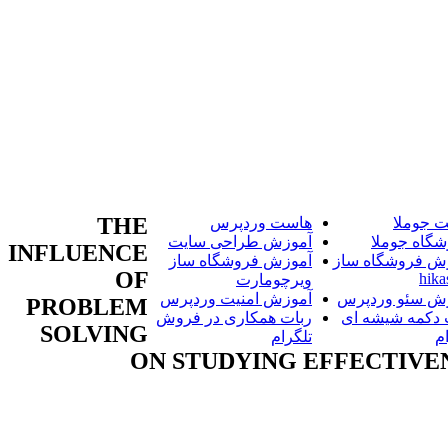
THE
 جوملا
هاست وردپرس
شگاه جوملا
آموزش طراحی سایت
INFLUENCE
ش فروشگاه ساز
آموزش فروشگاه ساز
OF
hika
ویرچومارت
ش سئو وردپرس
آموزش امنیت وردپرس
PROBLEM
 دکمه شیشه ای
ربات همکاری در فروش
SOLVING
م
تلگرام
ON STUDYING EFFECTIVEN