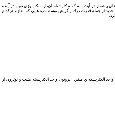
ي بيشمار در آينده، به گفته كارشناسان، اين تكنولوژي نوين در آينده
ت جديد از جمله قدرت درك و گويش توسط ذره هايي كه اندازه هركدام
رد.
Elec )، پروتون ( Proton ) و نوترون ( Noutron ) ساخته شده است . الكترون واحد الكتريسته ي منفي ، پروتون واحد الكتريسته مثبت و نوترون از