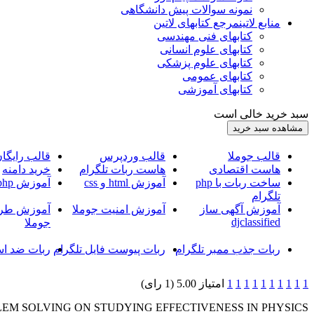
نمونه سوالات پیش دانشگاهی
منابع لاتین
مرجع کتابهای لاتین
کتابهای فنی مهندسی
کتابهای علوم انسانی
کتابهای علوم پزشکی
کتابهای عمومی
کتابهای آموزشی
سبد خرید خالی است
قالب جوملا
قالب وردپرس
قالب رایگا
هاست اقتصادی
هاست ربات تلگرام
خرید دامنه
ساخت ربات با php
آموزش html و css
آموزش php
تلگرام
آموزش آگهی ساز
آموزش امنیت جوملا
آموزش طرا
djclassified
جوملا
ربات جذب ممبر تلگرام
ربات پیوست فایل تلگرام
ربات ضد اس
1
1
1
1
1
1
1
1
1
1
امتیاز 5.00 (1 رای)
EM SOLVING ON STUDYING EFFECTIVENESS IN PHYSICS