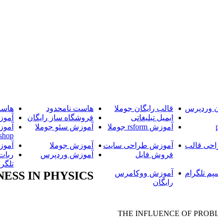
ن وردپرس
قالب رایگان جوملا
هاست نامحدود
هاست
ایمیل تبلیغاتی
فروشگاه ساز رایگان
آموز
آموزش rsform جوملا
آموزش سئو جوملا
آموز
shop
حی قالب
آموزش طراحی سایت
آموزش جوملا
آموز
فروش فایل
آموزش وردپرس
ربات
تلگرا
پم تلگرام
آموزش ووکامرس
ESS IN PHYSICS
رایگان
THE INFLUENCE OF PROBL