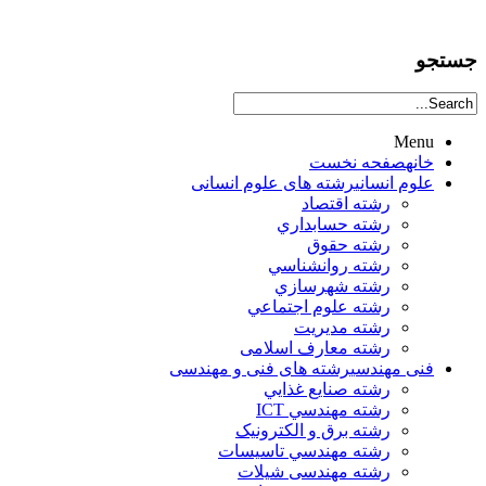
جستجو
Menu
خانه
صفحه نخست
علوم انساني
رشته های علوم انسانی
رشته اقتصاد
رشته حسابداري
رشته حقوق
رشته روانشناسي
رشته شهرسازي
رشته علوم اجتماعي
رشته مديريت
رشته معارف اسلامی
فنی مهندسی
رشته های فنی و مهندسی
رشته صنايع غذايي
رشته مهندسي ICT
رشته برق و الکترونيک
رشته مهندسي تاسيسات
رشته مهندسی شیلات