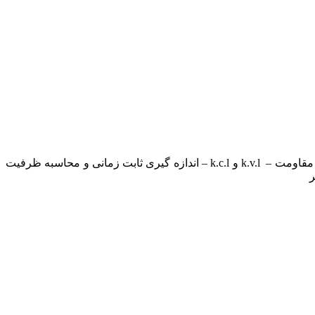
در این گزارش، کار با موارد زیر شرح داده شده است : آشنایی با دستگاه های اندازه گیری – آشنایی با مولتی متر – روش های اندازه گیری مقاومت – k.v.l و k.c.l – اندازه گیری ثابت زمانی و محاسبه ظرفیت
ر