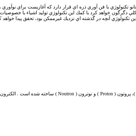
نانو تكنولوژي با فن آوري ذره اي قرار دارد كه آغازيست براي نوآوري ها
 كلي دگرگون خواهد كرد با كمك اين تكنولوژي توليد اشياء با خصوصيا
اين تكنولوژي آنچه در گذشته اي نزديك غيرممكن بود، تحقق پيدا خواهد ك
اتم ها هم از تركيب سه ذره ي اصلي به نام هاي الكترون ( tron