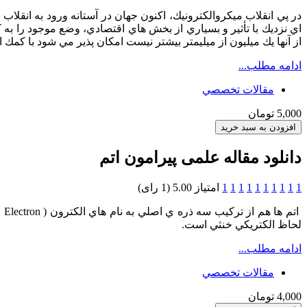
در پي انقلاب ميكروالكترونيك، اكنون جهان در آستانه ورود به انقلاب 
اي نزديك با تأثير و بسياري از بخش هاي اقتصادي، وضع موجود را به
از آنها يك ميليون از ميليمتر بيشتر نيست امكان پذير مي شود با كمك 
ادامه مطلب...
مقالات تخصصي
5,000 تومان
دانلود مقاله علمی پیرامون اتم
1
1
1
1
1
1
1
1
1
1
امتیاز 5.00 (1 رای)
لحاظ الكتريكي خنثي است.
ادامه مطلب...
مقالات تخصصي
4,000 تومان