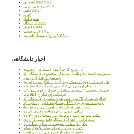
اسمبلي Assembly
پروژه پي اچ پي PHP
دلفي Delphi
کتاب
تحقيق آمار
پاسکال Pascal
اکسل Excel
وب سايت HTML
ويژوال بيسيک دات نت VB.Net
اخبار دانشگاهی
آغاز توزيع کارت آزمون دستياري از دوشنبه
ممنوعيت اشتغال داوطلبان نمايندگي مجلس در دانشگاه آزاد
رتبه بندي فرهنگيان از مهر
آغاز ثبت نام آزمون آکادميک و جنرال زبان انگليسي از امروز
ثبت نام آزمون زبان انگليسي دانشگاه آزاد آغاز شد
سمينار تخصصي " سيستم شناسايي خودکارو اتوماسيون"در
فرهنگسراي فناوري اطلاعات
فعاليت بيش از 70 هزار عضو هيات علمي در دانشگاه آزاد
درخواست مجوز براي 150 رشته ارشد علوم پزشکي آزاد
40 راهکار سند تحول بنيادين آموزش و پرورش
اسامي قبولي براي مصاحبه دکتري، امروز
مهلت ثبت نمره میان ترم پیام نور نیمسال دوم 94-93
اشتغالزايي از اهداف دانشگاه جامع علمي کاربردي
تجليل از معلمان نمونه شهرستان رباط کريم
اعلام اولويت استخدام پيماني 5 هزار معلم
حافظ حافظه تاريخي و ملي ايرانيان است