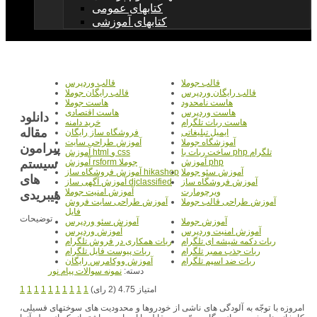
کتابهای عمومی
کتابهای آموزشی
قالب جوملا
قالب وردپرس
قالب رایگان وردپرس
قالب رایگان جوملا
هاست نامحدود
هاست جوملا
هاست وردپرس
هاست اقتصادی
دانلود
هاست ربات تلگرام
خرید دامنه
مقاله
ایمیل تبلیغاتی
فروشگاه ساز رایگان
آموزشگاه جوملا
آموزش طراحی سایت
پیرامون
ساخت ربات با php تلگرام
آموزش html و css
سیستم
آموزش php
آموزش rsform جوملا
آموزش سئو جوملا
آموزش فروشگاه ساز hikashop
های
آموزش فروشگاه ساز
آموزش آگهی ساز djclassified
ویرچومارت
آموزش امنیت جوملا
هیبریدی
آموزش طراحی قالب جوملا
آموزش طراحی سایت فروش
فایل
توضیحات
آموزش جوملا
آموزش سئو وردپرس
آموزش امنیت وردپرس
آموزش وردپرس
ربات دکمه شیشه ای تلگرام
ربات همکاری در فروش تلگرام
ربات جذب ممبر تلگرام
ربات پیوست فایل تلگرام
ربات ضد اسپم تلگرام
آموزش ووکامرس رایگان
دسته:
نمونه سوالات پیام نور
امتیاز 4.75 (2 رای)
1
1
1
1
1
1
1
1
1
1
امروزه با توجّه به آلودگی های ناشی از خودروها و محدودیت های سوختهای فسیلی،