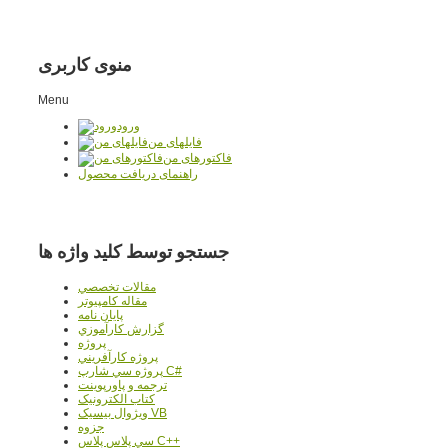
منوی کاربری
Menu
ورود
فایلهای من
فاکتورهای من
راهنمای دریافت محصول
جستجو توسط کلید واژه ها
مقالات تخصصي
مقاله کامپیوتر
پایان نامه
گزارش کارآموزي
پروژه
پروژه کارآفريني
پروژه سي شارپ C#
ترجمه و پاورپوينت
کتاب الکترونيک
ويژوال بيسيک VB
جزوه
سي پلاس پلاس C++