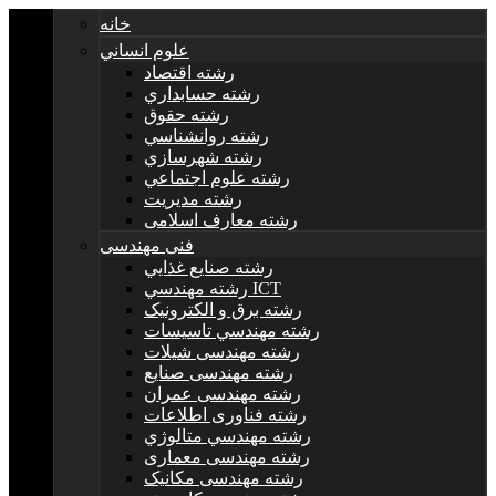
خانه
علوم انساني
رشته اقتصاد
رشته حسابداري
رشته حقوق
رشته روانشناسي
رشته شهرسازي
رشته علوم اجتماعي
رشته مديريت
رشته معارف اسلامی
فنی مهندسی
رشته صنايع غذايي
رشته مهندسي ICT
رشته برق و الکترونيک
رشته مهندسي تاسيسات
رشته مهندسی شیلات
رشته مهندسی صنایع
رشته مهندسی عمران
رشته فناوری اطلاعات
رشته مهندسي متالوژي
رشته مهندسی معماری
رشته مهندسی مکانیک