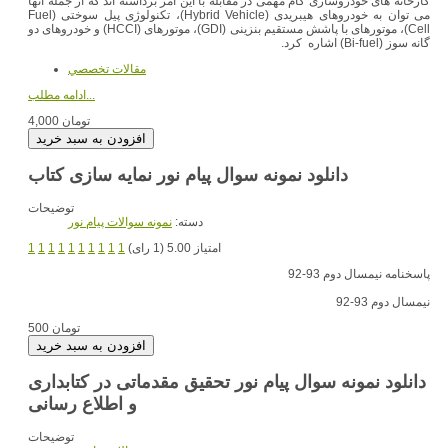
کارخانه های خودروسازی گام مهمّی در مقابله با این امر برداشته اند که از جمله آنها
می توان به خودروهای هیبریدی (Hybrid Vehicle)، تکنولوژی پیل سوختی (Fuel
Cell)، موتورهای با پاشش مستقیم بنزینی (GDI)، موتورهای (HCCI) و خودروهای دو
گانه سوز (Bi-fuel) اشاره كرد.
مقالات تخصصي
ادامه مطلب...
4,000 تومان
دانلود نمونه سوال پیام نور نمایه سازی کتاب
توضیحات
دسته:
نمونه سوالات پیام نور
امتیاز 5.00 (1 رای)
1
1
1
1
1
1
1
1
1
1
پاسخنامه نیمسال دوم 93-92
نیمسال دوم 93-92
500 تومان
دانلود نمونه سوال پیام نور تحقیق مقدماتی در کتابداری
و اطلاع رسانی
توضیحات