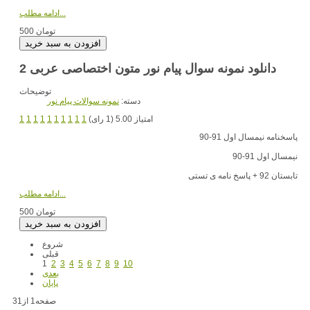
ادامه مطلب...
500 تومان
دانلود نمونه سوال پیام نور متون اختصاصی عربی 2
توضیحات
دسته:
نمونه سوالات پیام نور
امتیاز 5.00 (1 رای)
1
1
1
1
1
1
1
1
1
1
پاسخنامه نیمسال اول 91-90
نیمسال اول 91-90
تابستان 92 + پاسخ نامه ی تستی
ادامه مطلب...
500 تومان
شروع
قبلی
1
2
3
4
5
6
7
8
9
10
بعدی
پایان
صفحه1 از31