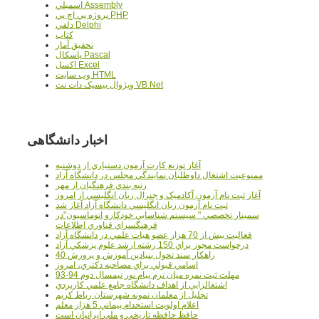
اسمبلي Assembly
پروژه پي اچ پي PHP
دلفي Delphi
کتاب
تحقيق آمار
پاسکال Pascal
اکسل Excel
وب سايت HTML
ويژوال بيسيک دات نت VB.Net
اخبار دانشگاهی
آغاز توزيع کارت آزمون دستياري از دوشنبه
ممنوعيت اشتغال داوطلبان نمايندگي مجلس در دانشگاه آزاد
رتبه بندي فرهنگيان از مهر
آغاز ثبت نام آزمون آکادميک و جنرال زبان انگليسي از امروز
ثبت نام آزمون زبان انگليسي دانشگاه آزاد آغاز شد
سمينار تخصصي " سيستم شناسايي خودکارو اتوماسيون"در
فرهنگسراي فناوري اطلاعات
فعاليت بيش از 70 هزار عضو هيات علمي در دانشگاه آزاد
درخواست مجوز براي 150 رشته ارشد علوم پزشکي آزاد
40 راهکار سند تحول بنيادين آموزش و پرورش
اسامي قبولي براي مصاحبه دکتري، امروز
مهلت ثبت نمره میان ترم پیام نور نیمسال دوم 94-93
اشتغالزايي از اهداف دانشگاه جامع علمي کاربردي
تجليل از معلمان نمونه شهرستان رباط کريم
اعلام اولويت استخدام پيماني 5 هزار معلم
حافظ حافظه تاريخي و ملي ايرانيان است