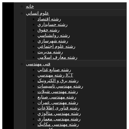
خانه
علوم انساني
رشته اقتصاد
رشته حسابداري
رشته حقوق
رشته روانشناسي
رشته شهرسازي
رشته علوم اجتماعي
رشته مديريت
رشته معارف اسلامی
فنی مهندسی
رشته صنايع غذايي
رشته مهندسي ICT
رشته برق و الکترونيک
رشته مهندسي تاسيسات
رشته مهندسی شیلات
رشته مهندسی صنایع
رشته مهندسی عمران
رشته فناوری اطلاعات
رشته مهندسي متالوژي
رشته مهندسی معماری
رشته مهندسی مکانیک