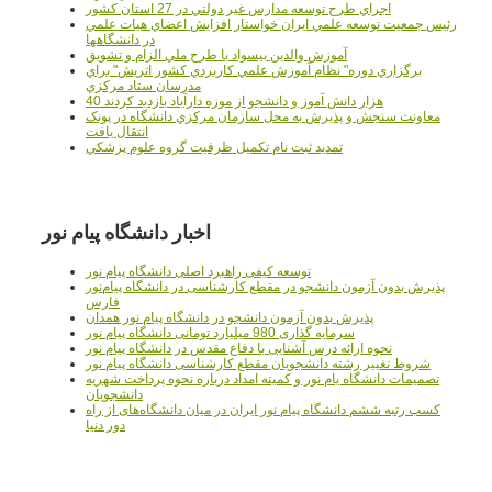
اجراي طرح توسعه مدارس غير دولتي در 27 استان کشور
رئيس جمعيت توسعه علمي ايران خواستار افزايش اعضاي هيات علمي
در دانشگاهها
آموزش والدين بيسواد با طرح ملي الزام و تشويق
برگزاري دوره" نظام آموزش علمي كاربردي كشور اتريش" براي
مدرسان ستاد مرکزي
40 هزار دانش آموز و دانشجو از موزه دارآباد بازديد کردند
معاونت سنجش و پذيرش به محل سازمان مرکزي دانشگاه در پونک
انتقال يافت
تمديد ثبت نام تکميل ظرفيت گروه علوم پزشکي
اخبار دانشگاه پیام نور
توسعه کیفی راهبرد اصلی دانشگاه پیام نور
پذیرش بدون آزمون دانشجو در مقطع کارشناسی در دانشگاه پیام‌نور
فارس
پذیرش بدون آزمون دانشجو در دانشگاه پیام نور همدان
سرمایه گذاری 980 میلیارد تومانی دانشگاه پیام نور
نحوه ارائه درس آشنایی با دفاع مقدس در دانشگاه پیام نور
شروط تغییر رشته دانشجویان مقطع کارشناسی دانشگاه پیام نور
تصمیمات دانشگاه یام نور و کمیته امداد درباره نحوه پرداخت شهریه
دانشجویان
کسب رتبه ششم دانشگاه پیام نور ایران در میان دانشگاه‌های از راه
دور دنیا