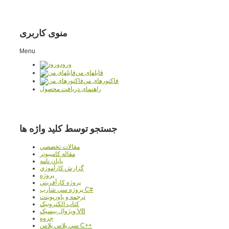
منوی کاربری
Menu
ورود
فایلهای من
فاکتورهای من
راهنمای دریافت محصول
جستجو توسط کلید واژه ها
مقالات تخصصي
مقاله کامپیوتر
پایان نامه
گزارش کارآموزي
پروژه
پروژه کارآفريني
پروژه سي شارپ C#
ترجمه و پاورپوينت
کتاب الکترونيک
ويژوال بيسيک VB
جزوه
سي پلاس پلاس C++