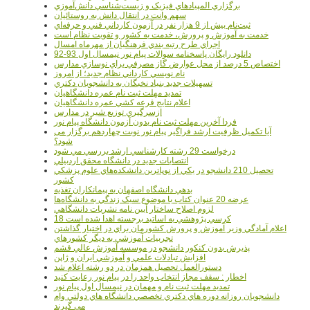
برگزاري المپيادهاي فيزيک و زيست‌شناسي دانش‌آموزي
سهم وانت در انتقال دانش به روستائيان
ثبت‌نام بيش از 9 هزار نفر در آزمون کارداني فني و حرفه‌اي
خدمت به آموزش و پرورش، خدمت به کشور و تقويت نظام است
اجراي طرح رتبه بندي فرهنگيان از مهرماه امسال
دانلود رایگان پاسخنامه سوالات پیام نور نیمسال اول 93-92
اختصاص 5 درصد از محل عوارض گاز مصرفي براي نوسازي مدارس
نام نويسي کارداني نظام جديد؛ از امروز
تسهيلات جديد بنياد نخبگان به دانشجويان دکتري
تمديد مهلت ثبت نام عمره دانشگاهيان
اعلام نتايج قرعه کشي عمره دانشگاهيان
ازسرگيري توزيع شير در مدارس
فردا آخرین مهلت ثبت نام بدون آزمون دانشگاه پیام نور
آیا تکمیل ظرفیت ارشد فراگیر پیام نور نوبت چهاردهم برگزار می
شود؟
درخواست 29 رشته کارشناسي ارشد بررسي مي شود
انتصابات جديد در دانشگاه محقق اردبيلي
تحصيل 210 دانشجو در يکي از نوپاترين دانشکده‌هاي علوم پزشکي
کشور
بدهي دانشگاه اصفهان به پيمانکاران تغذيه
عرضه 20 عنوان کتاب با موضوع سبک زندگي به دانشگاه‌ها
لزوم اصلاح ساختار آيين نامه نشريات دانشگاهي
18 کرسي پژوهشي به اساتيد برجسته اهدا شده است
اعلام آمادگي وزير آموزش و پرورش کشورمان براي در اختيار گذاشتن
تجربيات آموزشي به ديگر کشورهاي
پذيرش بدون کنکور دانشجو در موسسه آموزش عالي قشم
افزايش تبادلات علمي و آموزشي ايران و ژاپن
دستورالعمل تحصیل همزمان در دو رشته اعلام شد
اخطار : سقف مجاز انتخاب واحد را در پیام نور رعایت کنید
تمدید مهلت ثبت نام و مهمان در نیمسال اول پیام نور
دانشجويان روزانه دوره هاي دكتري تخصصي دانشگاه هاي دولتي وام
مي گيرند