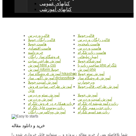
کتابهای عمومی
کتابهای آموزشی
قالب جوملا
قالب وردپرس
قالب رایگان وردپرس
قالب رایگان جوملا
هاست نامحدود
هاست جوملا
هاست وردپرس
هاست اقتصادی
هاست ربات تلگرام
خرید دامنه
ایمیل تبلیغاتی
فروشگاه ساز رایگان
آموزشگاه جوملا
آموزش طراحی سایت
ساخت ربات با php تلگرام
آموزش html و css
آموزش php
آموزش rsform جوملا
آموزش سئو جوملا
آموزش فروشگاه ساز hikashop
آموزش فروشگاه ساز
آموزش آگهی ساز djclassified
ویرچومارت
آموزش امنیت جوملا
آموزش طراحی قالب جوملا
آموزش طراحی سایت فروش
فایل
آموزش جوملا
آموزش سئو وردپرس
آموزش امنیت وردپرس
آموزش وردپرس
ربات دکمه شیشه ای تلگرام
ربات همکاری در فروش تلگرام
ربات جذب ممبر تلگرام
ربات پیوست فایل تلگرام
ربات ضد اسپم تلگرام
آموزش ووکامرس رایگان
خرید و دانلود مقاله
شما بلافاصله پس از خرید مقاله ، پروژه و ... میتوانید فایل خریداری شده را