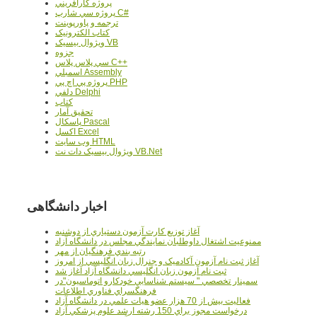
پروژه کارآفريني
پروژه سي شارپ C#
ترجمه و پاورپوينت
کتاب الکترونيک
ويژوال بيسيک VB
جزوه
سي پلاس پلاس C++
اسمبلي Assembly
پروژه پي اچ پي PHP
دلفي Delphi
کتاب
تحقيق آمار
پاسکال Pascal
اکسل Excel
وب سايت HTML
ويژوال بيسيک دات نت VB.Net
اخبار دانشگاهی
آغاز توزيع کارت آزمون دستياري از دوشنبه
ممنوعيت اشتغال داوطلبان نمايندگي مجلس در دانشگاه آزاد
رتبه بندي فرهنگيان از مهر
آغاز ثبت نام آزمون آکادميک و جنرال زبان انگليسي از امروز
ثبت نام آزمون زبان انگليسي دانشگاه آزاد آغاز شد
سمينار تخصصي " سيستم شناسايي خودکارو اتوماسيون"در
فرهنگسراي فناوري اطلاعات
فعاليت بيش از 70 هزار عضو هيات علمي در دانشگاه آزاد
درخواست مجوز براي 150 رشته ارشد علوم پزشکي آزاد