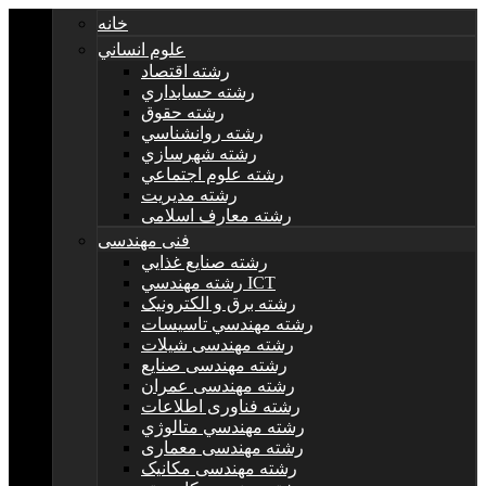
خانه
علوم انساني
رشته اقتصاد
رشته حسابداري
رشته حقوق
رشته روانشناسي
رشته شهرسازي
رشته علوم اجتماعي
رشته مديريت
رشته معارف اسلامی
فنی مهندسی
رشته صنايع غذايي
رشته مهندسي ICT
رشته برق و الکترونيک
رشته مهندسي تاسيسات
رشته مهندسی شیلات
رشته مهندسی صنایع
رشته مهندسی عمران
رشته فناوری اطلاعات
رشته مهندسي متالوژي
رشته مهندسی معماری
رشته مهندسی مکانیک