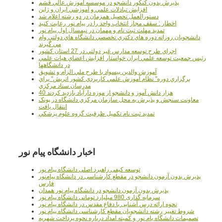
پذيرش بدون کنکور دانشجو در موسسه آموزش عالي قشم
افزايش تبادلات علمي و آموزشي ايران و ژاپن
دستورالعمل تحصیل همزمان در دو رشته اعلام شد
اخطار : سقف مجاز انتخاب واحد را در پیام نور رعایت کنید
تمدید مهلت ثبت نام و مهمان در نیمسال اول پیام نور
دانشجويان روزانه دوره هاي دكتري تخصصي دانشگاه هاي دولتي وام
مي گيرند
اجراي طرح توسعه مدارس غير دولتي در 27 استان کشور
رئيس جمعيت توسعه علمي ايران خواستار افزايش اعضاي هيات علمي
در دانشگاهها
آموزش والدين بيسواد با طرح ملي الزام و تشويق
برگزاري دوره" نظام آموزش علمي كاربردي كشور اتريش" براي
مدرسان ستاد مرکزي
40 هزار دانش آموز و دانشجو از موزه دارآباد بازديد کردند
معاونت سنجش و پذيرش به محل سازمان مرکزي دانشگاه در پونک
انتقال يافت
تمديد ثبت نام تکميل ظرفيت گروه علوم پزشکي
اخبار دانشگاه پیام نور
توسعه کیفی راهبرد اصلی دانشگاه پیام نور
پذیرش بدون آزمون دانشجو در مقطع کارشناسی در دانشگاه پیام‌نور
فارس
پذیرش بدون آزمون دانشجو در دانشگاه پیام نور همدان
سرمایه گذاری 980 میلیارد تومانی دانشگاه پیام نور
نحوه ارائه درس آشنایی با دفاع مقدس در دانشگاه پیام نور
شروط تغییر رشته دانشجویان مقطع کارشناسی دانشگاه پیام نور
تصمیمات دانشگاه یام نور و کمیته امداد درباره نحوه پرداخت شهریه