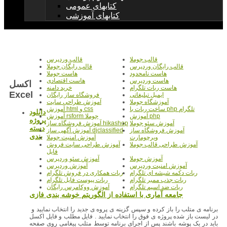
کتابهای عمومی
کتابهای آموزشی
قالب جوملا
قالب وردپرس
قالب رایگان وردپرس
قالب رایگان جوملا
هاست نامحدود
هاست جوملا
هاست وردپرس
هاست اقتصادی
اکسل
هاست ربات تلگرام
خرید دامنه
Excel
ایمیل تبلیغاتی
فروشگاه ساز رایگان
آموزشگاه جوملا
آموزش طراحی سایت
ساخت ربات با php تلگرام
آموزش html و css
دانلود
آموزش php
آموزش rsform جوملا
پروژه
آموزش سئو جوملا
آموزش فروشگاه ساز hikashop
دسته
آموزش فروشگاه ساز
آموزش آگهی ساز djclassified
بندی
ویرچومارت
آموزش امنیت جوملا
آموزش طراحی قالب جوملا
آموزش طراحی سایت فروش
فایل
آموزش جوملا
آموزش سئو وردپرس
آموزش امنیت وردپرس
آموزش وردپرس
ربات دکمه شیشه ای تلگرام
ربات همکاری در فروش تلگرام
ربات جذب ممبر تلگرام
ربات پیوست فایل تلگرام
ربات ضد اسپم تلگرام
آموزش ووکامرس رایگان
برنامه ی متلب را باز کرده و سپس گزینه ی پروه ی جدید را انتخاب نمایید و
در لیست باز شده پروژه ی فوق را انتخاب نمایید . فایل مطلب و فایل اکسل
باید در یک پوشه باشند پس از اجرای برنامه توسط متلب پیغامی روی صفحه