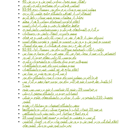
40 راهکار سند تحول بنيادين آموزش و پرورش
اسامي قبولي براي مصاحبه دکتري، امروز
مهلت ثبت نمره میان ترم پیام نور نیمسال دوم 94-93
اشتغالزايي از اهداف دانشگاه جامع علمي کاربردي
تجليل از معلمان نمونه شهرستان رباط کريم
اعلام اولويت استخدام پيماني 5 هزار معلم
حافظ حافظه تاريخي و ملي ايرانيان است
برگزاري المپيادهاي فيزيک و زيست‌شناسي دانش‌آموزي
سهم وانت در انتقال دانش به روستائيان
ثبت‌نام بيش از 9 هزار نفر در آزمون کارداني فني و حرفه‌اي
خدمت به آموزش و پرورش، خدمت به کشور و تقويت نظام است
اجراي طرح رتبه بندي فرهنگيان از مهرماه امسال
دانلود رایگان پاسخنامه سوالات پیام نور نیمسال اول 93-92
اختصاص 5 درصد از محل عوارض گاز مصرفي براي نوسازي مدارس
نام نويسي کارداني نظام جديد؛ از امروز
تسهيلات جديد بنياد نخبگان به دانشجويان دکتري
تمديد مهلت ثبت نام عمره دانشگاهيان
اعلام نتايج قرعه کشي عمره دانشگاهيان
ازسرگيري توزيع شير در مدارس
فردا آخرین مهلت ثبت نام بدون آزمون دانشگاه پیام نور
آیا تکمیل ظرفیت ارشد فراگیر پیام نور نوبت چهاردهم برگزار می
شود؟
درخواست 29 رشته کارشناسي ارشد بررسي مي شود
انتصابات جديد در دانشگاه محقق اردبيلي
تحصيل 210 دانشجو در يکي از نوپاترين دانشکده‌هاي علوم پزشکي
کشور
بدهي دانشگاه اصفهان به پيمانکاران تغذيه
عرضه 20 عنوان کتاب با موضوع سبک زندگي به دانشگاه‌ها
لزوم اصلاح ساختار آيين نامه نشريات دانشگاهي
18 کرسي پژوهشي به اساتيد برجسته اهدا شده است
اعلام آمادگي وزير آموزش و پرورش کشورمان براي در اختيار گذاشتن
تجربيات آموزشي به ديگر کشورهاي