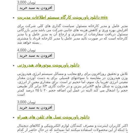
3,000 تومان
دانلود پاورپوینت کارگاه سیستم اطلاعات مدیریت mis
مدیر عامل و مدیر کارخانه مسئول سیاست گذاری های کلی شرکت برای
افزایش بهره وری و کاهش هزینه های جانبی شرکت می باشد مدیر بازرگانی
مسئول دریافت سفارشات از مشتری و ارجاع آن به مدیر عامل و یا مدیر
کارخانه است که در صورت تائید مدیر عامل یا مدیر کارخانه قرداد با مشتری
بسته خواهد شد .
4,000 تومان
دانلود پاورپوینت موتورهای هیدروژنی
تلاش و تحقیق روزافزون برای رفع معایب و مسائل سیستم انرژی هیدروژنی
وزن هیدروژن در مقایسه با سوختهای فسیلی برای به دست آوردن مقدار
معینی انرژی تقریبا یک سوم، اما حجیم تر است. برای مقداری معین از انرژی،
هیدروژن به شکل مایع ۸/۳برابر بنزین و در حالت گازی ۶/۳ برابر گاز طبیعی
حجم را اشغال می کند البته در عمل این اضافه حجم ۲۰ تا ۲۵ درصد کمتر
است
3,000 تومان
اکثر کاربران اینترنت و مصرف کنندگان لوازم الکترونیکی و کالاهای دیجیتال
با اینکه از این محصولات استفاده میکنند اما نمیدانند که در حال حاضر از کدام