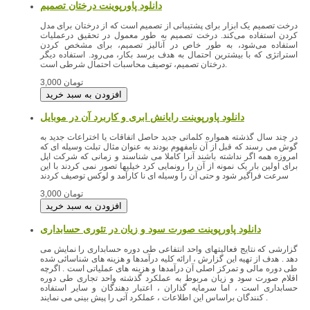
درخت تصمیم یک ابزار برای پشتیبانی از تصمیم است که از درختان برای مدل
کردن استفاده می‌کند. درخت تصمیم به طور معمول در تحقیق درعملیات
استفاده می‌شود، به طور خاص در آنالیز تصمیم، برای مشخص کردن
استراتژی که با بیشترین احتمال به هدف برسد بکار، می‌رود. استفاده دیگر
درختان تصمیم، توصیف محاسبات احتمال شرطی است.
3,000 تومان
دانلود پاورپوینت رایانش ابری و کاربرد آن در موبایل
در چند سال گذشته همواره کلماتی جدید حاصل اتفاقات یا اختراعات جدید به
گوش می رسند که قبل از آن نامفهوم بودند به عنوان مثال تبلت وسیله ای که
امروزه همه اگر نداشته باشند آنرا کاملا می شناسند و زمانی که شرکت اپل
برای اولین بار یک نمونه از آن را رونمایی کرد خیلیها تصور نمی کردند با این
سرعت فراگیر شود و حتی آن را وسیله ای نا کارآمد و لوکس توصیف کردند
3,000 تومان
دانلود پاورپوینت صورت سود و زیان در تئوری حسابداری
گزارشی که نتایج فعالیتهای واحد انتفاعی طی دوره حسابداری را نمایش می
دهد . هدف از تهیه این گزارش ، ارائه کلیه درآمدها و هزینه های شناسائی شده
طی دوره مالی و تمرکز اصلی آن درآمدها و هزینه های عملیاتی است . اگرچه
اقلام صورت سود و زیان مربوط به عملکرد گذشته واحد تجاری طی دوره
حسابداری است ، اما سرمایه گذاران ، اعتبار دهندگان و سایر استفاده
کنندگان براساس این اطلاعات ، عملکرد آتی را پیش بینی می نمایند .