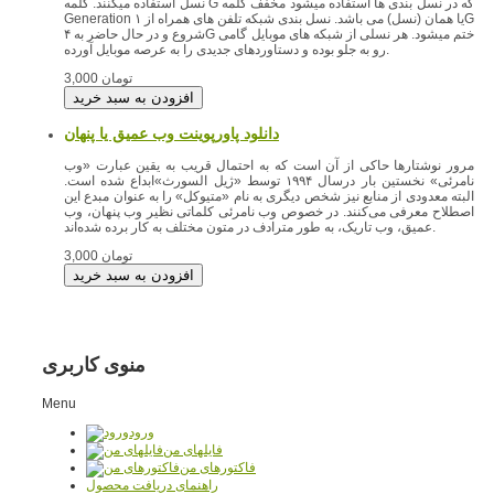
که در نسل بندی ها استفاده میشود مخفف کلمه
نسل استفاده میکنند. کلمه G
Generation یا همان (نسل) می باشد. نسل بندی شبکه تلفن های همراه از ۱G
شروع و در حال حاضر به ۴G ختم میشود. هر نسلی از شبکه های موبایل گامی
رو به جلو بوده و دستاوردهای جدیدی را به عرصه موبایل آورده.
3,000 تومان
دانلود پاورپوینت وب عمیق یا پنهان
مرور نوشتارها حاکی از آن است که به احتمال قریب به یقین عبارت «وب
نامرئی» نخستین بار درسال ۱۹۹۴ توسط «ژیل السورث»ابداع شده است.
البته معدودی از منابع نیز شخص
دیگری به نام «متیوکل» را به عنوان مبدع این
اصطلاح معرفی می‌کنند. در خصوص وب نامرئی کلماتی نظیر وب پنهان،‌ وب
عمیق، وب تاریک، به طور مترادف در متون مختلف به کار برده شده‌اند.
3,000 تومان
منوی کاربری
Menu
ورود
فایلهای من
فاکتورهای من
راهنمای دریافت محصول