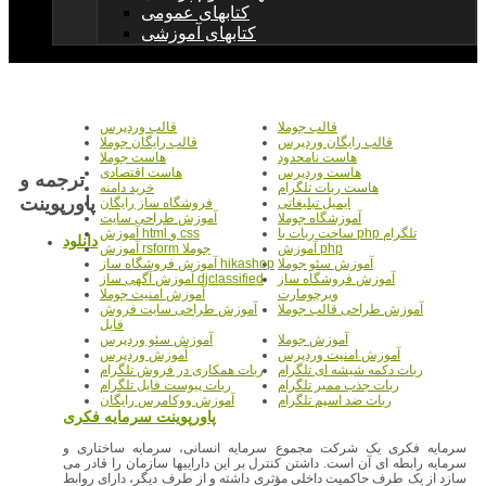
کتابهای عمومی
کتابهای آموزشی
قالب جوملا
قالب وردپرس
قالب رایگان وردپرس
قالب رایگان جوملا
هاست نامحدود
هاست جوملا
هاست وردپرس
هاست اقتصادی
ترجمه و
هاست ربات تلگرام
خرید دامنه
پاورپوينت
ایمیل تبلیغاتی
فروشگاه ساز رایگان
آموزشگاه جوملا
آموزش طراحی سایت
ساخت ربات با php تلگرام
آموزش html و css
دانلود
آموزش php
آموزش rsform جوملا
آموزش سئو جوملا
آموزش فروشگاه ساز hikashop
آموزش فروشگاه ساز
آموزش آگهی ساز djclassified
ویرچومارت
آموزش امنیت جوملا
آموزش طراحی قالب جوملا
آموزش طراحی سایت فروش
فایل
آموزش جوملا
آموزش سئو وردپرس
آموزش امنیت وردپرس
آموزش وردپرس
ربات دکمه شیشه ای تلگرام
ربات همکاری در فروش تلگرام
ربات جذب ممبر تلگرام
ربات پیوست فایل تلگرام
ربات ضد اسپم تلگرام
آموزش ووکامرس رایگان
سرمایه فکری یک شرکت مجموع سرمایه انسانی، سرمایه ساختاری و
سرمایه رابطه ای آن است. داشتن کنترل بر این داراییها سازمان را قادر می
سازد از یک طرف حاکمیت داخلی مؤثری داشته و از طرف دیگر، دارای روابط