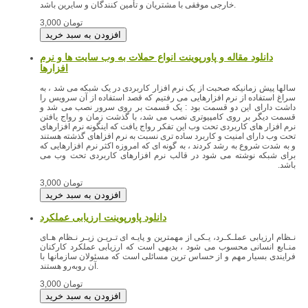
خارجی موفقی با مشتریان و تأمین کنندگان و سایرین باشد.
3,000 تومان
دانلود مقاله و پاورپوینت انواع حملات به وب سایت ها و نرم
افزارها
سالها پیش زمانیکه صحبت از یک نرم افزار کاربردی در یک شبکه می شد ، به
سراغ استفاده از نرم افزارهایی می رفتیم که قصد استفاده از آن سرویس را
داشت دارای این دو قسمت بود : یک قسمت بر روی سرور نصب می شد و
قسمت دیگر بر روی کامپیوتری نصب می شد، با گذشت زمان و رواج یافتن
نرم افزار های کاربردی تحت وب این تفکر رواج یافت که اینگونه نرم افزارهای
تحت وب دارای امنیت و کاربرد ساده تری نسبت به نرم افزاهای گذشته هستند
و به شدت شروع به رشد کردند ، به گونه ای که امروزه اکثر نرم افزارهایی که
برای شبکه نوشته می شود در قالب نرم افزارهای کاربردی تحت وب می
باشد.
3,000 تومان
دانلود پاورپوینت ارزیابی عملکرد
نـظام ارزیابی عملـکـرد، یـکی از مهمترین و پایـه ای تـریـن زیـر نـظام هـای
منـابع انسانی محسوب می شود ، بدیهی است که ارزیابی عملکرد کارکنان
فرایندی بسیار مهم و از حساس
ترین مسائلی است که مسئولان سازمانها با
آن روبه‌رو هستند.
3,000 تومان