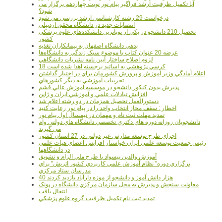
آیا تکمیل ظرفیت ارشد فراگیر پیام نور نوبت چهاردهم برگزار می
شود؟
درخواست 29 رشته کارشناسي ارشد بررسي مي شود
انتصابات جديد در دانشگاه محقق اردبيلي
تحصيل 210 دانشجو در يکي از نوپاترين دانشکده‌هاي علوم پزشکي
کشور
بدهي دانشگاه اصفهان به پيمانکاران تغذيه
عرضه 20 عنوان کتاب با موضوع سبک زندگي به دانشگاه‌ها
لزوم اصلاح ساختار آيين نامه نشريات دانشگاهي
18 کرسي پژوهشي به اساتيد برجسته اهدا شده است
اعلام آمادگي وزير آموزش و پرورش کشورمان براي در اختيار گذاشتن
تجربيات آموزشي به ديگر کشورهاي
پذيرش بدون کنکور دانشجو در موسسه آموزش عالي قشم
افزايش تبادلات علمي و آموزشي ايران و ژاپن
دستورالعمل تحصیل همزمان در دو رشته اعلام شد
اخطار : سقف مجاز انتخاب واحد را در پیام نور رعایت کنید
تمدید مهلت ثبت نام و مهمان در نیمسال اول پیام نور
دانشجويان روزانه دوره هاي دكتري تخصصي دانشگاه هاي دولتي وام
مي گيرند
اجراي طرح توسعه مدارس غير دولتي در 27 استان کشور
رئيس جمعيت توسعه علمي ايران خواستار افزايش اعضاي هيات علمي
در دانشگاهها
آموزش والدين بيسواد با طرح ملي الزام و تشويق
برگزاري دوره" نظام آموزش علمي كاربردي كشور اتريش" براي
مدرسان ستاد مرکزي
40 هزار دانش آموز و دانشجو از موزه دارآباد بازديد کردند
معاونت سنجش و پذيرش به محل سازمان مرکزي دانشگاه در پونک
انتقال يافت
تمديد ثبت نام تکميل ظرفيت گروه علوم پزشکي