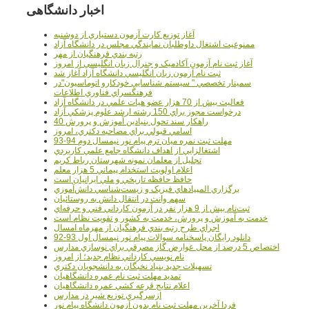
اخبار دانشگاهی
آغاز توزيع کارت آزمون دستياري از دوشنبه
ممنوعيت اشتغال داوطلبان نمايندگي مجلس در دانشگاه آزاد
رتبه بندي فرهنگيان از مهر
آغاز ثبت نام آزمون آکادميک و جنرال زبان انگليسي از امروز
ثبت نام آزمون زبان انگليسي دانشگاه آزاد آغاز شد
سمينار تخصصي " سيستم شناسايي خودکارو اتوماسيون"در
فرهنگسراي فناوري اطلاعات
فعاليت بيش از 70 هزار عضو هيات علمي در دانشگاه آزاد
درخواست مجوز براي 150 رشته ارشد علوم پزشکي آزاد
40 راهکار سند تحول بنيادين آموزش و پرورش
اسامي قبولي براي مصاحبه دکتري، امروز
مهلت ثبت نمره میان ترم پیام نور نیمسال دوم 94-93
اشتغالزايي از اهداف دانشگاه جامع علمي کاربردي
تجليل از معلمان نمونه شهرستان رباط کريم
اعلام اولويت استخدام پيماني 5 هزار معلم
حافظ حافظه تاريخي و ملي ايرانيان است
برگزاري المپيادهاي فيزيک و زيست‌شناسي دانش‌آموزي
سهم وانت در انتقال دانش به روستائيان
ثبت‌نام بيش از 9 هزار نفر در آزمون کارداني فني و حرفه‌اي
خدمت به آموزش و پرورش، خدمت به کشور و تقويت نظام است
اجراي طرح رتبه بندي فرهنگيان از مهرماه امسال
دانلود رایگان پاسخنامه سوالات پیام نور نیمسال اول 93-92
اختصاص 5 درصد از محل عوارض گاز مصرفي براي نوسازي مدارس
نام نويسي کارداني نظام جديد؛ از امروز
تسهيلات جديد بنياد نخبگان به دانشجويان دکتري
تمديد مهلت ثبت نام عمره دانشگاهيان
اعلام نتايج قرعه کشي عمره دانشگاهيان
ازسرگيري توزيع شير در مدارس
فردا آخرین مهلت ثبت نام بدون آزمون دانشگاه پیام نور