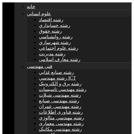
خانه
علوم انساني
رشته اقتصاد
رشته حسابداري
رشته حقوق
رشته روانشناسي
رشته شهرسازي
رشته علوم اجتماعي
رشته مديريت
رشته معارف اسلامی
فنی مهندسی
رشته صنايع غذايي
رشته مهندسي ICT
رشته برق و الکترونيک
رشته مهندسي تاسيسات
رشته مهندسی شیلات
رشته مهندسی صنایع
رشته مهندسی عمران
رشته فناوری اطلاعات
رشته مهندسي متالوژي
رشته مهندسی معماری
رشته مهندسی مکانیک