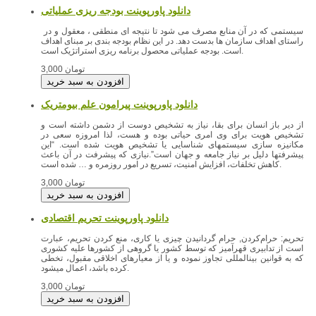
دانلود پاورپوینت بودجه ریزی عملیاتی
سیستمی که در آن منابع مصرف می شود تا نتیجه ای منطقی ، معقول و در
راستای اهداف سازمان ها بدست دهد. در این نظام بودجه بندی بر مبنای اهداف
است. بودجه عملیاتی محصول برنامه ریزی استراتژیک است.
3,000 تومان
دانلود پاورپوینت پیرامون علم بیومتریک
از دیر باز انسان برای بقا، نیاز به تشخیص دوست از دشمن داشته است و
تشخیص هویت برای وی امری حیاتی بوده و هست، لذا امروزه سعی در
مکانیزه سازی سیستمهای شناسایی یا تشخیص هویت شده است. “این
پیشرفتها دلیل بر نیاز جامعه و جهان است”.نیازی که پیشرفت در آن باعث
کاهش تخلفات، افزایش امنیت، تسریع در امور روزمره و … شده است.
3,000 تومان
دانلود پاورپوینت تحریم اقتصادی
تحریم: حرام‌کردن, حرام گردانیدن چیزی‌ یا کاری، منع کردن تحریم­، عبارت
است از تدابیری قهرآمیز که توسط کشور یا گروهی از کشورها علیه کشوری
که به قوانین بین­المللی تجاوز نموده و یا از معیارهای اخلاقی مقبول­، تخطی
کرده باشد­، اعمال می­شود.
3,000 تومان