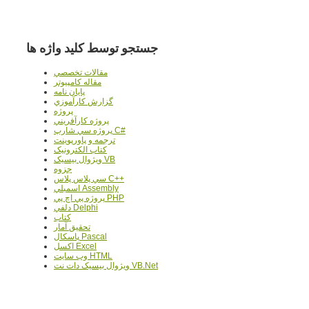
جستجو توسط کلید واژه ها
مقالات تخصصي
مقاله کامپیوتر
پایان نامه
گزارش کارآموزي
پروژه
پروژه کارآفريني
پروژه سي شارپ C#
ترجمه و پاورپوينت
کتاب الکترونيک
ويژوال بيسيک VB
جزوه
سي پلاس پلاس C++
اسمبلي Assembly
پروژه پي اچ پي PHP
دلفي Delphi
کتاب
تحقيق آمار
پاسکال Pascal
اکسل Excel
وب سايت HTML
ويژوال بيسيک دات نت VB.Net